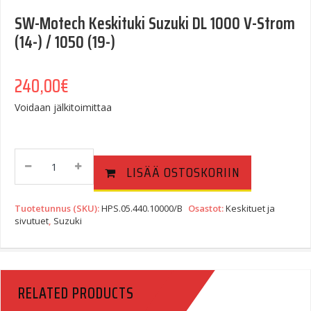
SW-Motech Keskituki Suzuki DL 1000 V-Strom
(14-) / 1050 (19-)
240,00
€
Voidaan jälkitoimittaa
SW-
LISÄÄ OSTOSKORIIN
Motech
Keskituki
Suzuki
Tuotetunnus (SKU):
HPS.05.440.10000/B
Osastot:
Keskituet ja
DL
sivutuet
,
Suzuki
1000
V-
Strom
(14-)
RELATED PRODUCTS
/
1050