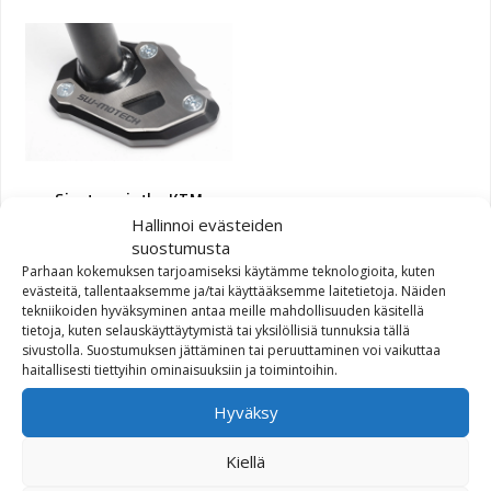
Sivutuen jatke KTM
1050/1090/1190 Adv / 1290
Hallinnoi evästeiden
SAdv
suostumusta
Parhaan kokemuksen tarjoamiseksi käytämme teknologioita, kuten
evästeitä, tallentaaksemme ja/tai käyttääksemme laitetietoja. Näiden
55,00
€
tekniikoiden hyväksyminen antaa meille mahdollisuuden käsitellä
tietoja, kuten selauskäyttäytymistä tai yksilöllisiä tunnuksia tällä
sivustolla. Suostumuksen jättäminen tai peruuttaminen voi vaikuttaa
haitallisesti tiettyihin ominaisuuksiin ja toimintoihin.
Hyväksy
Kiellä