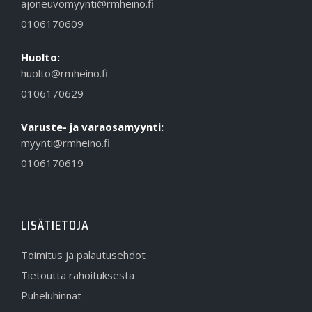
ajoneuvomyynti@rmheino.fi
0106170609
Huolto:
huolto@rmheino.fi
0106170629
Varuste- ja varaosamyynti:
myynti@rmheino.fi
0106170619
LISÄTIETOJA
Toimitus ja palautusehdot
Tietoutta rahoituksesta
Puheluhinnat