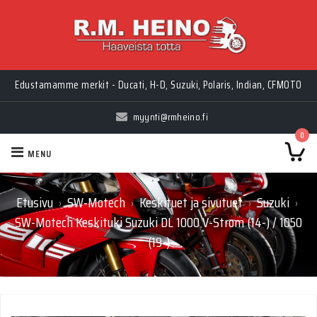
Edustamamme merkit - Ducati, H-D, Suzuki, Polaris, Indian, CFMOTO
myynti@rmheino.fi
0
MENU
Etusivu
SW-Motech
Keskituet ja sivutuet
Suzuki
›
›
›
›
SW-Motech Keskituki Suzuki DL 1000 V-Strom (14-) / 1050
(19-)