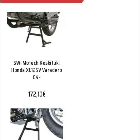
(19-)
Quantity
SW-Motech Keskituki
Honda XL125V Varadero
04-
172,10
€