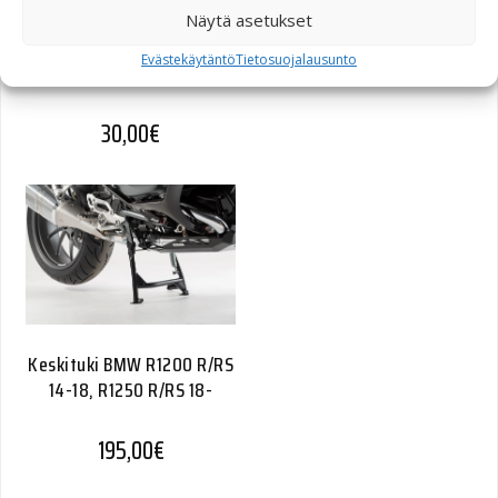
Näytä asetukset
Keskituen nostokahva
Evästekäytäntö
Tietosuojalausunto
Kawasaki KLR 650 08-
30,00
€
Keskituki BMW R1200 R/RS
14-18, R1250 R/RS 18-
195,00
€