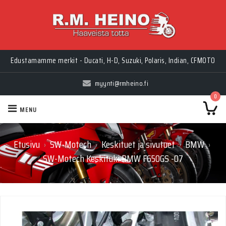
Edustamamme merkit - Ducati, H-D, Suzuki, Polaris, Indian, CFMOTO
myynti@rmheino.fi
0
MENU
Etusivu
SW-Motech
Keskituet ja sivutuet
BMW
›
›
›
›
SW-Motech Keskituki BMW F650GS -07