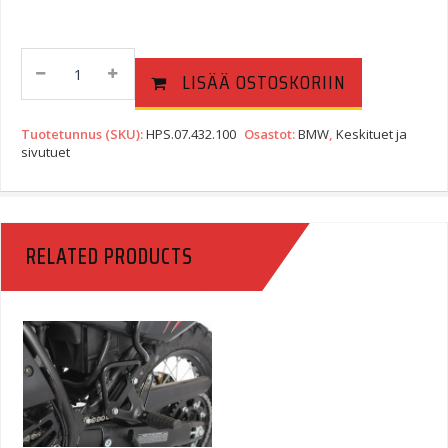
SW-
LISÄÄ OSTOSKORIIN
Motech
Keskituki
BMW
Tuotetunnus (SKU):
HPS.07.432.100
Osastot:
BMW
,
Keskituet ja
F650GS
sivutuet
-07
Quantity
RELATED PRODUCTS