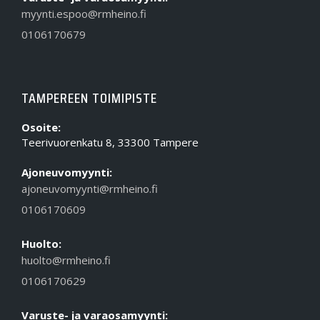
myynti.espoo@rmheino.fi
0106170679
TAMPEREEN TOIMIPISTE
Osoite:
Teerivuorenkatu 8, 33300 Tampere
Ajoneuvomyynti:
ajoneuvomyynti@rmheino.fi
0106170609
Huolto:
huolto@rmheino.fi
0106170629
Varuste- ja varaosamyynti: