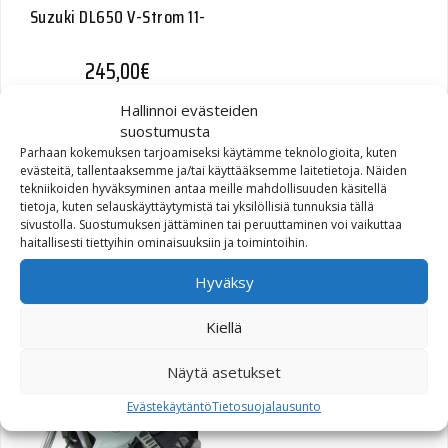
Suzuki DL650 V-Strom 11-
245,00
€
Hallinnoi evästeiden
suostumusta
Parhaan kokemuksen tarjoamiseksi käytämme teknologioita, kuten
evästeitä, tallentaaksemme ja/tai käyttääksemme laitetietoja. Näiden
tekniikoiden hyväksyminen antaa meille mahdollisuuden käsitellä
tietoja, kuten selauskäyttäytymistä tai yksilöllisiä tunnuksia tällä
sivustolla. Suostumuksen jättäminen tai peruuttaminen voi vaikuttaa
haitallisesti tiettyihin ominaisuuksiin ja toimintoihin.
SW-Motech Keskituki BMW
Hyväksy
F800GS 08-
Kiellä
Alkuperäinen hinta oli: 142,70€.
Nykyinen hinta on: 70,00€.
142,70
€
70,00
€
Näytä asetukset
Evästekäytäntö
Tietosuojalausunto