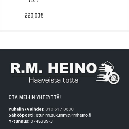
220,00
€
OTA MEIHIN YHTEYTTÄ!
Puhelin (Vaihde):
010 617 0600
Sähköposti:
etunimi.sukunimi@rmheino.fi
Y-tunnus:
0748389-3