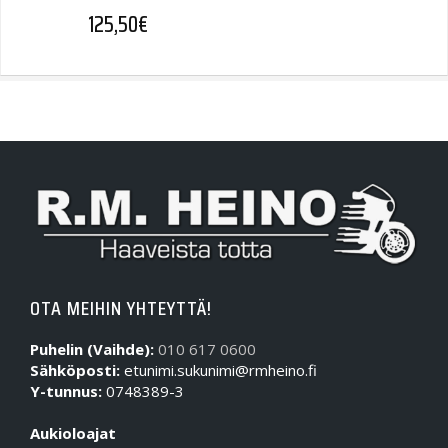
125,50
€
OTA MEIHIN YHTEYTTÄ!
Puhelin (Vaihde):
010 617 0600
Sähköposti:
etunimi.sukunimi@rmheino.fi
Y-tunnus:
0748389-3
Aukioloajat