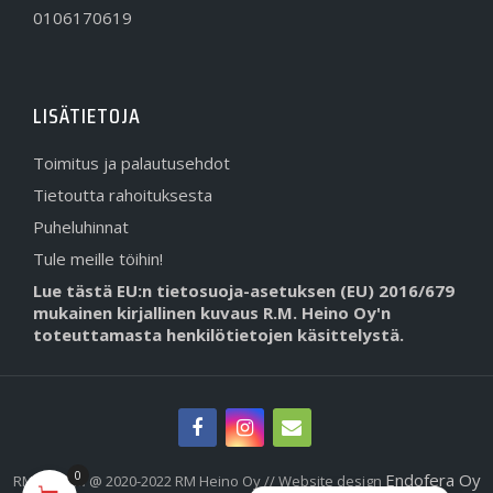
0106170619
LISÄTIETOJA
Toimitus ja palautusehdot
Tietoutta rahoituksesta
Puheluhinnat
Tule meille töihin!
Lue tästä EU:n tietosuoja-asetuksen (EU) 2016/679
mukainen kirjallinen kuvaus R.M. Heino Oy'n
toteuttamasta henkilötietojen käsittelystä.
0
Endofera Oy
RMHeino.fi @ 2020-2022 RM Heino Oy // Website design