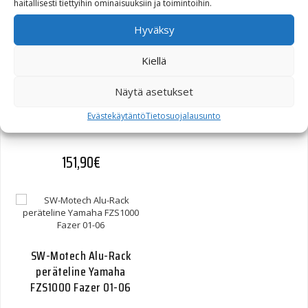
haitallisesti tiettyihin ominaisuuksiin ja toimintoihin.
Hyväksy
Kiellä
SW-Motech Alu-Rack
Näytä asetukset
peräteline Suzuki SV650
Evästekäytäntö
Tietosuojalausunto
03-/SV1000 musta
151,90
€
SW-Motech Alu-Rack
peräteline Yamaha
FZS1000 Fazer 01-06