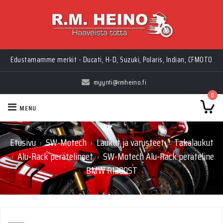
Edustamamme merkit - Ducati, H-D, Suzuki, Polaris, Indian, CFMOTO
myynti@rmheino.fi
0
MENU
Etusivu
SW-Motech
Laukut ja varusteet
Takalaukut
›
›
›
Alu-Rack perätelineet
SW-Motech Alu-Rack peräteline
›
›
BMW R1200ST