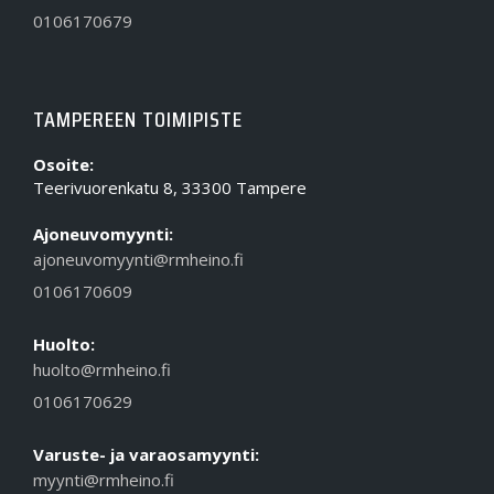
0106170679
TAMPEREEN TOIMIPISTE
Osoite:
Teerivuorenkatu 8, 33300 Tampere
Ajoneuvomyynti:
ajoneuvomyynti@rmheino.fi
0106170609
Huolto:
huolto@rmheino.fi
0106170629
Varuste- ja varaosamyynti:
myynti@rmheino.fi