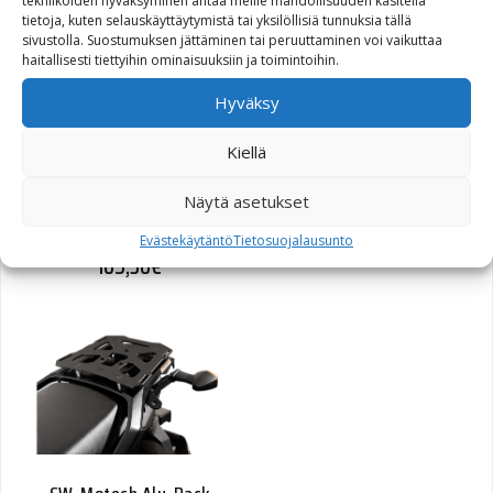
101,20
€
tekniikoiden hyväksyminen antaa meille mahdollisuuden käsitellä
tietoja, kuten selauskäyttäytymistä tai yksilöllisiä tunnuksia tällä
sivustolla. Suostumuksen jättäminen tai peruuttaminen voi vaikuttaa
haitallisesti tiettyihin ominaisuuksiin ja toimintoihin.
Hyväksy
SW-Motech Alu-Rack
Kiellä
peräteline Yamaha XJ600
Diversion
Näytä asetukset
Evästekäytäntö
Tietosuojalausunto
105,30
€