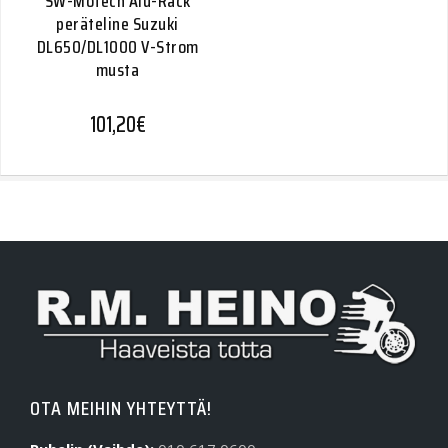
SW-Motech Alu-Rack
peräteline Suzuki
DL650/DL1000 V-Strom
musta
101,20
€
OTA MEIHIN YHTEYTTÄ!