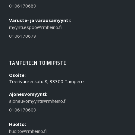
0106170689
Varuste- ja varaosamyynti:
myynti.espoo@rmheino.fi
0106170679
TAMPEREEN TOIMIPISTE
Osoite:
Teerivuorenkatu 8, 33300 Tampere
Ajoneuvomyynti:
ajoneuvomyynti@rmheino.fi
0106170609
Huolto:
huolto@rmheino.fi