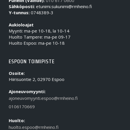
Puhelin (Vaihde):
010 617 0600
Sähköposti:
etunimi.sukunimi@rmheino.fi
Y-tunnus:
0748389-3
Aukioloajat
Myynti: ma-pe 10-18, la 10-14
Huolto Tampere: ma-pe 09-17
Huolto Espoo: ma-pe 10-18
ESPOON TOIMIPISTE
Osoite:
Hiirisuontie 2, 02970 Espoo
Ajoneuvomyynti:
ajoneuvomyynti.espoo@rmheino.fi
0106170669
Huolto:
huolto.espoo@rmheino.fi