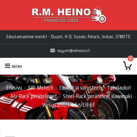
Myynti Ma-Pe 10-18, La 10-14, Huolto Ma-Pe 9-17
Edustamamme merkit - Ducati, H-D, Suzuki, Polaris, Indian, CFMOTO
myynti@rmheino.fi
0
MENU
Etusivu
SW-Motech
Laukut ja varusteet
Takalaukut
›
›
›
Alu-Rack perätelineet
Steel-Rack peräteline, Kawasaki
›
›
Versys 650/ER-6n/ER-6f