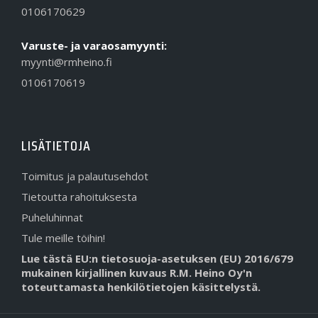
0106170629
Varuste- ja varaosamyynti:
myynti@rmheino.fi
0106170619
LISÄTIETOJA
Toimitus ja palautusehdot
Tietoutta rahoituksesta
Puheluhinnat
Tule meille töihin!
Lue tästä EU:n tietosuoja-asetuksen (EU) 2016/679
mukainen kirjallinen kuvaus R.M. Heino Oy'n
toteuttamasta henkilötietojen käsittelystä.