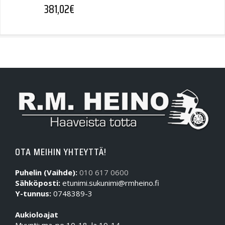
381,02
€
OTA MEIHIN YHTEYTTÄ!
Puhelin (Vaihde):
010 617 0600
Sähköposti:
etunimi.sukunimi@rmheino.fi
Y-tunnus:
0748389-3
Aukioloajat