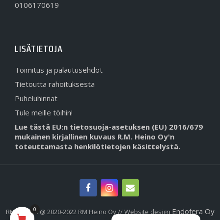
0106170619
LISÄTIETOJA
Toimitus ja palautusehdot
Tietoutta rahoituksesta
Puheluhinnat
Tule meille töihin!
Lue tästä EU:n tietosuoja-asetuksen (EU) 2016/679
mukainen kirjallinen kuvaus R.M. Heino Oy'n
toteuttamasta henkilötietojen käsittelystä.
0
Endofera Oy
RMHeino.fi @ 2020-2022 RM Heino Oy // Website design