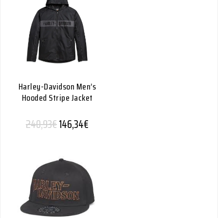
Harley-Davidson Men’s
Hooded Stripe Jacket
Alkuperäinen hinta oli: 240,93€.
Nykyinen hinta on: 146,34€.
240,93
€
146,34
€