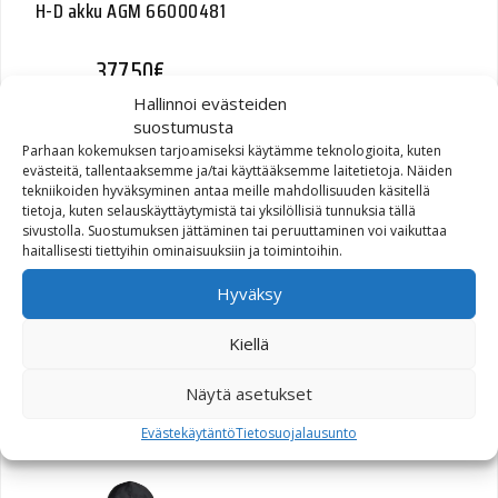
H-D akku AGM 66000481
377,50
€
Hallinnoi evästeiden
suostumusta
Parhaan kokemuksen tarjoamiseksi käytämme teknologioita, kuten
evästeitä, tallentaaksemme ja/tai käyttääksemme laitetietoja. Näiden
tekniikoiden hyväksyminen antaa meille mahdollisuuden käsitellä
tietoja, kuten selauskäyttäytymistä tai yksilöllisiä tunnuksia tällä
sivustolla. Suostumuksen jättäminen tai peruuttaminen voi vaikuttaa
haitallisesti tiettyihin ominaisuuksiin ja toimintoihin.
Hyväksy
Harley-Davidson®
Women’s CE Waterproof
Kiellä
Grey Mackey Riding Boots
Näytä asetukset
151,00
€
Evästekäytäntö
Tietosuojalausunto