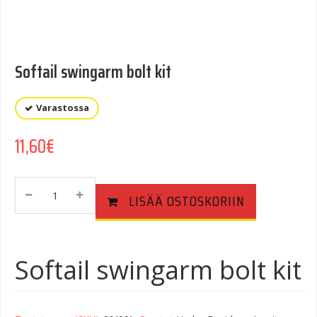
Softail swingarm bolt kit
Varastossa
11,60
€
Softail
LISÄÄ OSTOSKORIIN
Swingarm
Bolt
Kit
Quantity
Softail swingarm bolt kit