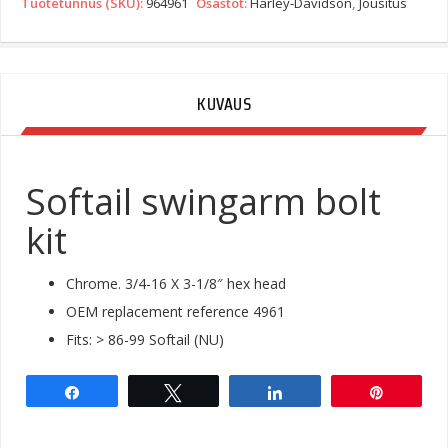
Tuotetunnus (SKU):
964961
Osastot:
Harley-Davidson
,
Jousitus
KUVAUS
Softail swingarm bolt
kit
Chrome. 3/4-16 X 3-1/8″ hex head
OEM replacement reference 4961
Fits: > 86-99 Softail (NU)
Share
Tweet
Share
Pin