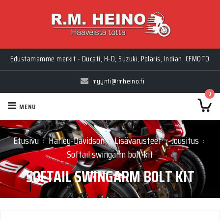
Edustamamme merkit - Ducati, H-D, Suzuki, Polaris, Indian, CFMOTO
myynti@rmheino.fi
0
MENU
Etusivu
Harley-Davidson
Lisävarusteet
Jousitus
›
›
›
›
Softail swingarm bolt kit
SOFTAIL SWINGARM BOLT KIT