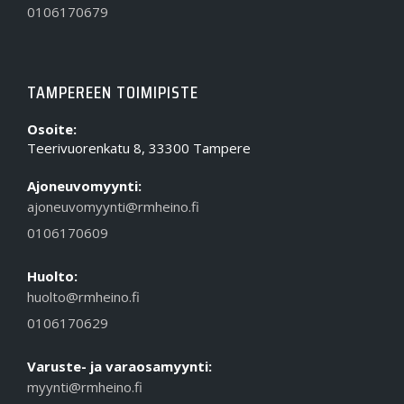
0106170679
TAMPEREEN TOIMIPISTE
Osoite:
Teerivuorenkatu 8, 33300 Tampere
Ajoneuvomyynti:
ajoneuvomyynti@rmheino.fi
0106170609
Huolto:
huolto@rmheino.fi
0106170629
Varuste- ja varaosamyynti:
myynti@rmheino.fi