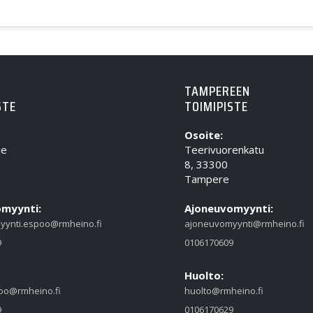
TAMPEREEN
STE
TOIMIPISTE
Osoite:
ie
Teerivuorenkatu
8, 33300
Tampere
myynti:
Ajoneuvomyynti:
yynti.espoo@rmheino.fi
ajoneuvomyynti@rmheino.fi
9
0106170609
Huolto:
oo@rmheino.fi
huolto@rmheino.fi
9
0106170629