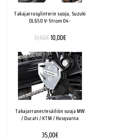
Takajarrusylinterin suoja, Suzuki
DL650 V-Strom 04-
Alkuperäinen hinta oli: 31,60€.
Nykyinen hinta on: 10,00€.
31,60
€
10,00
€
Takajarrunestesäiliön suoja MW
/ Ducati / KTM / Husqvarna
35,00
€