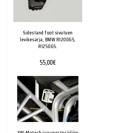
Sidestand foot sivutuen
levikesarja, BMW R1200GS,
R1250GS.
55,00
€
SW-Motech jarrunestesäiliön