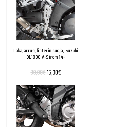
Takajarrusylinterin suoja, Suzuki
DL1000 V-Strom 14-
Alkuperäinen hinta oli: 30,00€.
Nykyinen hinta on: 15,00€.
30,00
€
15,00
€