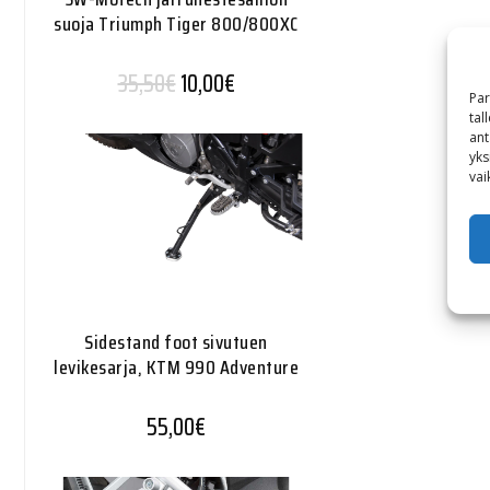
suoja Triumph Tiger 800/800XC
Alkuperäinen hinta oli: 35,50€.
Nykyinen hinta on: 10,00€.
35,50
€
10,00
€
Par
tal
ant
yks
vai
Sidestand foot sivutuen
levikesarja, KTM 990 Adventure
55,00
€