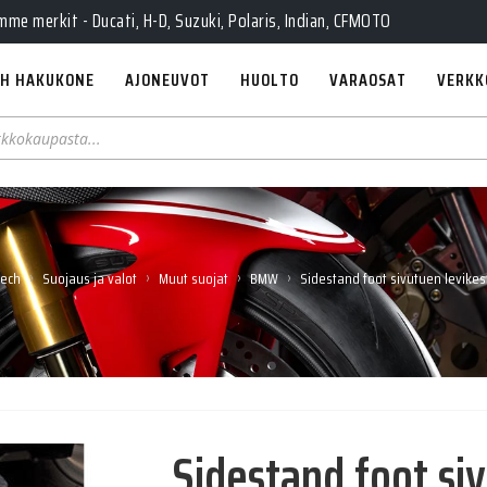
e merkit - Ducati, H-D, Suzuki, Polaris, Indian, CFMOTO
H HAKUKONE
AJONEUVOT
HUOLTO
VARAOSAT
VERKK
›
›
›
›
ech
Suojaus ja valot
Muut suojat
BMW
Sidestand foot sivutuen levike
Sidestand foot si