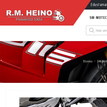
Edustamamm
SW-MOTEC
Products
search
›
Etusivu
SW-Mot