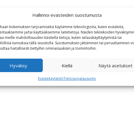
Hallinnoi evästeiden suostumusta
haan kokemuksen tarjoamiseksi käytämme teknologioita, kuten evästeitä,
lentaaksemme ja/tai käyttääksemme laitetietoja. Näiden tekniikoiden hyväksymi
aa meille mahdollisuuden käsitellä tietoja, kuten selauskäyttäytymistä tai
ilöllisiä tunnuksia tällä sivustolla. Suostumuksen jättäminen tai peruuttaminen vo
kuttaa haitallisesti tiettyihin ominaisuuksiin ja toimintoihin.
Hyväksy
Kiellä
Näytä asetukset
Evästekäytäntö
Tietosuojalausunto