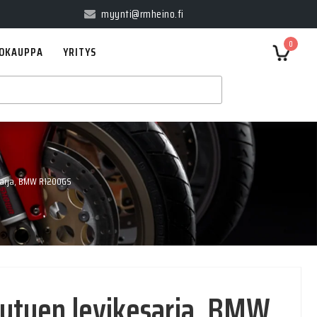
myynti@rmheino.fi
0
OKAUPPA
YRITYS
sarja, BMW R1200GS
vutuen levikesarja, BMW