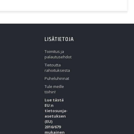
LISÄTIETOJA
Toimitus ja
palautusehdot
Tietoutta
rahoituksesta
Puheluhinnat
Tule meille
töihin!
Lue tästä
EU:n
tietosuoja-
asetuksen
(EU)
2016/679
mukainen