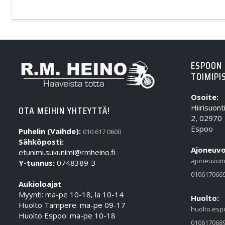
ESPOON
TOIMIPI
Osoite:
Hiirisuont
OTA MEIHIN YHTEYTTÄ!
2, 02970
Espoo
Puhelin (Vaihde):
010 617 0600
Sähköposti:
Ajoneuvo
etunimi.sukunimi@rmheino.fi
ajoneuvom
Y-tunnus:
0748389-3
010617066
Aukioloajat
Myynti: ma-pe 10-18, la 10-14
Huolto:
Huolto Tampere: ma-pe 09-17
huolto.esp
Huolto Espoo: ma-pe 10-18
010617068