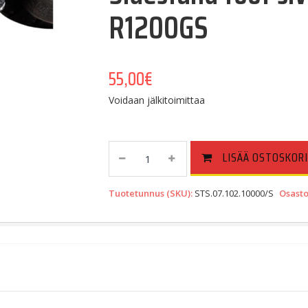
R1200GS
55,00
€
Voidaan jälkitoimittaa
Sidestand
LISÄÄ OSTOSKORI
Foot
Sivutuen
Tuotetunnus (SKU):
STS.07.102.10000/S
Osasto
Levikesarja,
BMW
R1200GS
Quantity