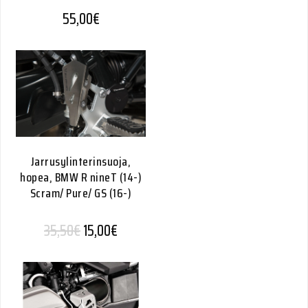
55,00
€
Jarrusylinterinsuoja,
hopea, BMW R nineT (14-)
Scram/ Pure/ GS (16-)
Alkuperäinen hinta oli: 35,50€.
Nykyinen hinta on: 15,00€.
35,50
€
15,00
€