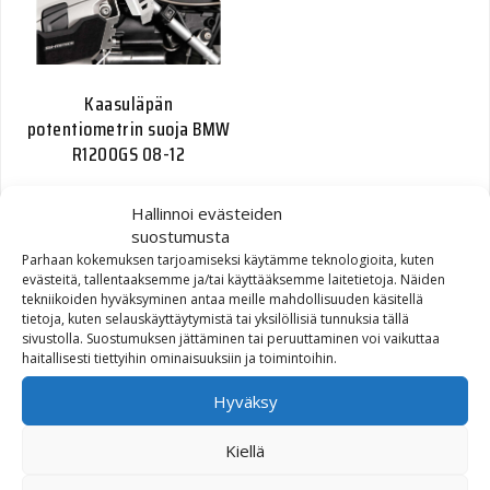
Kaasuläpän
potentiometrin suoja BMW
R1200GS 08-12
40,00
€
Hallinnoi evästeiden
suostumusta
Parhaan kokemuksen tarjoamiseksi käytämme teknologioita, kuten
evästeitä, tallentaaksemme ja/tai käyttääksemme laitetietoja. Näiden
tekniikoiden hyväksyminen antaa meille mahdollisuuden käsitellä
tietoja, kuten selauskäyttäytymistä tai yksilöllisiä tunnuksia tällä
sivustolla. Suostumuksen jättäminen tai peruuttaminen voi vaikuttaa
haitallisesti tiettyihin ominaisuuksiin ja toimintoihin.
Hyväksy
Sidestand foot sivutuen
Kiellä
levikesarja, Kawasaki