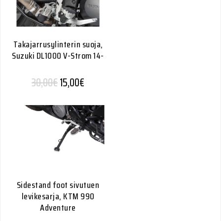
Takajarrusylinterin suoja,
Suzuki DL1000 V-Strom 14-
Alkuperäinen hinta oli: 30,00€.
Nykyinen hinta on: 15,00€.
30,00
€
15,00
€
Sidestand foot sivutuen
levikesarja, KTM 990
Adventure