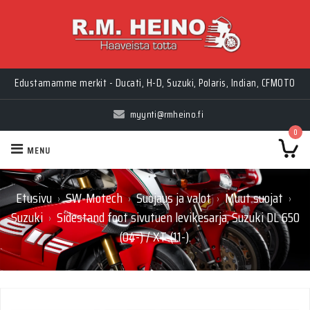
Edustamamme merkit - Ducati, H-D, Suzuki, Polaris, Indian, CFMOTO
myynti@rmheino.fi
0
MENU
Etusivu
SW-Motech
Suojaus ja valot
Muut suojat
›
›
›
›
Suzuki
Sidestand foot sivutuen levikesarja, Suzuki DL 650
›
(04-) / XT (11-).