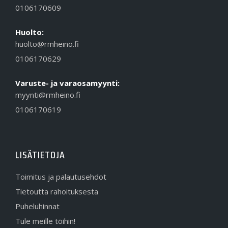
0106170609
Huolto:
huolto@rmheino.fi
0106170629
Varuste- ja varaosamyynti:
myynti@rmheino.fi
0106170619
LISÄTIETOJA
Toimitus ja palautusehdot
Tietoutta rahoituksesta
Puheluhinnat
Tule meille töihin!