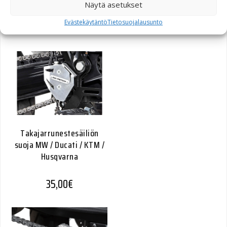
models (11-)
Näytä asetukset
Evästekäytäntö
Tietosuojalausunto
55,00
€
Takajarrunestesäiliön
suoja MW / Ducati / KTM /
Husqvarna
35,00
€