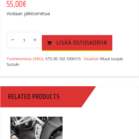
55,00
€
Voidaan jälkitoimittaa
Sidestand
LISÄÄ OSTOSKORIIN
Foot
Sivutuen
Levikesarja,
Tuotetunnus (SKU):
STS.05.102.10001/S
Osastot:
Muut suojat
,
Suzuki
Suzuki
DL
650
(04-)
/
RELATED PRODUCTS
XT
(11-).
Quantity