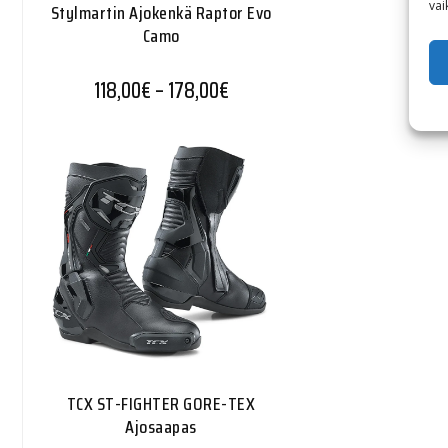
vai
Stylmartin Ajokenkä Raptor Evo
Camo
Hintaluokka: 118,00€ - 178,0
118,00
€
–
178,00
€
TCX ST-FIGHTER GORE-TEX
Ajosaapas