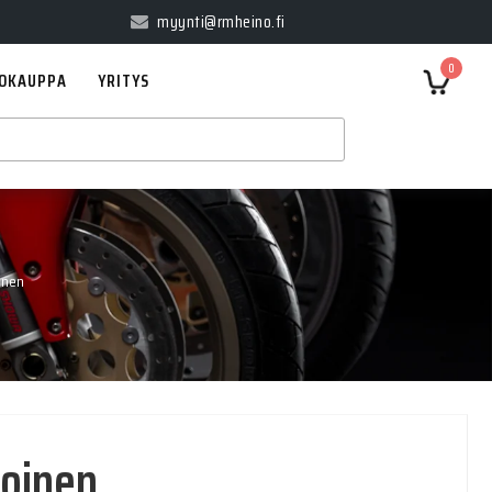
myynti@rmheino.fi
0
OKAUPPA
YRITYS
inen
koinen