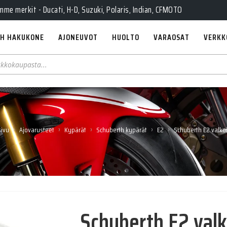
Pe 10-18, La 10-14, Huolto Ma-Pe 9-17
e merkit - Ducati, H-D, Suzuki, Polaris, Indian, CFMOTO
H HAKUKONE
AJONEUVOT
HUOLTO
VARAOSAT
VERKK
›
›
›
›
›
sivu
Ajovarusteet
Kypärät
Schuberth kypärät
E2
Schuberth E2 valko
Schuberth E2 val