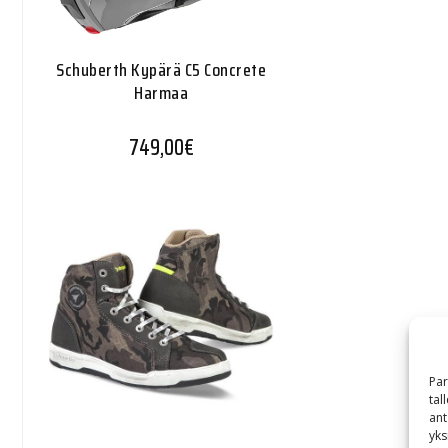
Schuberth Kypärä C5 Concrete
Harmaa
749,00
€
Par
tal
ant
yks