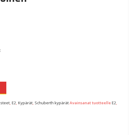
R
N
steet
,
E2
,
Kypärät
,
Schuberth kypärät
Avainsanat tuotteelle
E2
,