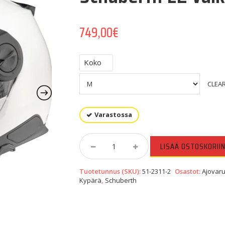
749,00
€
Koko
CLEA
Varastossa
Schuberth
LISÄÄ OSTOSKORII
E2
Valkoinen
Tuotetunnus (SKU):
51-2311-2
Osastot:
Ajovaru
Quantity
Kypärä
,
Schuberth