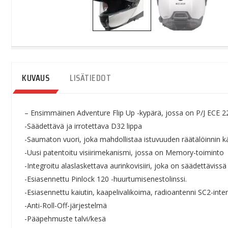
KUVAUS
LISÄTIEDOT
– Ensimmäinen Adventure Flip Up -kypärä, jossa on P/J ECE 2
-Säädettävä ja irrotettava D32 lippa
-Saumaton vuori, joka mahdollistaa istuvuuden räätälöinnin käy
-Uusi patentoitu visiirimekanismi, jossa on Memory-toiminto
-Integroitu alaslaskettava aurinkovisiiri, joka on säädettävis
-Esiasennettu Pinlock 120 -huurtumisenestolinssi.
-Esiasennettu kaiutin, kaapelivalikoima, radioantenni SC2-inte
-Anti-Roll-Off-järjestelmä
-Pääpehmuste talvi/kesä