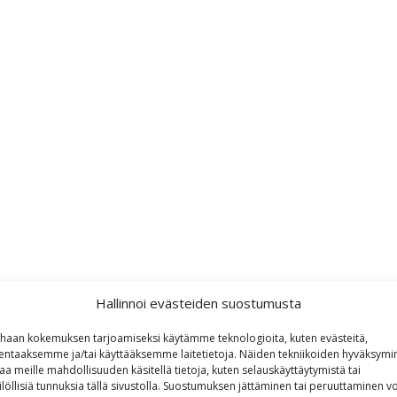
Hallinnoi evästeiden suostumusta
haan kokemuksen tarjoamiseksi käytämme teknologioita, kuten evästeitä,
lentaaksemme ja/tai käyttääksemme laitetietoja. Näiden tekniikoiden hyväksymi
aa meille mahdollisuuden käsitellä tietoja, kuten selauskäyttäytymistä tai
ilöllisiä tunnuksia tällä sivustolla. Suostumuksen jättäminen tai peruuttaminen vo