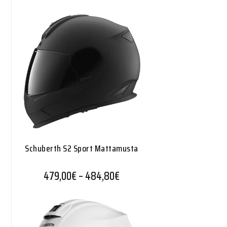
Schuberth S2 Sport Mattamusta
Hintaluokka: 479,00€ - 484
479,00
€
–
484,80
€