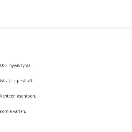
2.06 -hyväksyntä.
ttäjille, pestävä.
sä kahteen asentoon.
rcomia varten.