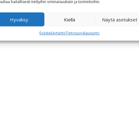
kuttaa haitallisesti tiettyihin ominaisuuksiin ja toimintoihin.
Hyväksy
Kiellä
Näytä asetukset
0€
Evästekäytäntö
Tietosuojalausunto