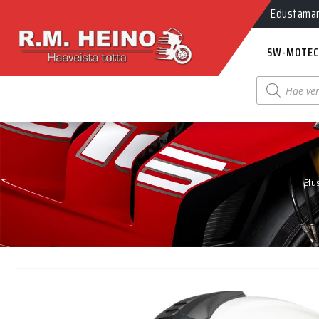
Myynti Ma-
Edustamamm
SW-MOTEC
Products
search
Etu