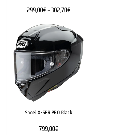
Hintaluokka: 299,00€ - 302,
299,00
€
–
302,70
€
Shoei X-SPR PRO Black
799,00
€