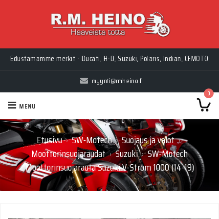
Edustamamme merkit - Ducati, H-D, Suzuki, Polaris, Indian, CFMOTO
myynti@rmheino.fi
0
MENU
Etusivu
SW-Motech
Suojaus ja valot
›
›
›
Moottorinsuojaraudat
Suzuki
SW-Motech
›
›
Moottorinsuojarauta Suzuki V-Strom 1000 (14-19)