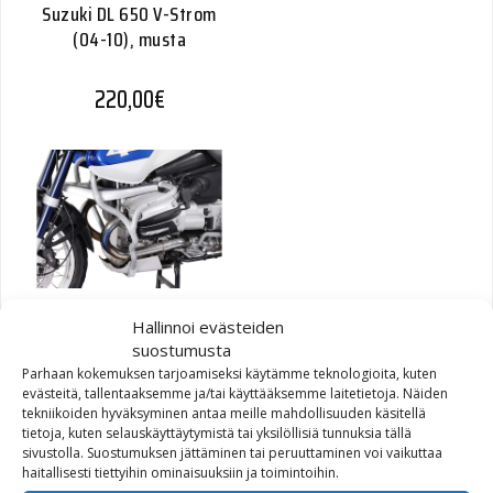
Suzuki DL 650 V-Strom
(04-10), musta
220,00
€
SW-Motech
Hallinnoi evästeiden
Moottorinsuojarauta BMW
suostumusta
R1150GS Adventure hopea
Parhaan kokemuksen tarjoamiseksi käytämme teknologioita, kuten
evästeitä, tallentaaksemme ja/tai käyttääksemme laitetietoja. Näiden
tekniikoiden hyväksyminen antaa meille mahdollisuuden käsitellä
260,00
€
tietoja, kuten selauskäyttäytymistä tai yksilöllisiä tunnuksia tällä
sivustolla. Suostumuksen jättäminen tai peruuttaminen voi vaikuttaa
haitallisesti tiettyihin ominaisuuksiin ja toimintoihin.