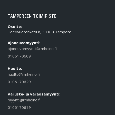
TAMPEREEN TOIMIPISTE
Osoite:
Teerivuorenkatu 8, 33300 Tampere
Ajoneuvomyynti:
ajoneuvomyynti@rmheino.fi
0106170609
Huolto:
huolto@rmheino.fi
0106170629
Varuste- ja varaosamyynti:
myynti@rmheino.fi
0106170619