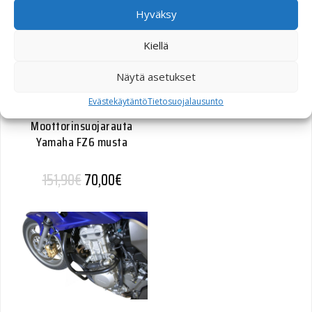
Hyväksy
Kiellä
Näytä asetukset
Evästekäytäntö
Tietosuojalausunto
SW-Motech
Moottorinsuojarauta
Yamaha FZ6 musta
Alkuperäinen hinta oli: 151,90€.
Nykyinen hinta on: 70,00€.
151,90
€
70,00
€