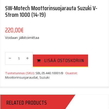
SW-Motech Moottorinsuojarauta Suzuki V-
Strom 1000 (14-19)
220,00
€
Voidaan jälkitoimittaa
SW-
LISÄÄ OSTOSKORIIN
Motech
Moottorinsuojarauta
Suzuki
Tuotetunnus (SKU):
SBL.05.440.10001/B
Osastot:
V-
Moottorinsuojaraudat
,
Suzuki
Strom
1000
(14-
19)
RELATED PRODUCTS
Quantity