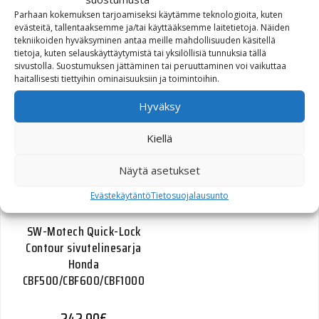
Parhaan kokemuksen tarjoamiseksi käytämme teknologioita, kuten
evästeitä, tallentaaksemme ja/tai käyttääksemme laitetietoja. Näiden
tekniikoiden hyväksyminen antaa meille mahdollisuuden käsitellä
tietoja, kuten selauskäyttäytymistä tai yksilöllisiä tunnuksia tällä
SW-Motech Quick-Lock
sivustolla. Suostumuksen jättäminen tai peruuttaminen voi vaikuttaa
Contour sivutelinesarja
haitallisesti tiettyihin ominaisuuksiin ja toimintoihin.
Honda CB1000F 10-
Hyväksy
242,90
€
Kiellä
Näytä asetukset
Evästekäytäntö
Tietosuojalausunto
SW-Motech Quick-Lock
Contour sivutelinesarja
Honda
CBF500/CBF600/CBF1000