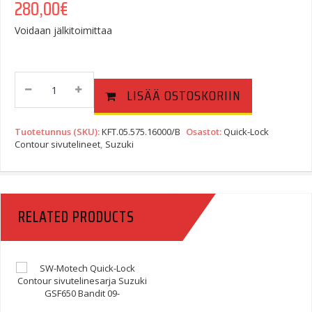
280,00
€
Voidaan jälkitoimittaa
Quick-
LISÄÄ OSTOSKORIIN
Lock
EVO
Profile
Tuotetunnus (SKU):
KFT.05.575.16000/B
Osastot:
Quick-Lock
Sivutelinesarja
Contour sivutelineet
,
Suzuki
Suzuki
GSX1300R
Hayabusa
08-
RELATED PRODUCTS
20
Quantity