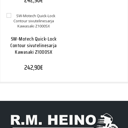
242,90
€
SW-Motech Quick-Lock
Contour sivutelinesarja
Kawasaki Z1000SX
242,90
€