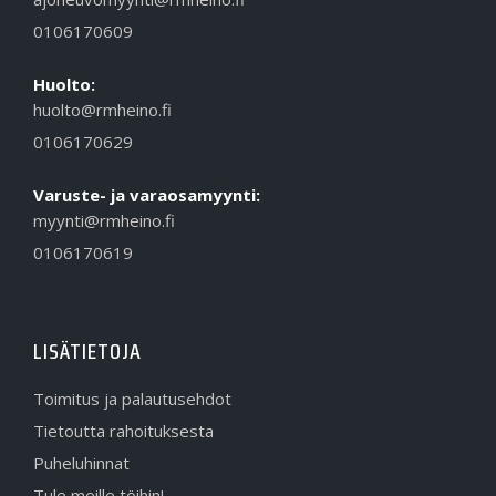
0106170609
Huolto:
huolto@rmheino.fi
0106170629
Varuste- ja varaosamyynti:
myynti@rmheino.fi
0106170619
LISÄTIETOJA
Toimitus ja palautusehdot
Tietoutta rahoituksesta
Puheluhinnat
Tule meille töihin!