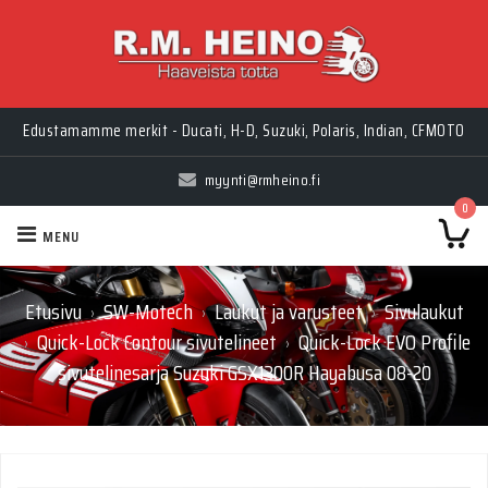
Edustamamme merkit - Ducati, H-D, Suzuki, Polaris, Indian, CFMOTO
myynti@rmheino.fi
0
MENU
Etusivu
SW-Motech
Laukut ja varusteet
Sivulaukut
›
›
›
Quick-Lock Contour sivutelineet
Quick-Lock EVO Profile
›
›
sivutelinesarja Suzuki GSX1300R Hayabusa 08-20