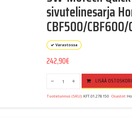
sivutelinesarja H
CBF500/CBF600/
Varastossa
242,90
€
SW-
LISÄÄ OSTOSKORI
Motech
Quick-
Tuotetunnus (SKU):
KFT.01.278.150
Osastot:
Ho
Lock
Contour
Sivutelinesarja
Honda
CBF500/CBF600/CBF1000
Quantity