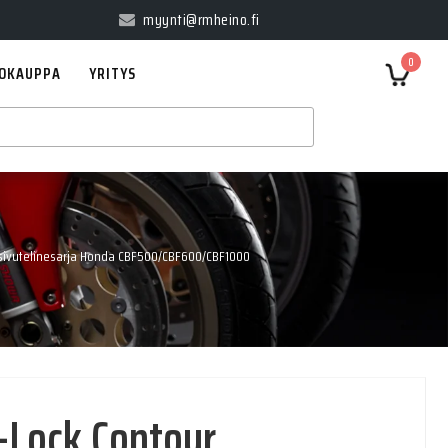
myynti@rmheino.fi
0
OKAUPPA
YRITYS
sivutelinesarja Honda CBF500/CBF600/CBF1000
Lock Contour