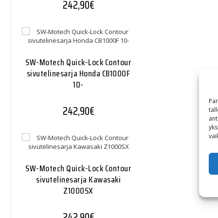
242,90
€
SW-Motech Quick-Lock Contour
sivutelinesarja Honda CB1000F
10-
Par
242,90
€
tal
ant
yks
vai
SW-Motech Quick-Lock Contour
sivutelinesarja Kawasaki
Z1000SX
242,90
€