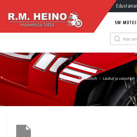
Edustamamm
SW-MOTEC
Products
search
›
›
Etusivu
SW-Motech
Laukut ja varusteet