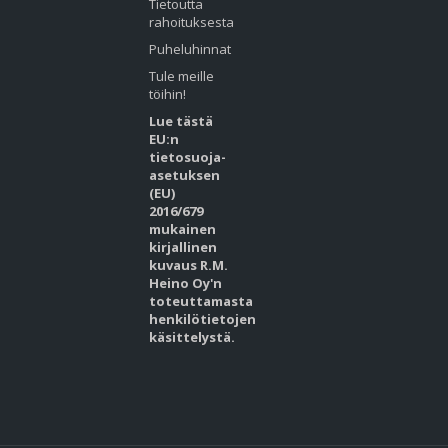
Tietoutta
rahoituksesta
Puheluhinnat
Tule meille
töihin!
Lue tästä
EU:n
tietosuoja-
asetuksen
(EU)
2016/679
mukainen
kirjallinen
kuvaus R.M.
Heino Oy'n
toteuttamasta
henkilötietojen
käsittelystä.