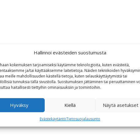
Hallinnoi evästeiden suostumusta
haan kokemuksen tarjoamiseksi käytämme teknologioita, kuten evästeitä,
lentaaksemme ja/tai käyttääksemme laitetietoja. Näiden tekniikoiden hyväksymi
aa meille mahdollisuuden käsitellä tietoja, kuten selauskäyttäytymistä tai
ilöllisiä tunnuksia tällä sivustolla. Suostumuksen jättäminen tai peruuttaminen vo
kuttaa haitallisesti tiettyihin ominaisuuksiin ja toimintoihin.
Hyväksy
Kiellä
Näytä asetukset
Evästekäytäntö
Tietosuojalausunto