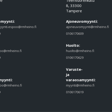
ie
Teerivuorenkatu
8, 33300
Tampere
myynti:
Ajoneuvomyynti:
yynti.espoo@rmheino.fi
ajoneuvomyynti@rmheino.fi
9
0106170609
Huolto:
oo@rmheino.fi
huolto@rmheino.fi
9
0106170629
Varuste-
ja
yynti:
varaosamyynti:
oo@rmheino.fi
myynti@rmheino.fi
9
0106170619