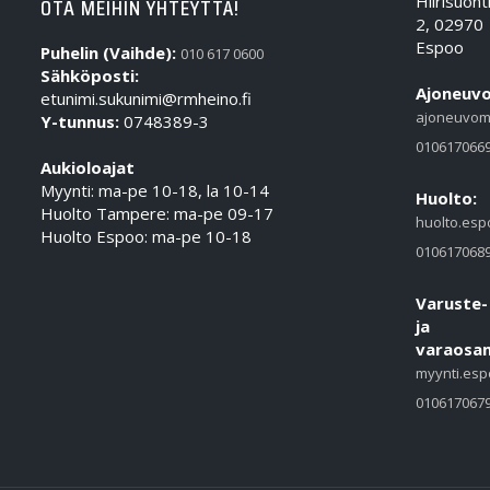
Hiirisuont
OTA MEIHIN YHTEYTTÄ!
2, 02970
Espoo
Puhelin (Vaihde):
010 617 0600
Sähköposti:
Ajoneuvo
etunimi.sukunimi@rmheino.fi
ajoneuvom
Y-tunnus:
0748389-3
010617066
Aukioloajat
Myynti: ma-pe 10-18, la 10-14
Huolto:
Huolto Tampere: ma-pe 09-17
huolto.esp
Huolto Espoo: ma-pe 10-18
010617068
Varuste-
ja
varaosam
myynti.esp
010617067