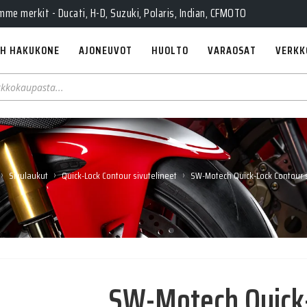
e merkit - Ducati, H-D, Suzuki, Polaris, Indian, CFMOTO
H HAKUKONE
AJONEUVOT
HUOLTO
VARAOSAT
VERKK
›
›
›
Sivulaukut
Quick-Lock Contour sivutelineet
SW-Motech Quick-Lock Contour 
SW-Motech Quick-