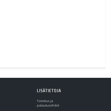
LISÄTIETOJA
Toimitus ja
palautusehdot