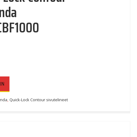
onda
CBF1000
IN
nda
,
Quick-Lock Contour sivutelineet