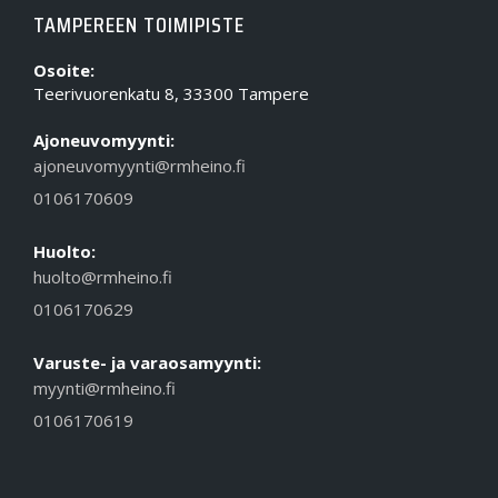
TAMPEREEN TOIMIPISTE
Osoite:
Teerivuorenkatu 8, 33300 Tampere
Ajoneuvomyynti:
ajoneuvomyynti@rmheino.fi
0106170609
Huolto:
huolto@rmheino.fi
0106170629
Varuste- ja varaosamyynti:
myynti@rmheino.fi
0106170619