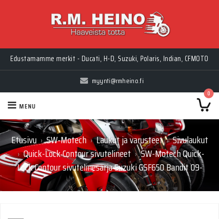
Edustamamme merkit - Ducati, H-D, Suzuki, Polaris, Indian, CFMOTO
myynti@rmheino.fi
0
MENU
Etusivu
SW-Motech
Laukut ja varusteet
Sivulaukut
›
›
›
Quick-Lock Contour sivutelineet
SW-Motech Quick-
›
›
Lock Contour sivutelinesarja Suzuki GSF650 Bandit 09-