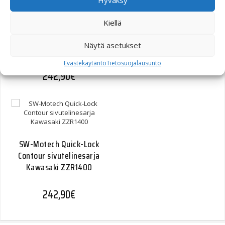
Hyväksy
Kiellä
SW-Motech Quick-Lock
Contour sivutelinesarja
Näytä asetukset
Kawasaki Z1000SX
Evästekäytäntö
Tietosuojalausunto
242,90
€
SW-Motech Quick-Lock
Contour sivutelinesarja
Kawasaki ZZR1400
242,90
€