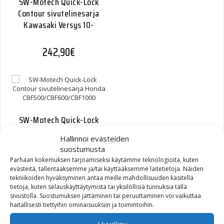
SW-Motech Quick-Lock
Contour sivutelinesarja
Kawasaki Versys 10-
242,90
€
SW-Motech Quick-Lock
Contour sivutelinesarja
Hallinnoi evästeiden
Honda
suostumusta
CBF500/CBF600/CBF1000
Parhaan kokemuksen tarjoamiseksi käytämme teknologioita, kuten
evästeitä, tallentaaksemme ja/tai käyttääksemme laitetietoja. Näiden
242,90
€
tekniikoiden hyväksyminen antaa meille mahdollisuuden käsitellä
tietoja, kuten selauskäyttäytymistä tai yksilöllisiä tunnuksia tällä
sivustolla. Suostumuksen jättäminen tai peruuttaminen voi vaikuttaa
haitallisesti tiettyihin ominaisuuksiin ja toimintoihin.