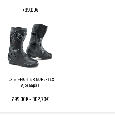
799,00
€
TCX ST-FIGHTER GORE-TEX
Ajosaapas
Hintaluokka: 299,00€ - 302,70€
299,00
€
–
302,70
€