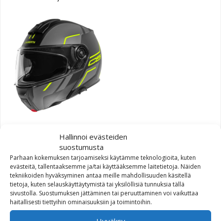
Schuberth Kypärä C5
Hallinnoi evästeiden
Master Keltainen
suostumusta
Parhaan kokemuksen tarjoamiseksi käytämme teknologioita, kuten
Hintaluokka: 799,00€ - 808,70€
799,00
€
–
808,70
€
evästeitä, tallentaaksemme ja/tai käyttääksemme laitetietoja. Näiden
tekniikoiden hyväksyminen antaa meille mahdollisuuden käsitellä
tietoja, kuten selauskäyttäytymistä tai yksilöllisiä tunnuksia tällä
sivustolla. Suostumuksen jättäminen tai peruuttaminen voi vaikuttaa
haitallisesti tiettyihin ominaisuuksiin ja toimintoihin.