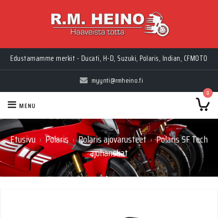
Edustamamme merkit - Ducati, H-D, Suzuki, Polaris, Indian, CFMOTO
myynti@rmheino.fi
0
MENU
Etusivu
Polaris
Polaris ajovarusteet
Polaris SF Tech
›
›
›
ajohanskat