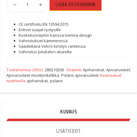
Polaris
LISÄÄ OSTOSKORIIN
SF
Tech
Ajohanskat
CE certifioitu EN 13594:2015
Quantity
Eriliset suojat rystysille
Kosketusnäytön kanssa toimiva design
Vahvistukset kämmenissä
Säädettävä Velcro kiristys ranteissa
Vahvistus peukalon alueella
Tuotetunnus (SKU):
280210206
Osastot:
Ajohanskat
,
Ajovarusteet
,
Ajovarusteet moottorikelkka
,
Polaris ajovarusteet
Avainsanat
tuotteelle
ajohanskat
,
polaris
KUVAUS
LISÄTIEDOT