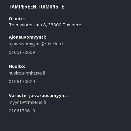
TAMPEREEN TOIMIPISTE
Osoite:
Teerivuorenkatu 8, 33300 Tampere
Ajoneuvomyynti:
ajoneuvomyynti@rmheino.fi
0106170609
Huolto:
huolto@rmheino.fi
0106170629
Varuste- ja varaosamyynti:
myynti@rmheino.fi
0106170619