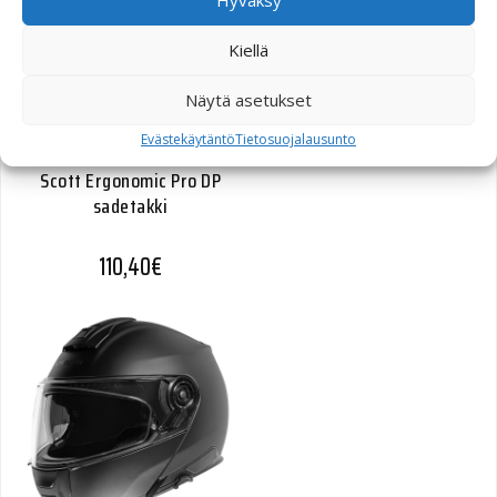
Hyväksy
Kiellä
Näytä asetukset
Evästekäytäntö
Tietosuojalausunto
Scott Ergonomic Pro DP
sadetakki
110,40
€