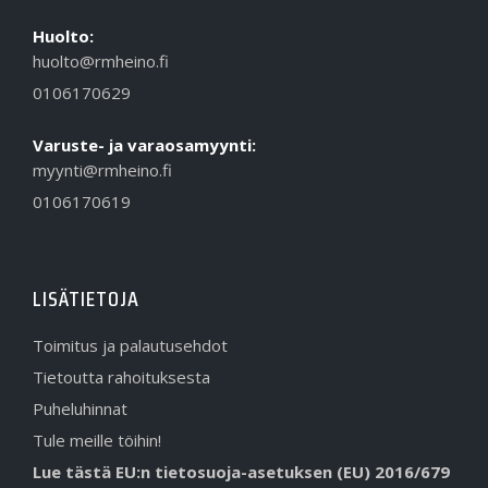
Huolto:
huolto@rmheino.fi
0106170629
Varuste- ja varaosamyynti:
myynti@rmheino.fi
0106170619
LISÄTIETOJA
Toimitus ja palautusehdot
Tietoutta rahoituksesta
Puheluhinnat
Tule meille töihin!
Lue tästä EU:n tietosuoja-asetuksen (EU) 2016/679