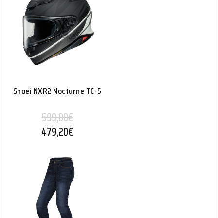
Shoei NXR2 Nocturne TC-5
599,00
€
479,20
€