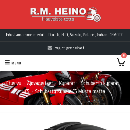
Myynti Ma-Pe 10-18, La 10-14, Huolto Ma-Pe 9-17
Edustamamme merkit - Ducati, H-D, Suzuki, Polaris, Indian, CFMOTO
myynti@rmheino.fi
0
MENU
Etusivu
Ajovarusteet
Kypärät
Schuberth kypärät
›
›
›
›
C5
Schuberth Kypärä C5 Musta matta
›