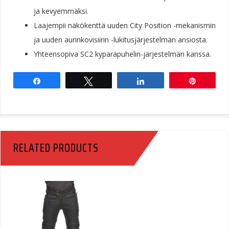
ja kevyemmäksi.
Laajempii näkökenttä uuden City Position -mekanismin
ja uuden aurinkovisiirin -lukitusjärjestelmän ansiosta.
Yhteensopiva SC2 kypäräpuhelin-järjestelmän kanssa.
Share
Tweet
Share
Pin
RELATED PRODUCTS