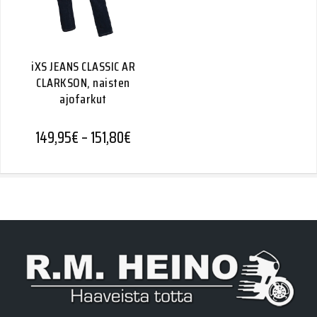
iXS JEANS CLASSIC AR
CLARKSON, naisten
ajofarkut
Hintaluokka: 149,95€ - 151,80€
149,95
€
–
151,80
€