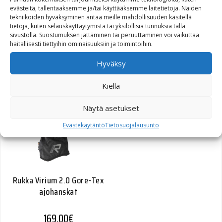
Schuberth Kypärä C5
evästeitä, tallentaaksemme ja/tai käyttääksemme laitetietoja. Näiden
Valkoinen
tekniikoiden hyväksyminen antaa meille mahdollisuuden käsitellä
tietoja, kuten selauskäyttäytymistä tai yksilöllisiä tunnuksia tällä
sivustolla. Suostumuksen jättäminen tai peruuttaminen voi vaikuttaa
729,00
€
haitallisesti tiettyihin ominaisuuksiin ja toimintoihin.
Hyväksy
Kiellä
Näytä asetukset
Evästekäytäntö
Tietosuojalausunto
Rukka Virium 2.0 Gore-Tex
ajohanskat
169,00
€