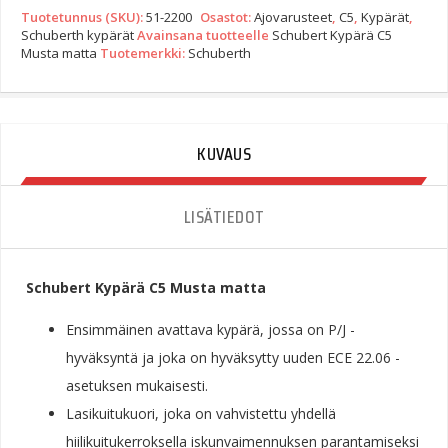
C5
Tuotetunnus (SKU):
51-2200
Osastot:
Ajovarusteet
,
C5
,
Kypärät
,
Musta
Schuberth kypärät
Avainsana tuotteelle
Schubert Kypärä C5
Matta
Musta matta
Tuotemerkki:
Schuberth
Quantity
KUVAUS
LISÄTIEDOT
Schubert Kypärä C5 Musta matta
Ensimmäinen avattava kypärä, jossa on P/J -
hyväksyntä ja joka on hyväksytty uuden ECE 22.06 -
asetuksen mukaisesti.
Lasikuitukuori, joka on vahvistettu yhdellä
hiilikuitukerroksella iskunvaimennuksen parantamiseksi