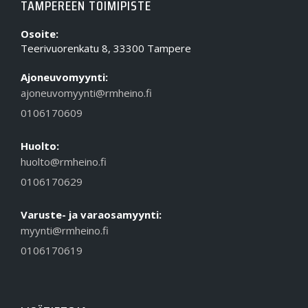
TAMPEREEN TOIMIPISTE
Osoite:
Teerivuorenkatu 8, 33300 Tampere
Ajoneuvomyynti:
ajoneuvomyynti@rmheino.fi
0106170609
Huolto:
huolto@rmheino.fi
0106170629
Varuste- ja varaosamyynti:
myynti@rmheino.fi
0106170619