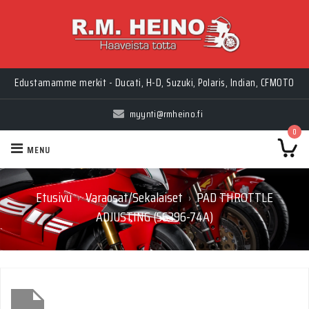
Edustamamme merkit - Ducati, H-D, Suzuki, Polaris, Indian, CFMOTO
myynti@rmheino.fi
0
MENU
Etusivu
Varaosat/Sekalaiset
PAD THROTTLE
›
›
ADJUSTING (56396-74A)