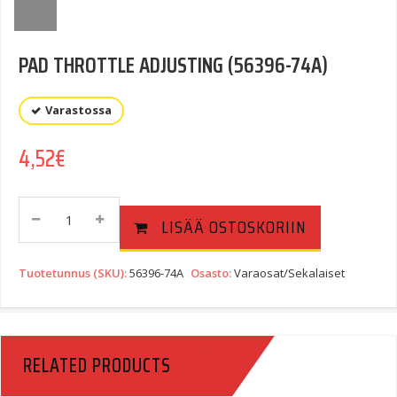
PAD THROTTLE ADJUSTING (56396-74A)
Varastossa
4,52
€
PAD
LISÄÄ OSTOSKORIIN
THROTTLE
ADJUSTING
(56396-
Tuotetunnus (SKU):
56396-74A
Osasto:
Varaosat/Sekalaiset
74A)
Quantity
RELATED PRODUCTS