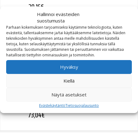
39,16
€
Hallinnoi evästeiden
suostumusta
Parhaan kokemuksen tarjoamiseksi käytämme teknologioita, kuten
evästeitä, tallentaaksemme ja/tai käyttääksemme laitetietoja. Näiden
TRIM RIGHT (70917-04)
tekniikoiden hyväksyminen antaa meille mahdollisuuden käsitellä
tietoja, kuten selauskäyttäytymistä tai yksilöllisiä tunnuksia tällä
sivustolla. Suostumuksen jättäminen tai peruuttaminen voi vaikuttaa
8,56
€
haitallisesti tiettyihin ominaisuuksiin ja toimintoihin.
Hyväksy
Kiellä
DAMPER TUBE W/ 45460-
Näytä asetukset
90 (45925-04)
Evästekäytäntö
Tietosuojalausunto
73,04
€