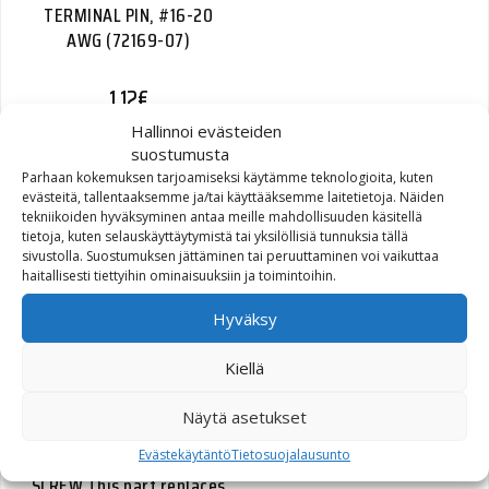
TERMINAL PIN, #16-20
AWG (72169-07)
1,12
€
Hallinnoi evästeiden
suostumusta
Parhaan kokemuksen tarjoamiseksi käytämme teknologioita, kuten
evästeitä, tallentaaksemme ja/tai käyttääksemme laitetietoja. Näiden
tekniikoiden hyväksyminen antaa meille mahdollisuuden käsitellä
tietoja, kuten selauskäyttäytymistä tai yksilöllisiä tunnuksia tällä
DOG RING, POCKETED,
sivustolla. Suostumuksen jättäminen tai peruuttaminen voi vaikuttaa
TRANSMISSION | pocketed
haitallisesti tiettyihin ominaisuuksiin ja toimintoihin.
(35204-06)
Hyväksy
121,02
€
Kiellä
Näytä asetukset
Evästekäytäntö
Tietosuojalausunto
SCREW
This part replaces