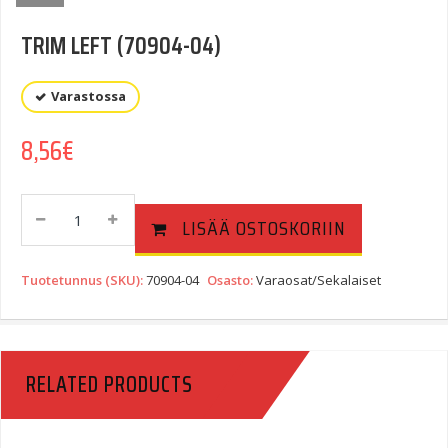
TRIM LEFT (70904-04)
Varastossa
8,56
€
TRIM
LISÄÄ OSTOSKORIIN
LEFT
(70904-
04)
Tuotetunnus (SKU):
70904-04
Osasto:
Varaosat/Sekalaiset
Quantity
RELATED PRODUCTS