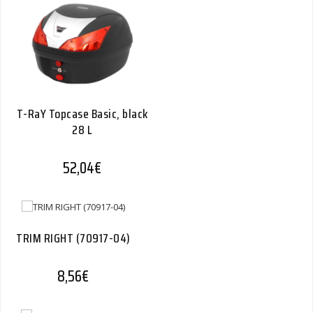
T-RaY Topcase Basic, black
28 L
52,04
€
TRIM RIGHT (70917-04)
8,56
€