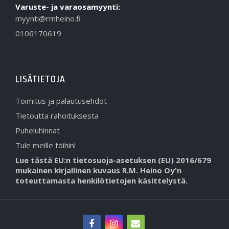
Varuste- ja varaosamyynti:
myynti@rmheino.fi
0106170619
LISÄTIETOJA
Toimitus ja palautusehdot
Tietoutta rahoituksesta
Puheluhinnat
Tule meille töihin!
Lue tästä EU:n tietosuoja-asetuksen (EU) 2016/679
mukainen kirjallinen kuvaus R.M. Heino Oy'n
toteuttamasta henkilötietojen käsittelystä.