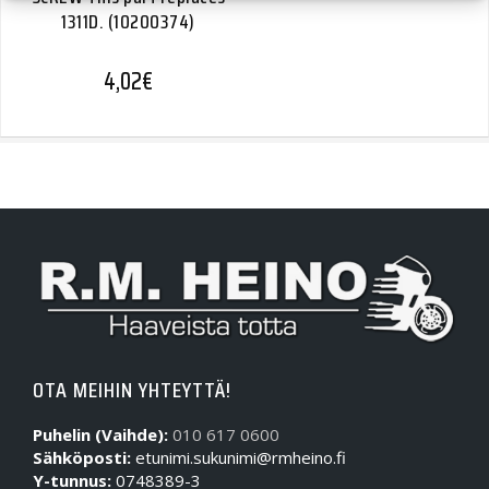
1311D. (10200374)
4,02
€
OTA MEIHIN YHTEYTTÄ!
Puhelin (Vaihde):
010 617 0600
Sähköposti:
etunimi.sukunimi@rmheino.fi
Y-tunnus:
0748389-3