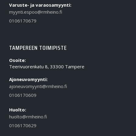
Varuste- ja varaosamyynti:
myynti.espoo@rmheino.fi
0106170679
TAMPEREEN TOIMIPISTE
Osoite:
Teerivuorenkatu 8, 33300 Tampere
Ajoneuvomyynti:
ajoneuvomyynti@rmheino.fi
0106170609
Huolto:
huolto@rmheino.fi
0106170629