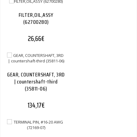
FILTER,OIL,ASSY
(62700280)
26,66
€
GEAR, COUNTERSHAFT, 3RD
| countershaft-third
(35811-06)
134,17
€