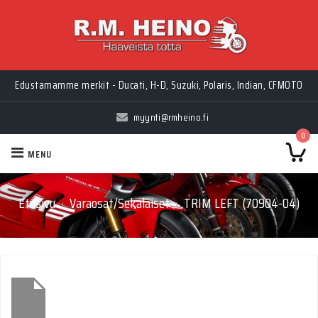
Edustamamme merkit - Ducati, H-D, Suzuki, Polaris, Indian, CFMOTO
myynti@rmheino.fi
0
MENU
Etusivu
Varaosat/Sekalaiset
TRIM LEFT (70904-04)
›
›