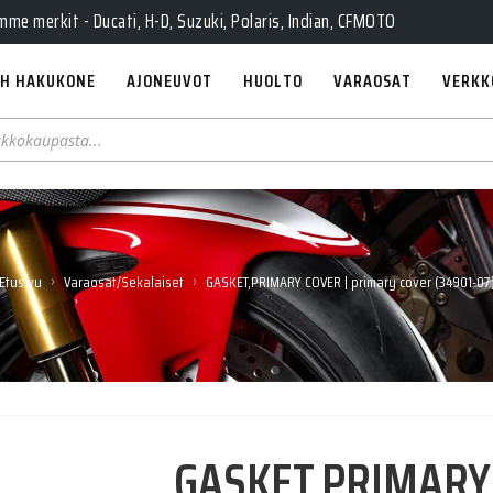
e merkit - Ducati, H-D, Suzuki, Polaris, Indian, CFMOTO
H HAKUKONE
AJONEUVOT
HUOLTO
VARAOSAT
VERKK
›
›
Etusivu
Varaosat/Sekalaiset
GASKET,PRIMARY COVER | primary cover (34901-07
GASKET,PRIMARY 