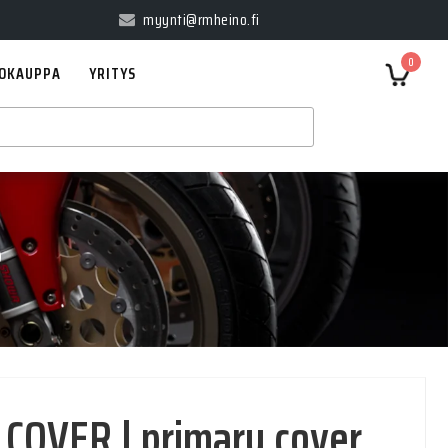
myynti@rmheino.fi
0
OKAUPPA
YRITYS
)
COVER | primary cover