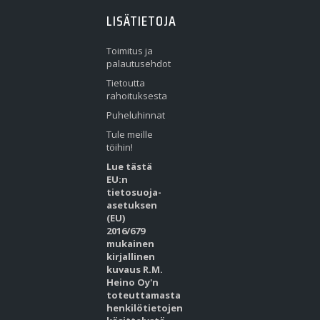
LISÄTIETOJA
Toimitus ja
palautusehdot
Tietoutta
rahoituksesta
Puheluhinnat
Tule meille
töihin!
Lue tästä
EU:n
tietosuoja-
asetuksen
(EU)
2016/679
mukainen
kirjallinen
kuvaus R.M.
Heino Oy'n
toteuttamasta
henkilötietojen