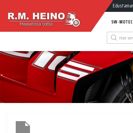
Edustamamm
SW-MOTEC
Products
search