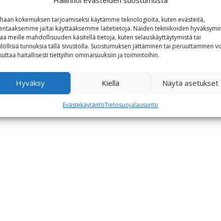
haan kokemuksen tarjoamiseksi käytämme teknologioita, kuten evästeitä,
lentaaksemme ja/tai käyttääksemme laitetietoja. Näiden tekniikoiden hyväksymi
aa meille mahdollisuuden käsitellä tietoja, kuten selauskäyttäytymistä tai
ilöllisiä tunnuksia tällä sivustolla. Suostumuksen jättäminen tai peruuttaminen vo
kuttaa haitallisesti tiettyihin ominaisuuksiin ja toimintoihin.
Hyväksy
Kiellä
Näytä asetukset
Evästekäytäntö
Tietosuojalausunto