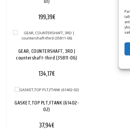
01)
Par
199,39
€
tal
ant
yks
vai
GEAR, COUNTERSHAFT, 3RD |
countershaft-third (35811-06)
134,17
€
GASKET,TOP PLT,FTANK (61402-
02)
37,94
€