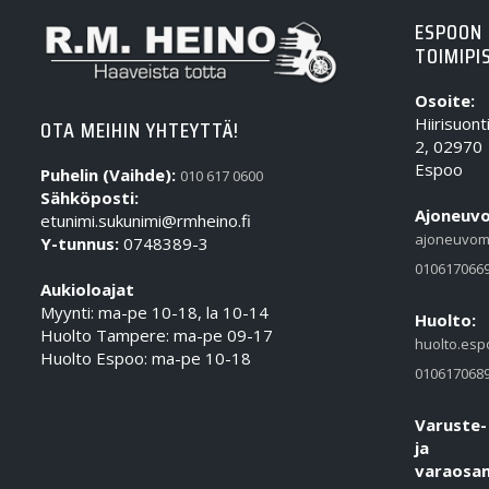
ESPOON
TOIMIPI
Osoite:
Hiirisuont
OTA MEIHIN YHTEYTTÄ!
2, 02970
Espoo
Puhelin (Vaihde):
010 617 0600
Sähköposti:
Ajoneuvo
etunimi.sukunimi@rmheino.fi
ajoneuvom
Y-tunnus:
0748389-3
010617066
Aukioloajat
Myynti: ma-pe 10-18, la 10-14
Huolto:
Huolto Tampere: ma-pe 09-17
huolto.esp
Huolto Espoo: ma-pe 10-18
010617068
Varuste-
ja
varaosam