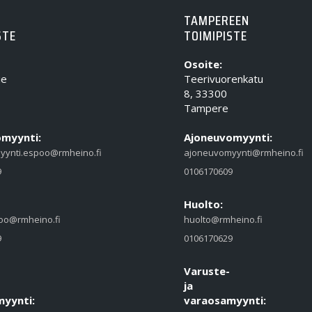
TAMPEREEN
STE
TOIMIPISTE
Osoite:
ie
Teerivuorenkatu
8, 33300
Tampere
myynti:
Ajoneuvomyynti:
yynti.espoo@rmheino.fi
ajoneuvomyynti@rmheino.fi
9
0106170609
Huolto:
oo@rmheino.fi
huolto@rmheino.fi
9
0106170629
Varuste-
ja
yynti:
varaosamyynti: