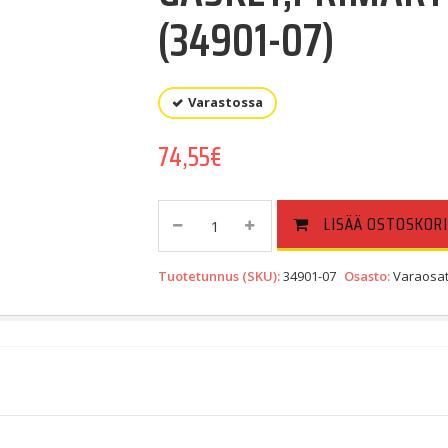
(34901-07)
Varastossa
74,55
€
GASKET,PRIMARY
LISÄÄ OSTOSKORI
COVER
|
Tuotetunnus (SKU):
34901-07
Osasto:
Varaosat
Primary
Cover
(34901-
07)
Quantity