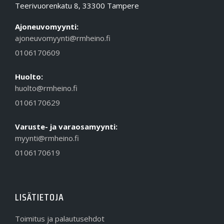
Teerivuorenkatu 8, 33300 Tampere
Ajoneuvomyynti:
ajoneuvomyynti@rmheino.fi
0106170609
Huolto:
huolto@rmheino.fi
0106170629
Varuste- ja varaosamyynti:
myynti@rmheino.fi
0106170619
LISÄTIETOJA
Toimitus ja palautusehdot