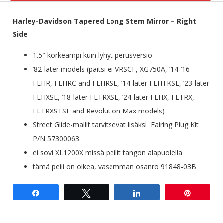
Harley-Davidson Tapered Long Stem Mirror – Right
Side
1.5″ korkeampi kuin lyhyt perusversio
’82-later models (paitsi ei VRSCF, XG750A, ’14-’16
FLHR, FLHRC and FLHRSE, ’14-later FLHTKSE, ’23-later
FLHXSE, ’18-later FLTRXSE, ’24-later FLHX, FLTRX,
FLTRXSTSE and Revolution Max models)
Street Glide-mallit tarvitsevat lisäksi Fairing Plug Kit
P/N 57300063.
ei sovi XL1200X missä peilit tangon alapuolella
tämä peili on oikea, vasemman osanro 91848-03B
Share
Tweet
Share
Pin