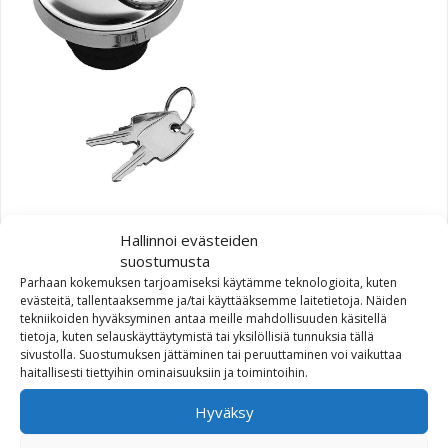
Harley-Davidson Bar &
Hallinnoi evästeiden
Shield Self-Locking Fuel
suostumusta
Cap
Parhaan kokemuksen tarjoamiseksi käytämme teknologioita, kuten
evästeitä, tallentaaksemme ja/tai käyttääksemme laitetietoja. Näiden
tekniikoiden hyväksyminen antaa meille mahdollisuuden käsitellä
97,64
€
tietoja, kuten selauskäyttäytymistä tai yksilöllisiä tunnuksia tällä
sivustolla. Suostumuksen jättäminen tai peruuttaminen voi vaikuttaa
haitallisesti tiettyihin ominaisuuksiin ja toimintoihin.
Hyväksy