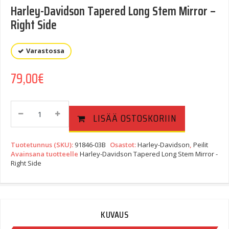
Harley-Davidson Tapered Long Stem Mirror –
Right Side
Varastossa
79,00
€
Harley-
LISÄÄ OSTOSKORIIN
Davidson
Tapered
Long
Tuotetunnus (SKU):
91846-03B
Osastot:
Harley-Davidson
,
Peilit
Stem
Avainsana tuotteelle
Harley-Davidson Tapered Long Stem Mirror -
Right Side
Mirror
-
Right
Side
Quantity
KUVAUS