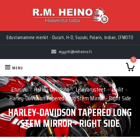
Edustamamme merkit - Ducati, H-D, Suzuki, Polaris, Indian, CFMOTO
myynti@rmheino.fi
0
MENU
Etusivu
Harley-Davidson
Lisävarusteet
Peilit
›
›
›
›
Harley-Davidson Tapered Long Stem Mirror – Right Side
HARLEY-DAVIDSON TAPERED LONG
STEM MIRROR - RIGHT SIDE