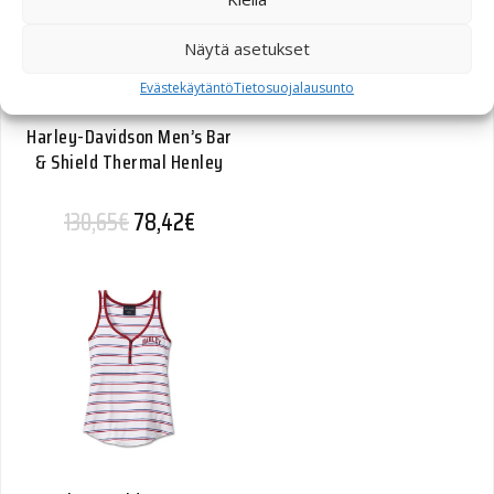
Näytä asetukset
Evästekäytäntö
Tietosuojalausunto
Harley-Davidson Men’s Bar
& Shield Thermal Henley
Alkuperäinen hinta oli: 130,65€.
Nykyinen hinta on: 78,42€.
130,65
€
78,42
€