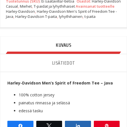
Tuotetunnus (SKU):
Ei saatavilla/-tietoa
Osastot:
Harley-Davidson
Spirit
Casual
,
Miehet
,
T-paidat ja lyhythihaiset
Avainsanat tuotteelle
Of
Harley-Davidson
,
Harley-Davidson Men's Spirit of Freedom Tee -
Freedom
Java
,
Harley-Davidson T-paita
,
lyhythihainen
,
t-paita
Tee
-
Java
Quantity
KUVAUS
LISÄTIEDOT
Harley-Davidson Men’s Spirit of Freedom Tee – Java
100% cotton jersey
painatus rinnassa ja selässä
edessä tasku
Share
Tweet
Share
Pin