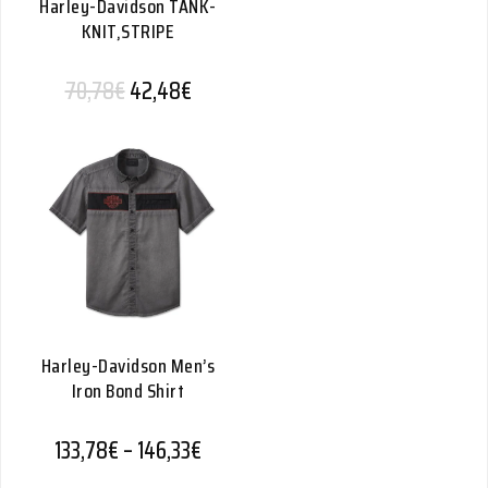
Harley-Davidson TANK-
KNIT,STRIPE
Alkuperäinen hinta oli: 70,78€.
Nykyinen hinta on: 42,48€.
70,78
€
42,48
€
Harley-Davidson Men’s
Iron Bond Shirt
Hintaluokka: 133,78€ - 146,33€
133,78
€
–
146,33
€