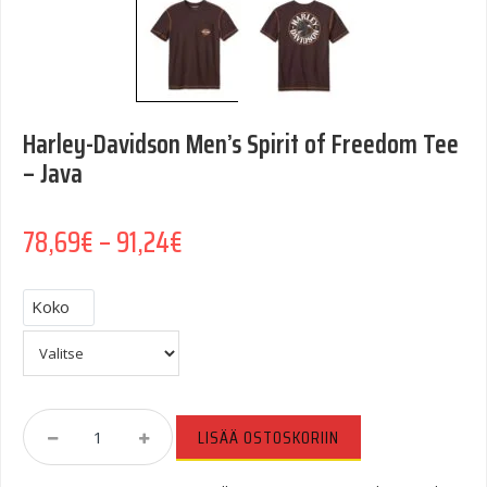
Harley-Davidson Men’s Spirit of Freedom Tee
– Java
Hintaluokka: 78,69€ - 91,24€
78,69
€
–
91,24
€
Koko
Harley-
LISÄÄ OSTOSKORIIN
Davidson
Men's