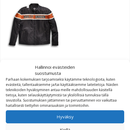
Harley-Davidson Men’s
Hallinnoi evästeiden
Generations Jacket
suostumusta
Parhaan kokemuksen tarjoamiseksi käytämme teknologioita, kuten
Hintaluokka: 173,06€ - 204,57€
173,06
€
–
204,57
€
evästeitä, tallentaaksemme ja/tai käyttääksemme laitetietoja. Näiden
tekniikoiden hyväksyminen antaa meille mahdollisuuden käsitellä
tietoja, kuten selauskäyttäytymistä tai yksilöllisiä tunnuksia tällä
sivustolla. Suostumuksen jättäminen tai peruuttaminen voi vaikuttaa
haitallisesti tiettyihin ominaisuuksiin ja toimintoihin.
Hyväksy
Kiellä