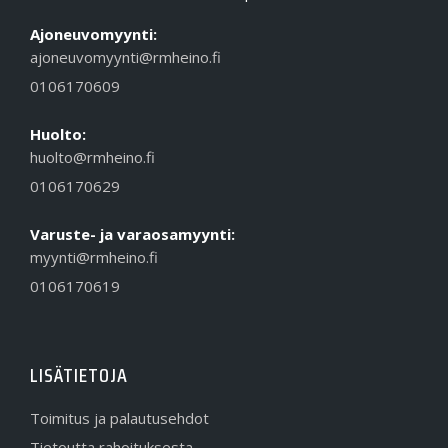
Ajoneuvomyynti:
ajoneuvomyynti@rmheino.fi
0106170609
Huolto:
huolto@rmheino.fi
0106170629
Varuste- ja varaosamyynti:
myynti@rmheino.fi
0106170619
LISÄTIETOJA
Toimitus ja palautusehdot
Tietoutta rahoituksesta