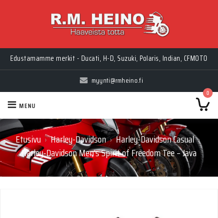
Edustamamme merkit - Ducati, H-D, Suzuki, Polaris, Indian, CFMOTO
myynti@rmheino.fi
0
MENU
Etusivu
Harley-Davidson
Harley-Davidson Casual
›
›
›
Harley-Davidson Men’s Spirit of Freedom Tee – Java