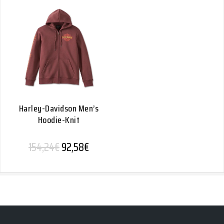
Harley-Davidson Men’s
Hoodie-Knit
Alkuperäinen hinta oli: 154,24€.
Nykyinen hinta on: 92,58€.
154,24
€
92,58
€