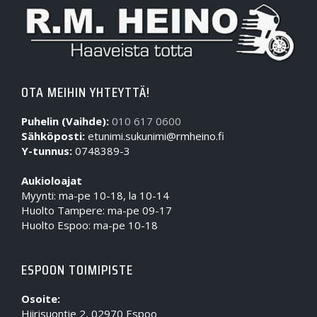
OTA MEIHIN YHTEYTTÄ!
Puhelin (Vaihde):
010 617 0600
Sähköposti:
etunimi.sukunimi@rmheino.fi
Y-tunnus:
0748389-3
Aukioloajat
Myynti: ma-pe 10-18, la 10-14
Huolto Tampere: ma-pe 09-17
Huolto Espoo: ma-pe 10-18
ESPOON TOIMIPISTE
Osoite:
Hiirisuontie 2, 02970 Espoo