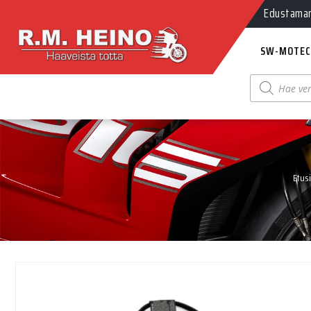
Myynti Ma-
Edustamamm
SW-MOTEC
Products
search
Etus