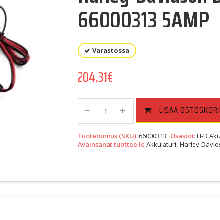
66000313 5AMP
Varastossa
204,31
€
Harley-
LISÄÄ OSTOSKORI
Davidson
Dual-
Tuotetunnus (SKU):
66000313
Osastot:
H-D Akut
Mode
Avainsanat tuotteelle
Akkulaturi
,
Harley-David
Akkulaturi
66000313
5AMP
Quantity