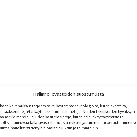
Hallinnoi evästeiden suostumusta
haan kokemuksen tarjoamiseksi käytämme teknologioita, kuten evästeitä,
lentaaksemme ja/tai käyttääksemme laitetietoja. Näiden tekniikoiden hyväksymi
aa meille mahdollisuuden käsitellä tietoja, kuten selauskäyttäytymistä tai
ilöllisiä tunnuksia tällä sivustolla. Suostumuksen jättäminen tai peruuttaminen vo
kuttaa haitallisesti tiettyihin ominaisuuksiin ja toimintoihin.