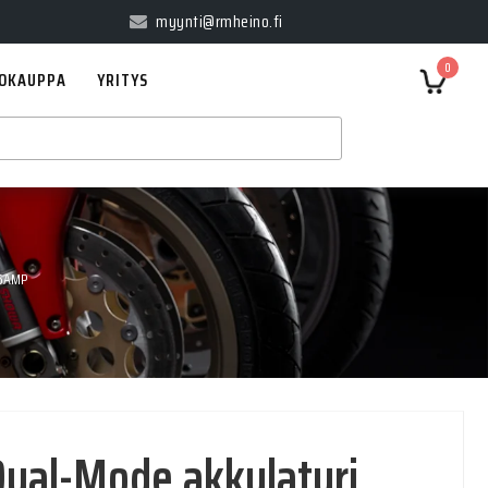
myynti@rmheino.fi
0
OKAUPPA
YRITYS
 5AMP
Dual-Mode akkulaturi