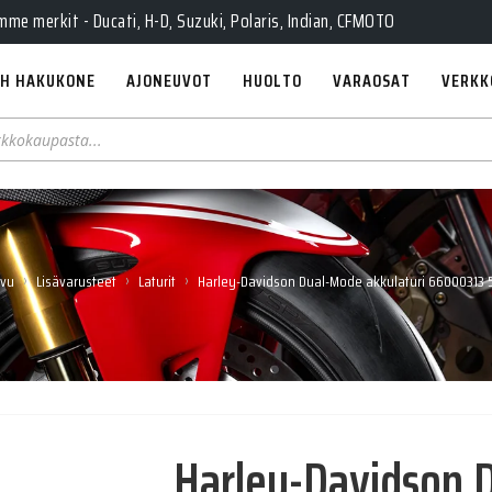
Pe 10-18, La 10-14, Huolto Ma-Pe 9-17
e merkit - Ducati, H-D, Suzuki, Polaris, Indian, CFMOTO
H HAKUKONE
AJONEUVOT
HUOLTO
VARAOSAT
VERKK
›
›
›
ivu
Lisävarusteet
Laturit
Harley-Davidson Dual-Mode akkulaturi 66000313
Harley-Davidson 