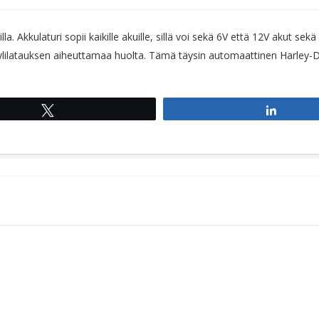
 Akkulaturi sopii kaikille akuille, sillä voi sekä 6V että 12V akut sekä 
ylilatauksen aiheuttamaa huolta. Tämä täysin automaattinen Harley-Da
Tweet
Share