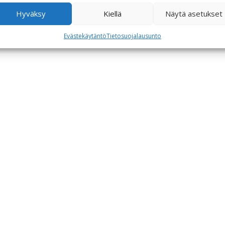
Hyväksy
Kiellä
Näytä asetukset
Evästekäytäntö
Tietosuojalausunto