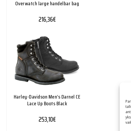
Overwatch large handelbar bag
216,36
€
Harley-Davidson Men’s Darnel CE
Par
Lace Up Boots Black
tal
ant
253,10
€
yks
vai