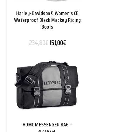
Harley-Davidson® Women’s CE
Waterproof Black Mackey Riding
Boots
Alkuperäinen hinta oli: 234,80€.
Nykyinen hinta on: 151,00€.
234,80
€
151,00
€
HDMC MESSENGER BAG –
BLACK/SIL