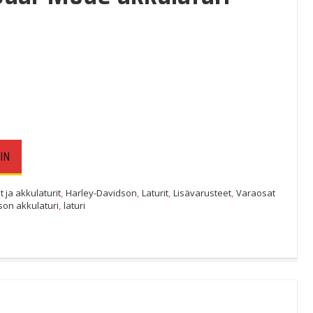
IN
 ja akkulaturit
,
Harley-Davidson
,
Laturit
,
Lisävarusteet
,
Varaosat
son akkulaturi
,
laturi