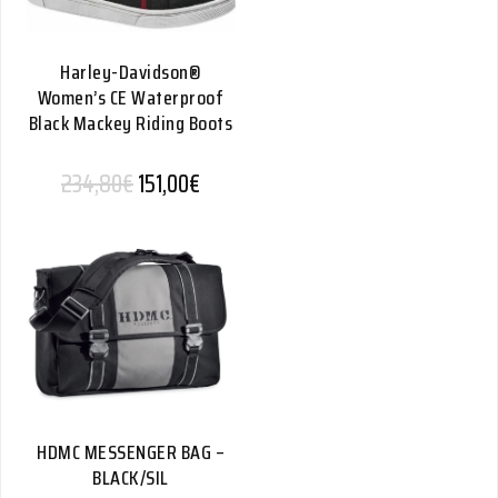
Harley-Davidson®
Women’s CE Waterproof
Black Mackey Riding Boots
Alkuperäinen hinta oli: 234,80€.
Nykyinen hinta on: 151,00€.
234,80
€
151,00
€
HDMC MESSENGER BAG –
BLACK/SIL