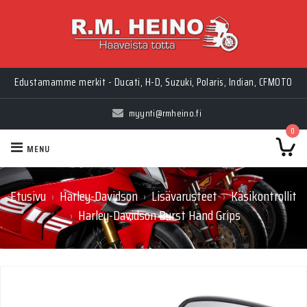
Edustamamme merkit - Ducati, H-D, Suzuki, Polaris, Indian, CFMOTO
myynti@rmheino.fi
0
MENU
Etusivu
Harley-Davidson
Lisävarusteet
Käsikontrollit
›
›
›
Harley-Davidson Burst Hand Grips
›