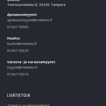
Teerivuorenkatu 8, 33300 Tampere
Ajoneuvomyynti:
ajoneuvomyynti@rmheino.fi
0106170609
Huolto:
huolto@rmheino.fi
0106170629
Varuste- ja varaosamyynti:
myynti@rmheino.fi
0106170619
LISÄTIETOJA
Toimitus ja palautusehdot