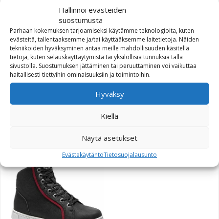
Hallinnoi evästeiden
suostumusta
Parhaan kokemuksen tarjoamiseksi käytämme teknologioita, kuten
evästeitä, tallentaaksemme ja/tai käyttääksemme laitetietoja. Näiden
tekniikoiden hyväksyminen antaa meille mahdollisuuden käsitellä
tietoja, kuten selauskäyttäytymistä tai yksilöllisiä tunnuksia tällä
sivustolla. Suostumuksen jättäminen tai peruuttaminen voi vaikuttaa
haitallisesti tiettyihin ominaisuuksiin ja toimintoihin.
Hyväksy
Harley-Davidson Men’s
Hooded Stripe Jacket
Kiellä
Alkuperäinen hinta oli: 240,93€.
Nykyinen hinta on: 146,34€.
240,93
€
146,34
€
Näytä asetukset
Evästekäytäntö
Tietosuojalausunto