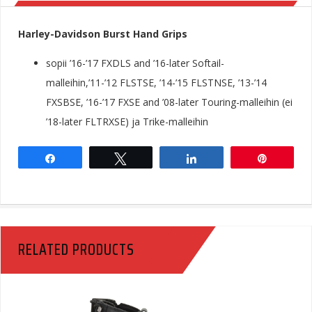
Harley-Davidson Burst Hand Grips
sopii ’16-’17 FXDLS and ’16-later Softail-
malleihin,’11-’12 FLSTSE, ’14-’15 FLSTNSE, ’13-’14
FXSBSE, ’16-’17 FXSE and ’08-later Touring-malleihin (ei
’18-later FLTRXSE) ja Trike-malleihin
Share
Tweet
Share
Pin
RELATED PRODUCTS