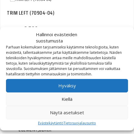
TRIM LEFT (70904-04)
8,56
€
Hallinnoi evästeiden
suostumusta
Parhaan kokemuksen tarjoamiseksi käytämme teknologioita, kuten
evästeitä, tallentaaksemme ja/tai käyttääksemme laitetietoja. Näiden
tekniikoiden hyväksyminen antaa meille mahdollisuuden käsitellä
Ducati Corse City C2
tietoja, kuten selauskäyttäytymistä tai yksilöllisiä tunnuksia tällä
sivustolla. Suostumuksen jättäminen tai peruuttaminen voi vaikuttaa
ajokengät
haitallisesti tiettyihin ominaisuuksiin ja toimintoihin.
Hintaluokka: 181,93€ - 184,13€
181,93
€
–
184,13
€
Hyväksy
Kiellä
Näytä asetukset
KIT,BRTHR,EXTREME
Evästekäytäntö
Tietosuojalausunto
ELEMENT,BLACK