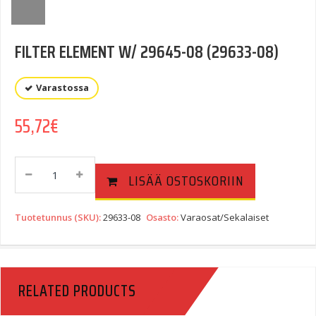
FILTER ELEMENT W/ 29645-08 (29633-08)
Varastossa
55,72
€
FILTER
LISÄÄ OSTOSKORIIN
ELEMENT
W/
29645-
Tuotetunnus (SKU):
29633-08
Osasto:
Varaosat/Sekalaiset
08
(29633-
08)
Quantity
RELATED PRODUCTS