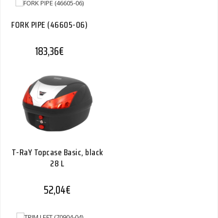
FORK PIPE (46605-06)
183,36
€
T-RaY Topcase Basic, black
28 L
52,04
€