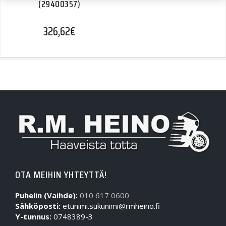
(29400357)
326,62
€
OTA MEIHIN YHTEYTTÄ!
Puhelin (Vaihde):
010 617 0600
Sähköposti:
etunimi.sukunimi@rmheino.fi
Y-tunnus:
0748389-3