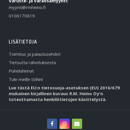
Varuste- ja varaosamyynti:
myynti@rmheino.fi
0106170619
LISÄTIETOJA
Toimitus ja palautusehdot
Tietoutta rahoituksesta
Puheluhinnat
Tule meille töihin!
Lue tästä EU:n tietosuoja-asetuksen (EU) 2016/679
mukainen kirjallinen kuvaus R.M. Heino Oy'n
toteuttamasta henkilötietojen käsittelystä.