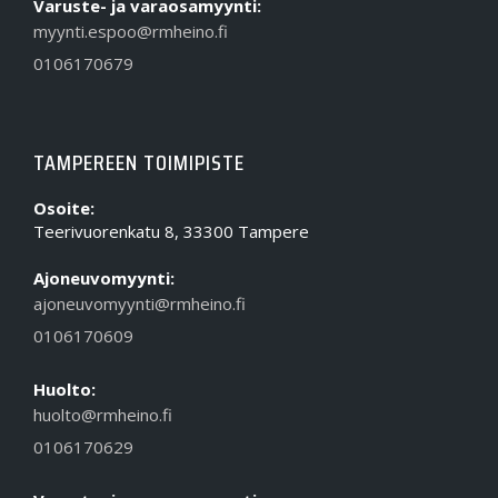
Varuste- ja varaosamyynti:
myynti.espoo@rmheino.fi
0106170679
TAMPEREEN TOIMIPISTE
Osoite:
Teerivuorenkatu 8, 33300 Tampere
Ajoneuvomyynti:
ajoneuvomyynti@rmheino.fi
0106170609
Huolto:
huolto@rmheino.fi
0106170629