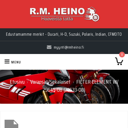
Edustamamme merkit - Ducati, H-D, Suzuki, Polaris, Indian, CFMOTO
myynti@rmheino.fi
0
MENU
Etusivu
Varaosat/Sekalaiset
FILTER ELEMENT W/
›
›
29645-08 (29633-08)