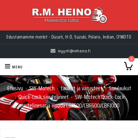
Edustamamme merkit - Ducati, H-D, Suzuki, Polaris, Indian, CFMOTO
myynti@rmheino.fi
0
MENU
Etusivu
SW-Motech
Laukut ja varusteet
Sivulaukut
›
›
›
Quick-Lock sivutelineet
SW-Motech Quick-Lock
›
›
sivutelinesarja Honda CBF500/CBF600/CBF1000