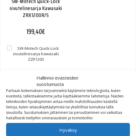
SW-Motech Quick-Lock
sivutelinesarja Kawasaki
ZRX1200R/S
199,40
€
SW-Motech Quick-Lock
Hallinnoi evästeiden
sivutelinesarja Kawasaki
suostumusta
ZZR1200
Parhaan kokemuksen tarjoamiseksi käytämme teknologioita, kuten
evästeitä, tallentaaksemme ja/tai käyttääksemme laitetietoja. Näiden
199,40
€
tekniikoiden hyväksyminen antaa meille mahdollisuuden käsitellä
tietoja, kuten selauskäyttäytymistä tai yksilöllisiä tunnuksia tällä
sivustolla. Suostumuksen jättäminen tai peruuttaminen voi vaikuttaa
haitallisesti tiettyihin ominaisuuksiin ja toimintoihin.
Hyväksy