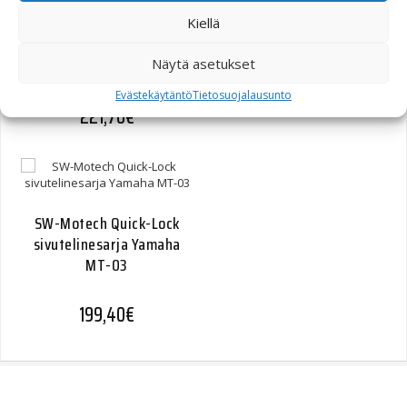
SW-Motech Quick-Lock
Kiellä
sivutelinesarja Suzuki
Näytä asetukset
SV650 04-07
Evästekäytäntö
Tietosuojalausunto
221,70
€
SW-Motech Quick-Lock
sivutelinesarja Yamaha
MT-03
199,40
€