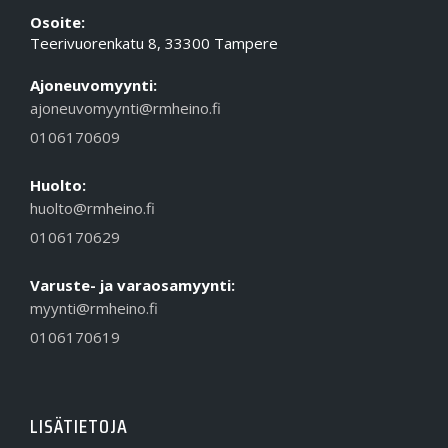
Osoite:
Teerivuorenkatu 8, 33300 Tampere
Ajoneuvomyynti:
ajoneuvomyynti@rmheino.fi
0106170609
Huolto:
huolto@rmheino.fi
0106170629
Varuste- ja varaosamyynti:
myynti@rmheino.fi
0106170619
LISÄTIETOJA