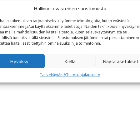
Hallinnoi evästeiden suostumusta
haan kokemuksen tarjoamiseksi käytämme teknologioita, kuten evästeitä,
lentaaksemme ja/tai käyttääksemme laitetietoja. Näiden tekniikoiden hyväksymi
aa meille mahdollisuuden käsitellä tietoja, kuten selauskäyttäytymistä tai
ilöllisiä tunnuksia tällä sivustolla. Suostumuksen jättäminen tai peruuttaminen vo
kuttaa haitallisesti tiettyihin ominaisuuksiin ja toimintoihin.
Hyväksy
Kiellä
Näytä asetukset
Evästekäytäntö
Tietosuojalausunto