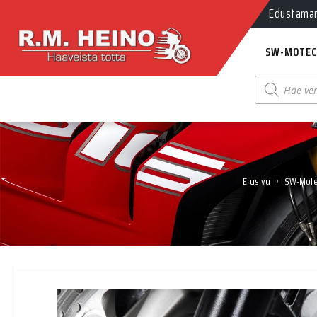
Edustamamm
SW-MOTEC
Products
search
›
Etusivu
SW-Mot