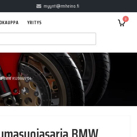
myynti@rmheino.fi
0
OKAUPPA
YRITYS
ja BMW R1200GS 04-
tumasuojasarja BMW