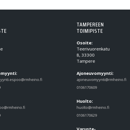
TAMPEREEN
STE
TOIMIPISTE
Osoite:
ie
Teerivuorenkatu
8, 33300
Tampere
myynti:
Ajoneuvomyynti:
yynti.espoo@rmheino.fi
ajoneuvomyynti@rmheino.fi
9
0106170609
Huolto:
oo@rmheino.fi
huolto@rmheino.fi
9
0106170629
Varuste-