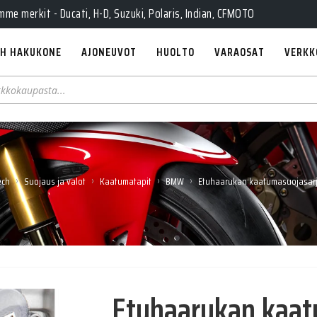
e merkit - Ducati, H-D, Suzuki, Polaris, Indian, CFMOTO
H HAKUKONE
AJONEUVOT
HUOLTO
VARAOSAT
VERKK
›
›
›
›
ech
Suojaus ja valot
Kaatumatapit
BMW
Etuhaarukan kaatumasuojasar
Etuhaarukan kaa