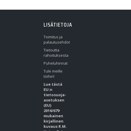
LISÄTIETOJA
Toimitus ja
palautusehdot
Tietoutta
rahoituksesta
Puheluhinnat
Tule meille
töihin!
Lue tästä
EU:n
tietosuoja-
asetuksen
(EU)
2016/679
mukainen
kirjallinen
kuvaus R.M.