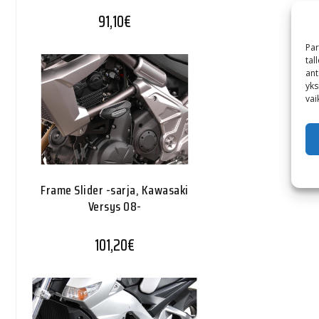
91,10
€
Par
tal
ant
yks
vai
Frame Slider -sarja, Kawasaki
Versys 08-
101,20
€