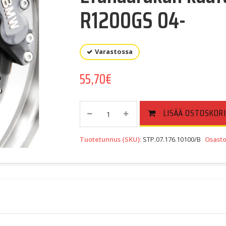
R1200GS 04-
Varastossa
55,70
€
Etuhaarukan
LISÄÄ OSTOSKORI
Kaatumasuojasarja
BMW
Tuotetunnus (SKU):
STP.07.176.10100/B
Osasto
R1200GS
04-
Quantity