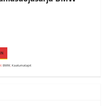
IN
t:
BMW
,
Kaatumatapit