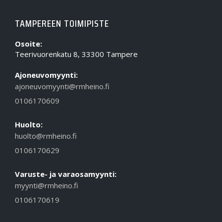
TAMPEREEN TOIMIPISTE
Osoite:
Teerivuorenkatu 8, 33300 Tampere
Ajoneuvomyynti:
ajoneuvomyynti@rmheino.fi
0106170609
Huolto:
huolto@rmheino.fi
0106170629
Varuste- ja varaosamyynti:
myynti@rmheino.fi
0106170619