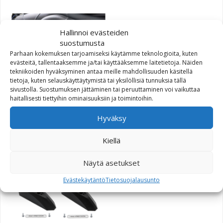
Hallinnoi evästeiden
suostumusta
Parhaan kokemuksen tarjoamiseksi käytämme teknologioita, kuten
evästeitä, tallentaaksemme ja/tai käyttääksemme laitetietoja. Näiden
tekniikoiden hyväksyminen antaa meille mahdollisuuden käsitellä
tietoja, kuten selauskäyttäytymistä tai yksilöllisiä tunnuksia tällä
sivustolla. Suostumuksen jättäminen tai peruuttaminen voi vaikuttaa
Frame Slider -sarja,
haitallisesti tiettyihin ominaisuuksiin ja toimintoihin.
Triumph Speed Triple
1050i 08-
Hyväksy
Kiellä
111,40
€
Näytä asetukset
Evästekäytäntö
Tietosuojalausunto