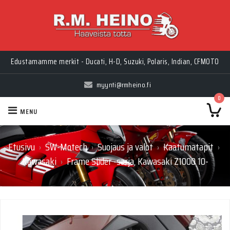
Edustamamme merkit - Ducati, H-D, Suzuki, Polaris, Indian, CFMOTO
myynti@rmheino.fi
0
MENU
Etusivu
SW-Motech
Suojaus ja valot
Kaatumatapit
›
›
›
›
Kawasaki
Frame Slider -sarja, Kawasaki Z1000 10-
›