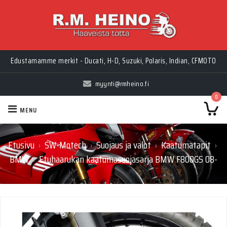
Edustamamme merkit - Ducati, H-D, Suzuki, Polaris, Indian, CFMOTO
myynti@rmheino.fi
0
MENU
Etusivu
SW-Motech
Suojaus ja valot
Kaatumatapit
›
›
›
›
BMW
Etuhaarukan kaatumasuojasarja BMW F800GS 08-
›