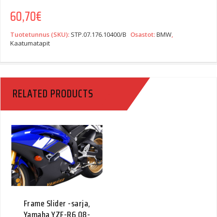
60,70
€
Tuotetunnus (SKU):
STP.07.176.10400/B
Osastot:
BMW
,
Kaatumatapit
RELATED PRODUCTS
Frame Slider -sarja,
Yamaha YZF-R6 08-