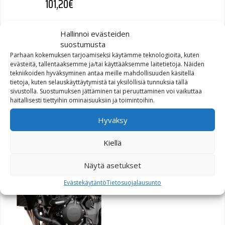
101,20
€
Hallinnoi evästeiden
suostumusta
Parhaan kokemuksen tarjoamiseksi käytämme teknologioita, kuten
evästeitä, tallentaaksemme ja/tai käyttääksemme laitetietoja. Näiden
tekniikoiden hyväksyminen antaa meille mahdollisuuden käsitellä
tietoja, kuten selauskäyttäytymistä tai yksilöllisiä tunnuksia tällä
sivustolla. Suostumuksen jättäminen tai peruuttaminen voi vaikuttaa
haitallisesti tiettyihin ominaisuuksiin ja toimintoihin.
Frame Slider -sarja, Suzuki
GSR600
Hyväksy
Kiellä
91,10
€
Näytä asetukset
Evästekäytäntö
Tietosuojalausunto