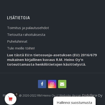
LISÄTIETOJA
Toimitus ja palautusehdot
Tietoutta rahoituksesta
Puheluhinnat
Tule meille töihin!
Lue tästä EU:n tietosuoja-asetuksen (EU) 2016/679
mukainen kirjallinen kuvaus R.M. Heino Oy'n
toteuttamasta henkilötietojen käsittelystä.
0
Endofera Oy
RMHeino.fi @ 2020-2022 RM Heino Oy // Website design
Hallinnoi suostumusta