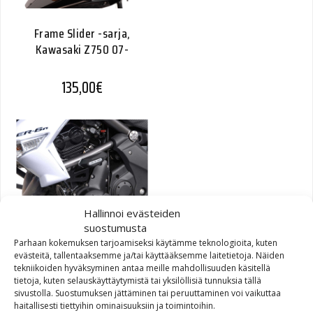
Frame Slider -sarja,
Kawasaki Z750 07-
135,00
€
Hallinnoi evästeiden
suostumusta
Frame Slider -sarja,
Parhaan kokemuksen tarjoamiseksi käytämme teknologioita, kuten
Kawasaki ER-6f/ER-6n 09-
evästeitä, tallentaaksemme ja/tai käyttääksemme laitetietoja. Näiden
tekniikoiden hyväksyminen antaa meille mahdollisuuden käsitellä
tietoja, kuten selauskäyttäytymistä tai yksilöllisiä tunnuksia tällä
126,60
€
sivustolla. Suostumuksen jättäminen tai peruuttaminen voi vaikuttaa
haitallisesti tiettyihin ominaisuuksiin ja toimintoihin.