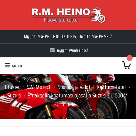
Myynti Ma-Pe 10-18, La 10-14, Huolto Ma-Pe 9-17
myynti@rmheino.fi
0
MENU
Etusivu
SW-Motech
Suojaus ja valot
Kaatumatapit
›
›
›
›
Suzuki
Etuakselin kaatumasuojasarja Suzuki DL1000 V-
›
Strom