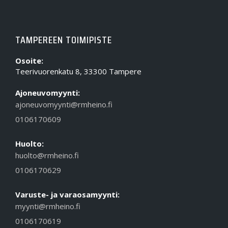
TAMPEREEN TOIMIPISTE
Osoite:
Teerivuorenkatu 8, 33300 Tampere
Ajoneuvomyynti:
ajoneuvomyynti@rmheino.fi
0106170609
Huolto:
huolto@rmheino.fi
0106170629
Varuste- ja varaosamyynti:
myynti@rmheino.fi
0106170619