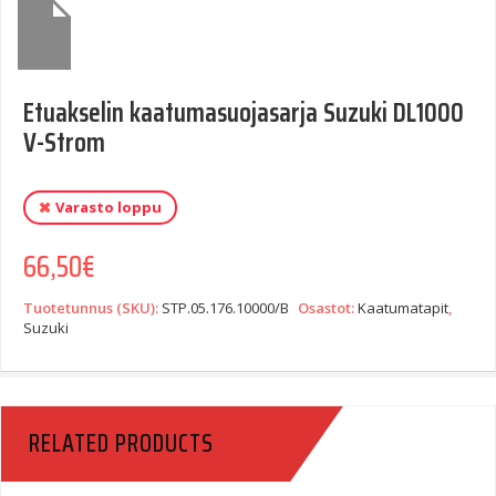
Etuakselin kaatumasuojasarja Suzuki DL1000
V-Strom
Varasto loppu
66,50
€
Tuotetunnus (SKU):
STP.05.176.10000/B
Osastot:
Kaatumatapit
,
Suzuki
RELATED PRODUCTS