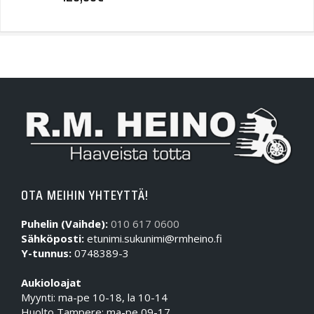
OTA MEIHIN YHTEYTTÄ!
Puhelin (Vaihde):
010 617 0600
Sähköposti:
etunimi.sukunimi@rmheino.fi
Y-tunnus:
0748389-3
Aukioloajat
Myynti: ma-pe 10-18, la 10-14
Huolto Tampere: ma-pe 09-17