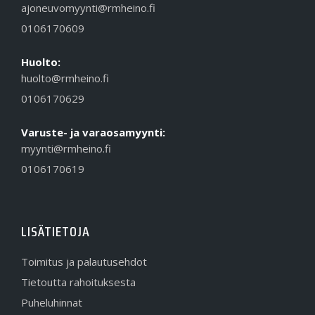
ajoneuvomyynti@rmheino.fi
0106170609
Huolto:
huolto@rmheino.fi
0106170629
Varuste- ja varaosamyynti:
myynti@rmheino.fi
0106170619
LISÄTIETOJA
Toimitus ja palautusehdot
Tietoutta rahoituksesta
Puheluhinnat