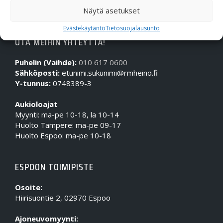
Näytä asetukset
Evästekäytäntö
Tietosuojalausunto
OTA MEIHIN YHTEYTTÄ!
Puhelin (Vaihde):
010 617 0600
Sähköposti:
etunimi.sukunimi@rmheino.fi
Y-tunnus:
0748389-3
Aukioloajat
Myynti: ma-pe 10-18, la 10-14
Huolto Tampere: ma-pe 09-17
Huolto Espoo: ma-pe 10-18
ESPOON TOIMIPISTE
Osoite:
Hiirisuontie 2, 02970 Espoo
Ajoneuvomyynti: