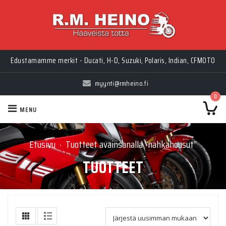
Edustamamme merkit - Ducati, H-D, Suzuki, Polaris, Indian, CFMOTO
myynti@rmheino.fi
0
MENU
Etusivu
Tuotteet avainsanalla “nahkahousut”
›
TUOTTEET