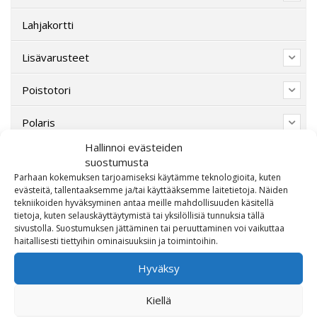
Lahjakortti
Lisävarusteet
Poistotori
Polaris
Hallinnoi evästeiden
Suzuki
suostumusta
Parhaan kokemuksen tarjoamiseksi käytämme teknologioita, kuten
SW-Motech
evästeitä, tallentaaksemme ja/tai käyttääksemme laitetietoja. Näiden
tekniikoiden hyväksyminen antaa meille mahdollisuuden käsitellä
tietoja, kuten selauskäyttäytymistä tai yksilöllisiä tunnuksia tällä
Varaosat/Sekalaiset
sivustolla. Suostumuksen jättäminen tai peruuttaminen voi vaikuttaa
haitallisesti tiettyihin ominaisuuksiin ja toimintoihin.
Hyväksy
Kiellä