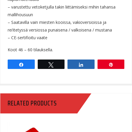
– varustettu vetoketjulla takin liittämiseksi mihin tahansa
mallihousuun
– Saatavilla vain miesten kooissa, vakioversioissa ja
rei’itetyssä versiossa punaisena / valkoisena / mustana
– CE-sertifioitu vaate
Koot 46 – 60 tilauksella.
Share
Tweet
Share
Pin
RELATED PRODUCTS