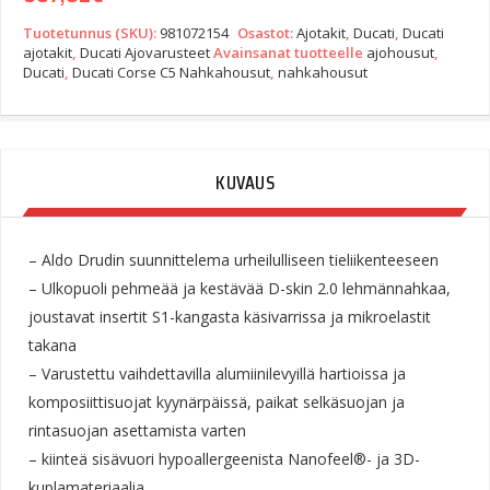
Tuotetunnus (SKU):
981072154
Osastot:
Ajotakit
,
Ducati
,
Ducati
ajotakit
,
Ducati Ajovarusteet
Avainsanat tuotteelle
ajohousut
,
Ducati
,
Ducati Corse C5 Nahkahousut
,
nahkahousut
KUVAUS
– Aldo Drudin suunnittelema urheilulliseen tieliikenteeseen
– Ulkopuoli pehmeää ja kestävää D-skin 2.0 lehmännahkaa,
joustavat insertit S1-kangasta käsivarrissa ja mikroelastit
takana
– Varustettu vaihdettavilla alumiinilevyillä hartioissa ja
komposiittisuojat kyynärpäissä, paikat selkäsuojan ja
rintasuojan asettamista varten
– kiinteä sisävuori hypoallergeenista Nanofeel®- ja 3D-
kuplamateriaalia