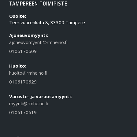
TAMPEREEN TOIMIPISTE
Osoite:
Teerivuorenkatu 8, 33300 Tampere
Ajoneuvomyynti:
ajoneuvomyynti@rmheino.fi
0106170609
Huolto:
huolto@rmheino.fi
0106170629
Varuste- ja varaosamyynti:
myynti@rmheino.fi
0106170619