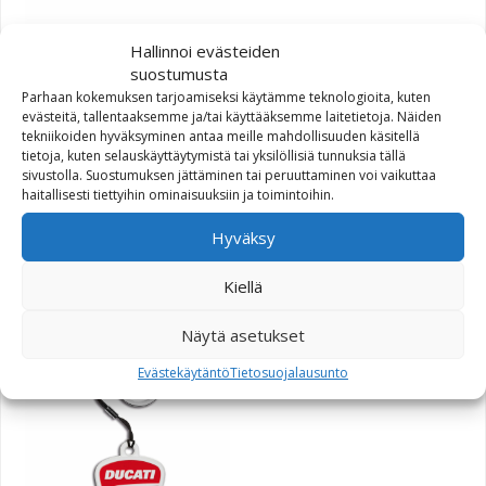
Hallinnoi evästeiden
suostumusta
Parhaan kokemuksen tarjoamiseksi käytämme teknologioita, kuten
evästeitä, tallentaaksemme ja/tai käyttääksemme laitetietoja. Näiden
tekniikoiden hyväksyminen antaa meille mahdollisuuden käsitellä
tietoja, kuten selauskäyttäytymistä tai yksilöllisiä tunnuksia tällä
sivustolla. Suostumuksen jättäminen tai peruuttaminen voi vaikuttaa
haitallisesti tiettyihin ominaisuuksiin ja toimintoihin.
Ducati Rider muki
Hyväksy
Kiellä
12,35
€
Näytä asetukset
Evästekäytäntö
Tietosuojalausunto