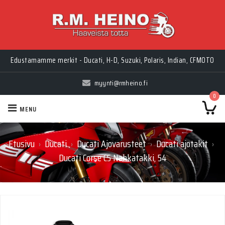
Myynti Ma-Pe 10-18, La 10-14, Huolto Ma-Pe 9-17
Edustamamme merkit - Ducati, H-D, Suzuki, Polaris, Indian, CFMOTO
myynti@rmheino.fi
0
MENU
Etusivu
Ducati
Ducati Ajovarusteet
Ducati ajotakit
›
›
›
›
Ducati Corse C5 Nahkatakki, 54