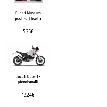
Ducati Museum
postikorttisetti
5,35
€
Ducati DesertX
pienoismalli
12,24
€