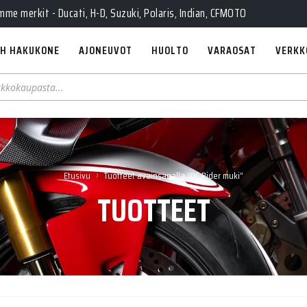
e merkit - Ducati, H-D, Suzuki, Polaris, Indian, CFMOTO
H HAKUKONE
AJONEUVOT
HUOLTO
VARAOSAT
VERKK
›
Etusivu
Tuotteet avainsanalla “DC Rider muki”
TUOTTEET