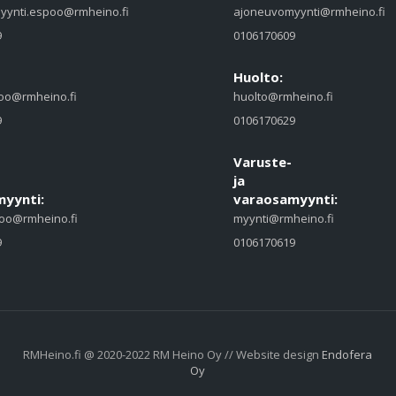
yynti.espoo@rmheino.fi
ajoneuvomyynti@rmheino.fi
9
0106170609
Huolto:
oo@rmheino.fi
huolto@rmheino.fi
9
0106170629
Varuste-
ja
yynti:
varaosamyynti:
oo@rmheino.fi
myynti@rmheino.fi
9
0106170619
RMHeino.fi @ 2020-2022 RM Heino Oy // Website design
Endofera
Oy