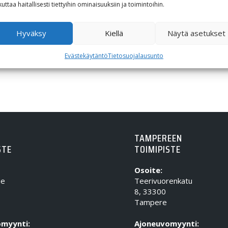
12,35
€
kuttaa haitallisesti tiettyihin ominaisuuksiin ja toimintoihin.
Hyväksy
Kiellä
Näytä asetukset
Evästekäytäntö
Tietosuojalausunto
TAMPEREEN
STE
TOIMIPISTE
Osoite:
ie
Teerivuorenkatu
8, 33300
Tampere
myynti:
Ajoneuvomyynti: