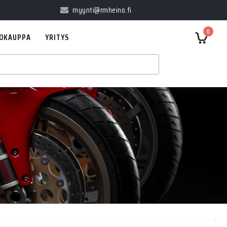
myynti@rmheino.fi
0
OKAUPPA
YRITYS