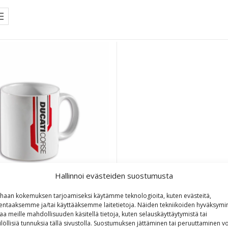
Hallinnoi evästeiden suostumusta
haan kokemuksen tarjoamiseksi käytämme teknologioita, kuten evästeitä,
lentaaksemme ja/tai käyttääksemme laitetietoja. Näiden tekniikoiden hyväksymi
DC Rider muki
aa meille mahdollisuuden käsitellä tietoja, kuten selauskäyttäytymistä tai
ilöllisiä tunnuksia tällä sivustolla. Suostumuksen jättäminen tai peruuttaminen vo