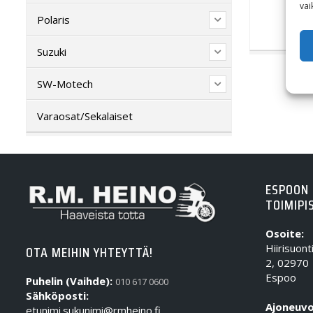
vai
Polaris
Suzuki
SW-Motech
Varaosat/Sekalaiset
ESPOON
TOIMIPI
Osoite:
Hiirisuont
OTA MEIHIN YHTEYTTÄ!
2, 02970
Espoo
Puhelin (Vaihde):
010 617 0600
Sähköposti:
Ajoneuvo
etunimi.sukunimi@rmheino.fi