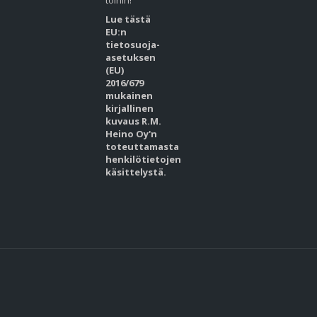
töihin!
Lue tästä
EU:n
tietosuoja-
asetuksen
(EU)
2016/679
mukainen
kirjallinen
kuvaus R.M.
Heino Oy'n
toteuttamasta
henkilötietojen
käsittelystä.