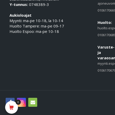
ajoneuvom
Y-tunnus:
0748389-3
010617066
Aukioloajat
Myynti: ma-pe 10-18, la 10-14
Huolto:
Huolto Tampere: ma-pe 09-17
huolto.esp
Huolto Espoo: ma-pe 10-18
010617068
Varuste-
ja
varaosam
myynti.esp
010617067
0