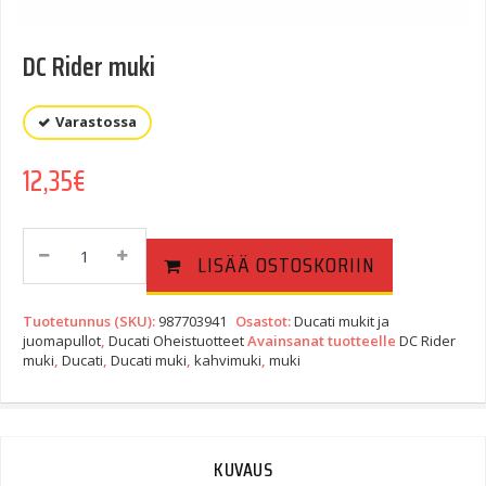
DC Rider muki
Varastossa
12,35
€
DC
LISÄÄ OSTOSKORIIN
Rider
Muki
Quantity
Tuotetunnus (SKU):
987703941
Osastot:
Ducati mukit ja
juomapullot
,
Ducati Oheistuotteet
Avainsanat tuotteelle
DC Rider
muki
,
Ducati
,
Ducati muki
,
kahvimuki
,
muki
KUVAUS