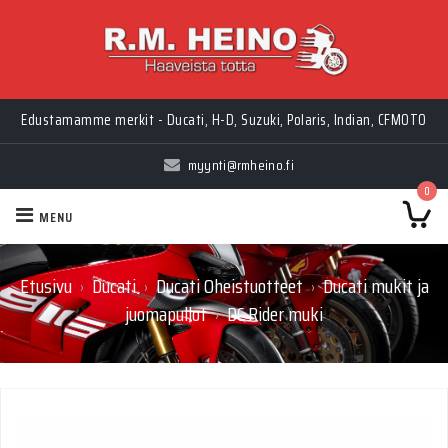
Edustamamme merkit - Ducati, H-D, Suzuki, Polaris, Indian, CFMOTO
myynti@rmheino.fi
0
MENU
Etusivu
Ducati
Ducati Oheistuotteet
Ducati mukit ja
›
›
›
juomapullot
DC Rider muki
›