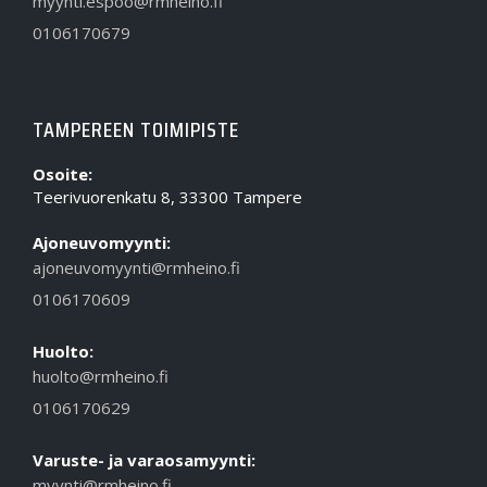
myynti.espoo@rmheino.fi
0106170679
TAMPEREEN TOIMIPISTE
Osoite:
Teerivuorenkatu 8, 33300 Tampere
Ajoneuvomyynti:
ajoneuvomyynti@rmheino.fi
0106170609
Huolto:
huolto@rmheino.fi
0106170629
Varuste- ja varaosamyynti:
myynti@rmheino.fi