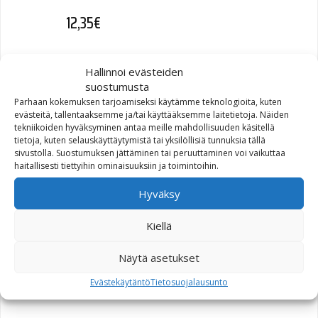
12,35
€
Hallinnoi evästeiden
suostumusta
Parhaan kokemuksen tarjoamiseksi käytämme teknologioita, kuten
evästeitä, tallentaaksemme ja/tai käyttääksemme laitetietoja. Näiden
tekniikoiden hyväksyminen antaa meille mahdollisuuden käsitellä
tietoja, kuten selauskäyttäytymistä tai yksilöllisiä tunnuksia tällä
sivustolla. Suostumuksen jättäminen tai peruuttaminen voi vaikuttaa
haitallisesti tiettyihin ominaisuuksiin ja toimintoihin.
Hyväksy
Ducati Corse Adrenaline
Kiellä
lippu
Näytä asetukset
19,54
€
Evästekäytäntö
Tietosuojalausunto