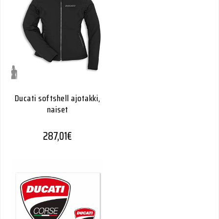
Ducati softshell ajotakki,
naiset
287,01
€