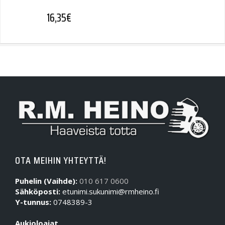
16,35
€
OTA MEIHIN YHTEYTTÄ!
Puhelin (Vaihde):
010 617 0600
Sähköposti:
etunimi.sukunimi@rmheino.fi
Y-tunnus:
0748389-3
Aukioloajat