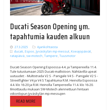
Ducati Season Opening ym.
tapahtumia kauden alkuun
27.3.2025
Ajankohtaista
ducati
,
Espoo
,
Jyväskylän mp-messut
,
Koeajopäivät
,
ratapäivä
,
sw-motech
,
Tampere
,
Tuusmotor
Ducati Season Opening Espoossa 4.4. ja Tampereella 11.4.
Tule tutustumaan 2025 Ducati-mallistoon. Nähtävillä upeat
uutuudet: - Multistrada V2 S - Panigale V4 S - Panigale V2 S -
Streetfighter V4 ja V4 S Tapahtuma R.M. Heinolla Espoossa
4.4. klo 16-20 ja R.M. Heinolla Tampereella 11.4. klo 16-20.
Ilmoittaudu mukaan SW-Motech alennettuun hintaan
viikonlopun Jyväskylän mp-messujen
READ MORE