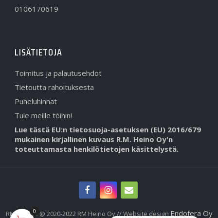
0106170619
LISÄTIETOJA
Toimitus ja palautusehdot
Tietoutta rahoituksesta
Puheluhinnat
Tule meille töihin!
Lue tästä EU:n tietosuoja-asetuksen (EU) 2016/679
mukainen kirjallinen kuvaus R.M. Heino Oy'n
toteuttamasta henkilötietojen käsittelystä.
0
Endofera Oy
RMHeino.fi @ 2020-2022 RM Heino Oy // Website design