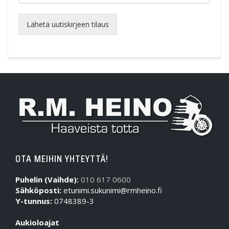
Lähetä uutiskirjeen tilaus
OTA MEIHIN YHTEYTTÄ!
Puhelin (Vaihde):
010 617 0600
Sähköposti:
etunimi.sukunimi@rmheino.fi
Y-tunnus:
0748389-3
Aukioloajat