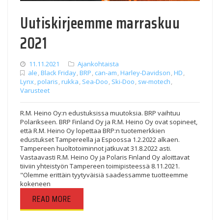
Uutiskirjeemme marraskuu
2021
11.11.2021
Ajankohtaista
ale
,
Black Friday
,
BRP
,
can-am
,
Harley-Davidson
,
HD
,
Lynx
,
polaris
,
rukka
,
Sea-Doo
,
Ski-Doo
,
sw-motech
,
Varusteet
R.M. Heino Oy:n edustuksissa muutoksia. BRP vaihtuu
Polarikseen. BRP Finland Oy ja R.M. Heino Oy ovat sopineet,
että R.M. Heino Oy lopettaa BRP:n tuotemerkkien
edustukset Tampereella ja Espoossa 1.2.2022 alkaen.
Tampereen huoltotoiminnot jatkuvat 31.8.2022 asti.
Vastaavasti R.M. Heino Oy ja Polaris Finland Oy aloittavat
tiiviin yhteistyön Tampereen toimipisteessä 8.11.2021.
"Olemme erittäin tyytyväisiä saadessamme tuotteemme
kokeneen
READ MORE