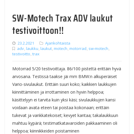
SW-Motech Trax ADV laukut
testivoittoon!!
23.2.2021
Ajankohtaista
adv
,
laukku
,
laukut
,
motech
,
motorrad
,
sw-motech
,
testivoitto
,
trax
Motorrad 5/20 testivoittaja. 86/100 pistettä erittäin hyvä
arvosana. Testissä taakse jäi mm BMW:n alkuperäiset
Vario-sivulaukut. Erittäin suuri koko; kaikkien laukkujen
kiinnittäminen ja irrottaminen on hyvin helppoa;
käsittelyyn ei tarvita kuin yksi käsi; sivulaukkujen kansi
voidaan avata eteen tai poistaa kokonaan; erittäin
tukevat ja vankkatekoiset; kevyet kantaa; takalaukkuun
mahtuu kypärä; testimatkatavaroiden pakkaaminen oli
helppoa; kiinnikkeiden poistaminen