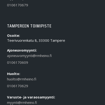
0106170679
TAMPEREEN TOIMIPISTE
Osoite:
Teerivuorenkatu 8, 33300 Tampere
Ajoneuvomyynti:
ajoneuvomyynti@rmheino.fi
0106170609
Huolto:
huolto@rmheino.fi
0106170629
Varuste- ja varaosamyynti:
myynti@rmheino.fi