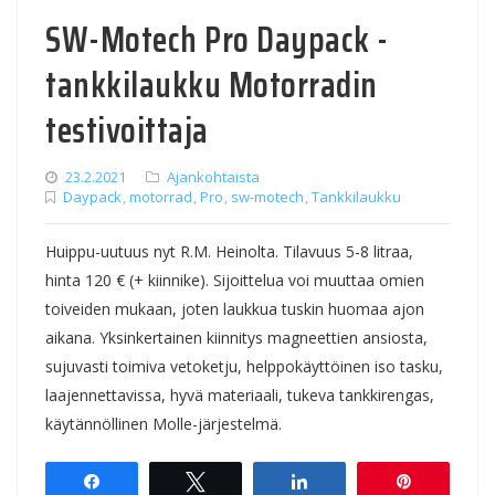
SW-Motech Pro Daypack -
tankkilaukku Motorradin
testivoittaja
23.2.2021
Ajankohtaista
Daypack
,
motorrad
,
Pro
,
sw-motech
,
Tankkilaukku
Huippu-uutuus nyt R.M. Heinolta. Tilavuus 5-8 litraa,
hinta 120 € (+ kiinnike). Sijoittelua voi muuttaa omien
toiveiden mukaan, joten laukkua tuskin huomaa ajon
aikana. Yksinkertainen kiinnitys magneettien ansiosta,
sujuvasti toimiva vetoketju, helppokäyttöinen iso tasku,
laajennettavissa, hyvä materiaali, tukeva tankkirengas,
käytännöllinen Molle-järjestelmä.
Share
Tweet
Share
Pin