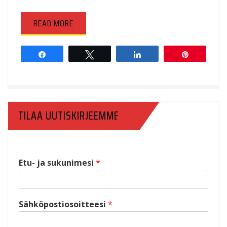
READ MORE
Share
Tweet
Share
Pin
TILAA UUTISKIRJEEMME
Etu- ja sukunimesi
*
Sähköpostiosoitteesi
*