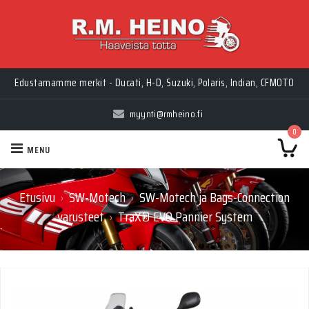
Edustamamme merkit - Ducati, H-D, Suzuki, Polaris, Indian, CFMOTO
myynti@rmheino.fi
0
MENU
Etusivu
SW-Motech
SW-Motech ja Bags-Connection
›
›
varusteet
TraX® EVO Pannier System
›