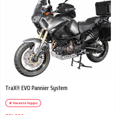
TraX® EVO Pannier System
Varasto loppu