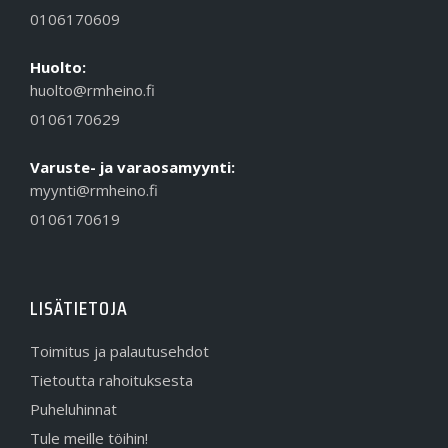
0106170609
Huolto:
huolto@rmheino.fi
0106170629
Varuste- ja varaosamyynti:
myynti@rmheino.fi
0106170619
LISÄTIETOJA
Toimitus ja palautusehdot
Tietoutta rahoituksesta
Puheluhinnat
Tule meille töihin!