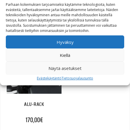
Parhaan kokemuksen tarjoamiseksi käytämme teknologioita, kuten
evästeitä, tallentaaksemme ja/tai käyttääksemme laitetietoja. Näiden
tekniikoiden hyväksyminen antaa meille mahdollisuuden käsitellä
tietoja, kuten selauskäyttäytymistä tai yksilöllisiä tunnuksia tällä
sivustolla. Suostumuksen jättäminen tai peruuttaminen voi vaikuttaa
QUICK-LOCK GPS Mount
haitallisesti tiettyihin ominaisuuksiin ja toimintoihin.
65,00
€
Hyväksy
Kiellä
Näytä asetukset
Evästekäytäntö
Tietosuojalausunto
ALU-RACK
170,00
€