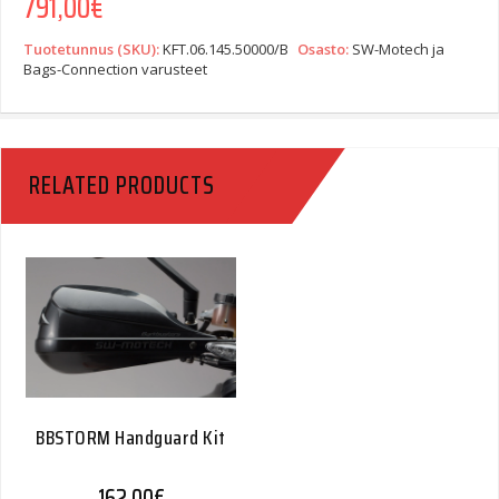
791,00
€
Tuotetunnus (SKU):
KFT.06.145.50000/B
Osasto:
SW-Motech ja
Bags-Connection varusteet
RELATED PRODUCTS
BBSTORM Handguard Kit
162,00
€