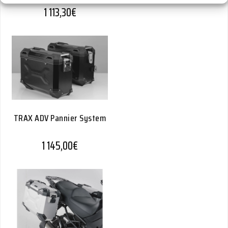
1 113,30
€
TRAX ADV Pannier System
1 145,00
€