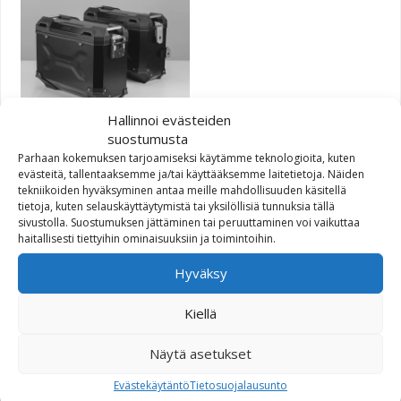
Hallinnoi evästeiden
TRAX ADV Pannier System
suostumusta
Parhaan kokemuksen tarjoamiseksi käytämme teknologioita, kuten
evästeitä, tallentaaksemme ja/tai käyttääksemme laitetietoja. Näiden
1 165,00
€
tekniikoiden hyväksyminen antaa meille mahdollisuuden käsitellä
tietoja, kuten selauskäyttäytymistä tai yksilöllisiä tunnuksia tällä
sivustolla. Suostumuksen jättäminen tai peruuttaminen voi vaikuttaa
haitallisesti tiettyihin ominaisuuksiin ja toimintoihin.
Hyväksy
Kiellä
Näytä asetukset
TRAX ADV Pannier System
Evästekäytäntö
Tietosuojalausunto