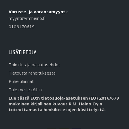
Varuste- ja varaosamyynti:
myynti@rmheino.fi
0106170619
LISÄTIETOJA
Toimitus ja palautusehdot
Tietoutta rahoituksesta
Puheluhinnat
Tule meille töihin!
Lue tästä EU:n tietosuoja-asetuksen (EU) 2016/679
mukainen kirjallinen kuvaus R.M. Heino Oy'n
toteuttamasta henkilötietojen käsittelystä.