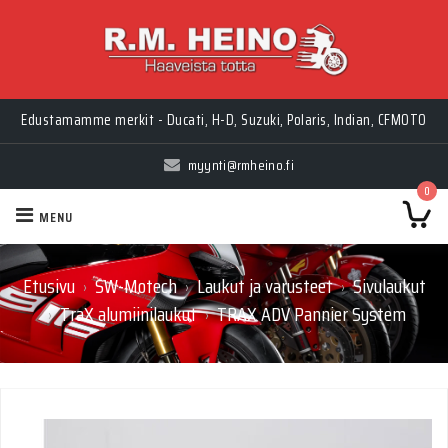
Edustamamme merkit - Ducati, H-D, Suzuki, Polaris, Indian, CFMOTO
myynti@rmheino.fi
0
MENU
Etusivu
SW-Motech
Laukut ja varusteet
Sivulaukut
›
›
›
TraX alumiinilaukut
TRAX ADV Pannier System
›
›