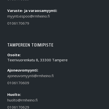
Varuste- ja varaosamyynti:
myynti.espoo@rmheino.fi
0106170679
TAMPEREEN TOIMIPISTE
Osoite:
Teerivuorenkatu 8, 33300 Tampere
Ajoneuvomyynti:
ajoneuvomyynti@rmheino.fi
0106170609
Huolto:
huolto@rmheino.fi
0106170629