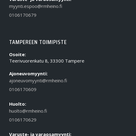
myynti.espoo@rmheino.fi
0106170679
TAMPEREEN TOIMIPISTE
Osoite:
Teerivuorenkatu 8, 33300 Tampere
Ajoneuvomyynti:
ajoneuvomyynti@rmheino.fi
0106170609
Huolto:
huolto@rmheino.fi
0106170629
Varuste- ja varaosamyynti: