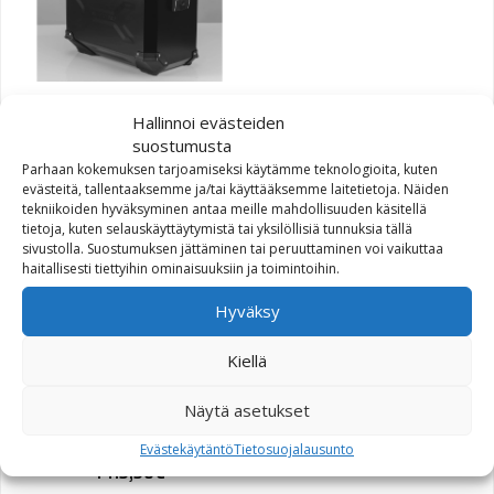
TRAX ADV Pannier System
Hallinnoi evästeiden
suostumusta
Parhaan kokemuksen tarjoamiseksi käytämme teknologioita, kuten
1 140,00
€
evästeitä, tallentaaksemme ja/tai käyttääksemme laitetietoja. Näiden
tekniikoiden hyväksyminen antaa meille mahdollisuuden käsitellä
tietoja, kuten selauskäyttäytymistä tai yksilöllisiä tunnuksia tällä
sivustolla. Suostumuksen jättäminen tai peruuttaminen voi vaikuttaa
haitallisesti tiettyihin ominaisuuksiin ja toimintoihin.
Hyväksy
Kiellä
TRAX ADV Pannier System
Näytä asetukset
Evästekäytäntö
Tietosuojalausunto
1 113,30
€