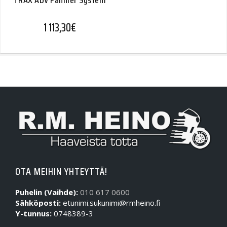
TRAX ADV Pannier System
1 113,30
€
OTA MEIHIN YHTEYTTÄ!
Puhelin (Vaihde):
010 617 0600
Sähköposti:
etunimi.sukunimi@rmheino.fi
Y-tunnus:
0748389-3