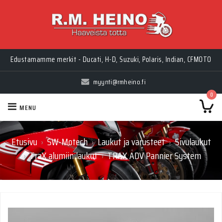
Edustamamme merkit - Ducati, H-D, Suzuki, Polaris, Indian, CFMOTO
myynti@rmheino.fi
0
MENU
Etusivu
SW-Motech
Laukut ja varusteet
Sivulaukut
›
›
›
TraX alumiinilaukut
TRAX ADV Pannier System
›
›