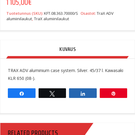
1 105,00
€
Tuotetunnus (SKU):
KFT.08.363.70000/S
Osastot:
TraX ADV
alumiinilaukut
,
TraX alumiinilaukut
KUVAUS
TRAX ADV aluminium case system. Silver. 45/37 l. Kawasaki
KLR 650 (08-).
Share
Tweet
Share
Pin
RELATED PRODUCTS