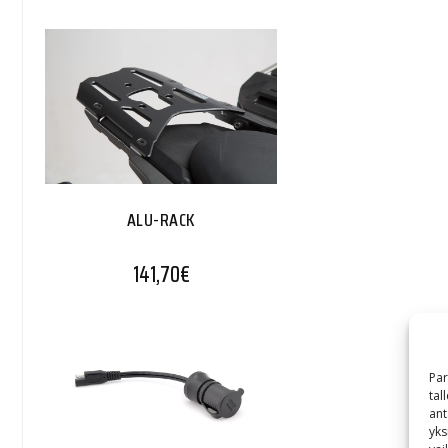
ALU-RACK
141,70
€
Par
tal
ant
yks