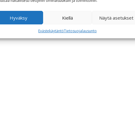
kuttaa haitallisesti tiettyihin ominaisuuksiin ja toimintoihin.
Hyväksy
Kiellä
Näytä asetukset
Evästekäytäntö
Tietosuojalausunto