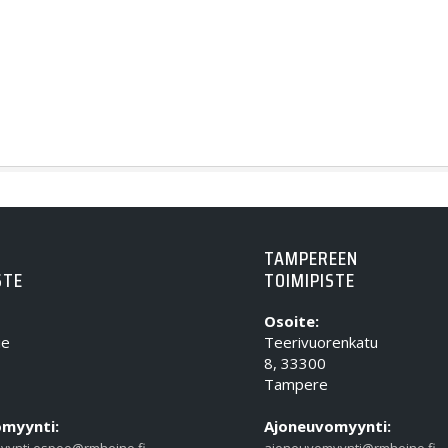
TAMPEREEN
STE
TOIMIPISTE
Osoite:
ie
Teerivuorenkatu
8, 33300
Tampere
myynti:
Ajoneuvomyynti: