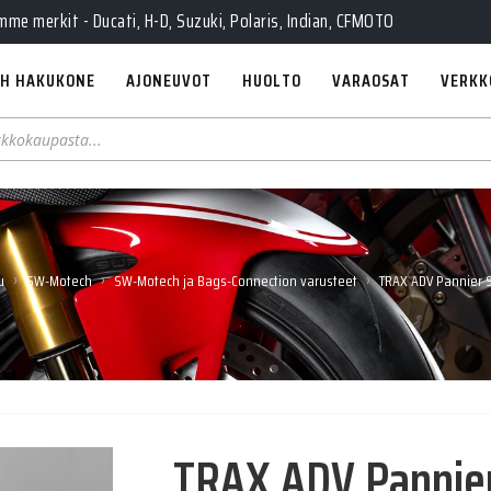
e merkit - Ducati, H-D, Suzuki, Polaris, Indian, CFMOTO
H HAKUKONE
AJONEUVOT
HUOLTO
VARAOSAT
VERKK
›
›
›
u
SW-Motech
SW-Motech ja Bags-Connection varusteet
TRAX ADV Pannier 
TRAX ADV Pannie