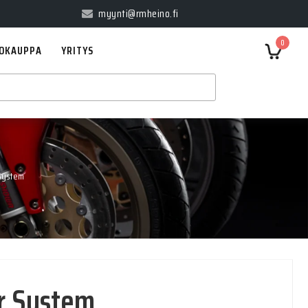
myynti@rmheino.fi
0
OKAUPPA
YRITYS
System
r System