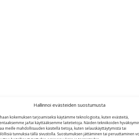
Hallinnoi evästeiden suostumusta
haan kokemuksen tarjoamiseksi käytämme teknologioita, kuten evästeitä,
lentaaksemme ja/tai käyttääksemme laitetietoja. Näiden tekniikoiden hyväksymi
aa meille mahdollisuuden käsitellä tietoja, kuten selauskäyttäytymistä tai
ilöllisiä tunnuksia tällä sivustolla. Suostumuksen jättäminen tai peruuttaminen vo