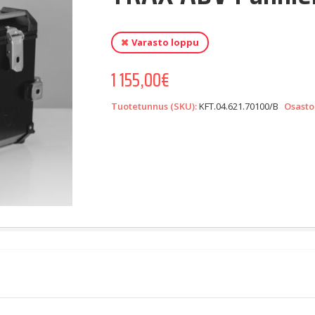
Varasto loppu
1 155,00
€
Tuotetunnus (SKU):
KFT.04.621.70100/B
Osasto