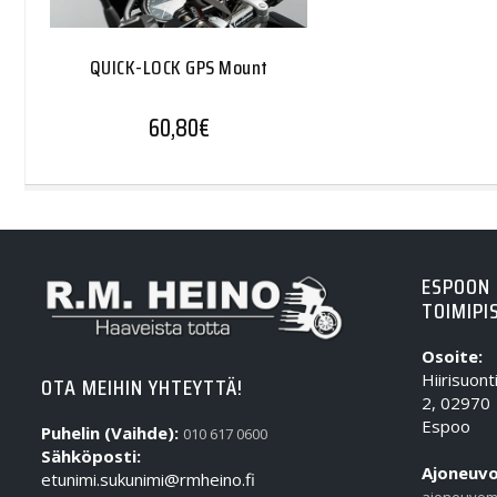
QUICK-LOCK GPS Mount
60,80
€
ESPOON
TOIMIPI
Osoite:
Hiirisuont
OTA MEIHIN YHTEYTTÄ!
2, 02970
Espoo
Puhelin (Vaihde):
010 617 0600
Sähköposti:
Ajoneuvo
etunimi.sukunimi@rmheino.fi