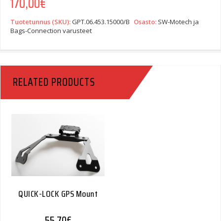
170,00
€
Tuotetunnus (SKU):
GPT.06.453.15000/B
Osasto:
SW-Motech ja
Bags-Connection varusteet
RELATED PRODUCTS
QUICK-LOCK GPS Mount
55,70
€