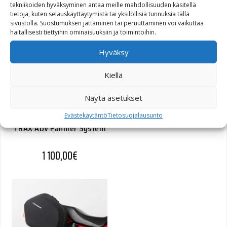
tekniikoiden hyväksyminen antaa meille mahdollisuuden käsitellä
tietoja, kuten selauskäyttäytymistä tai yksilöllisiä tunnuksia tällä
1 100,00
€
sivustolla. Suostumuksen jättäminen tai peruuttaminen voi vaikuttaa
haitallisesti tiettyihin ominaisuuksiin ja toimintoihin.
Hyväksy
Kiellä
Näytä asetukset
Evästekäytäntö
Tietosuojalausunto
TRAX ADV Pannier System
1 100,00
€