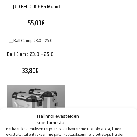
QUICK-LOCK GPS Mount
55,00
€
Ball Clamp 23.0 – 25.0
33,80
€
Hallinnoi evästeiden
suostumusta
Parhaan kokemuksen tarjoamiseksi käytämme teknologioita, kuten
TRAX ADV Pannier System
evästeitä, tallentaaksemme ja/tai käyttääksemme laitetietoja. Näiden