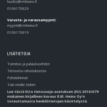
huolto@rmheino.fi
0106170629
Varuste- ja varaosamyynti:
myynti@rmheino.fi
0106170619
LISÄTIETOJA
Toimitus ja palautusehdot
Tietoutta rahoituksesta
Puheluhinnat
Tule meille töihin!
Lue tästä EU:n tietosuoja-asetuksen (EU) 2016/679
mukainen kirjallinen kuvaus R.M. Heino Oy'n
toteuttamasta henkilötietojen käsittelystä.