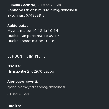
Puhelin (Vaihde):
010 617 0600
Sähköposti:
etunimi.sukunimi@rmheino.fi
Y-tunnus:
0748389-3
Aukioloajat
Myynti: ma-pe 10-18, la 10-14
Huolto Tampere: ma-pe 09-17
Huolto Espoo: ma-pe 10-18
ESPOON TOIMIPISTE
Osoite:
Hiirisuontie 2, 02970 Espoo
Ajoneuvomyynti:
ajoneuvomyynti.espoo@rmheino.fi
0106170669
Huolto: