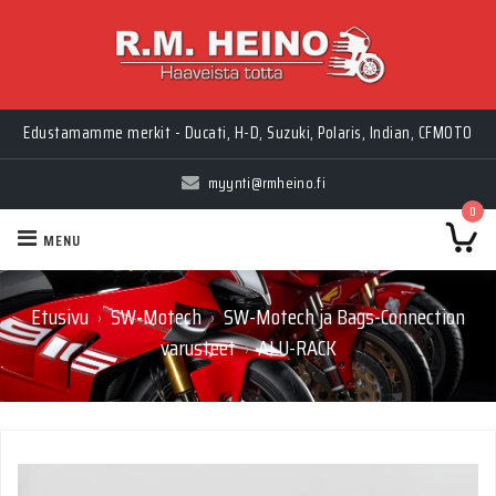
Edustamamme merkit - Ducati, H-D, Suzuki, Polaris, Indian, CFMOTO
myynti@rmheino.fi
0
MENU
Etusivu
SW-Motech
SW-Motech ja Bags-Connection
›
›
varusteet
ALU-RACK
›