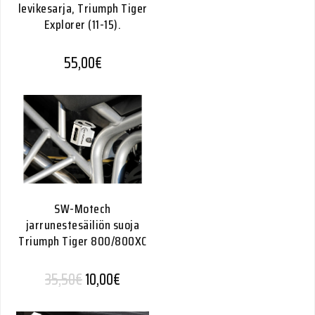
levikesarja, Triumph Tiger
Explorer (11-15).
55,00
€
SW-Motech
jarrunestesäiliön suoja
Triumph Tiger 800/800XC
Alkuperäinen hinta oli: 35,50€.
Nykyinen hinta on: 10,00€.
35,50
€
10,00
€