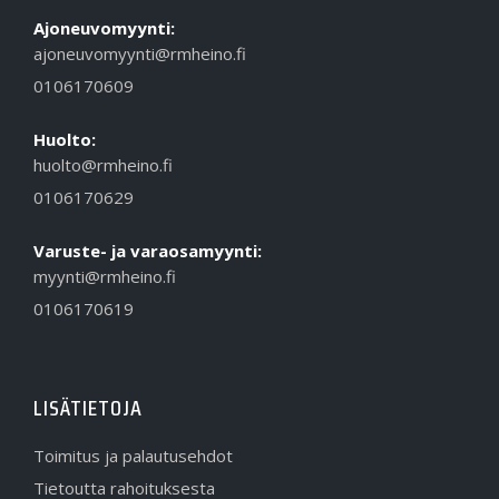
Ajoneuvomyynti:
ajoneuvomyynti@rmheino.fi
0106170609
Huolto:
huolto@rmheino.fi
0106170629
Varuste- ja varaosamyynti:
myynti@rmheino.fi
0106170619
LISÄTIETOJA
Toimitus ja palautusehdot
Tietoutta rahoituksesta