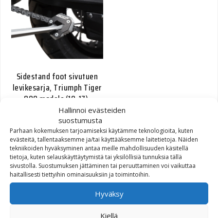
Sidestand foot sivutuen
levikesarja, Triumph Tiger
800 models (10-17).
Hallinnoi evästeiden
suostumusta
55,00
€
Parhaan kokemuksen tarjoamiseksi käytämme teknologioita, kuten
evästeitä, tallentaaksemme ja/tai käyttääksemme laitetietoja. Näiden
tekniikoiden hyväksyminen antaa meille mahdollisuuden käsitellä
tietoja, kuten selauskäyttäytymistä tai yksilöllisiä tunnuksia tällä
sivustolla. Suostumuksen jättäminen tai peruuttaminen voi vaikuttaa
haitallisesti tiettyihin ominaisuuksiin ja toimintoihin.
Hyväksy
Kiellä