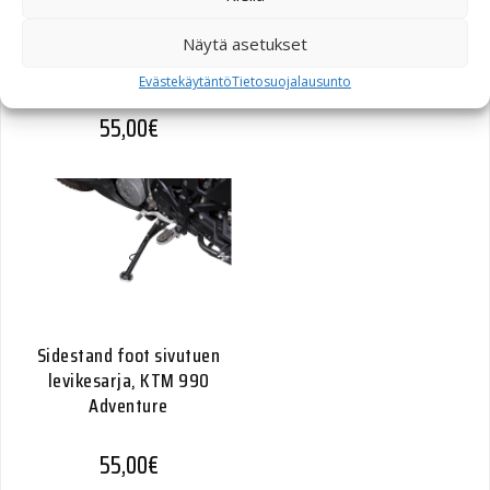
Sidestand foot sivutuen
levikesarja, Suzuki DL 650
Näytä asetukset
(04-) / XT (11-).
Evästekäytäntö
Tietosuojalausunto
55,00
€
Sidestand foot sivutuen
levikesarja, KTM 990
Adventure
55,00
€