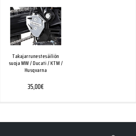
Takajarrunestesäiliön
suoja MW / Ducati / KTM /
Husqvarna
35,00
€