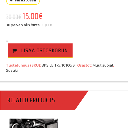
Varastossa
Alkuperäinen hinta oli: 30,00€.
15,00
€
Nykyinen hinta on: 15,00€.
30,00
€
30 päivän alin hinta:
30,00
€
LISÄÄ OSTOSKORIIN
Tuotetunnus (SKU):
BPS.05.175.10100/S
Osastot:
Muut suojat
,
Suzuki
RELATED PRODUCTS