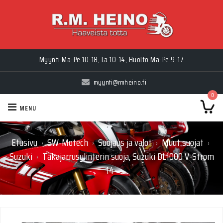
Myynti Ma-Pe 10-18, La 10-14, Huolto Ma-Pe 9-17
myynti@rmheino.fi
0
MENU
Etusivu
SW-Motech
Suojaus ja valot
Muut suojat
›
›
›
›
Suzuki
Takajarrusylinterin suoja, Suzuki DL1000 V-Strom
›
14-