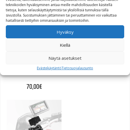
32,40
€
tekniikoiden hyväksyminen antaa meille mahdollisuuden käsitellä
tietoja, kuten selauskäyttäytymistä tai yksilöllisiä tunnuksia tällä
sivustolla. Suostumuksen jättäminen tai peruuttaminen voi vaikuttaa
haitallisesti tiettyihin ominaisuuksiin ja toimintoihin.
Hyväksy
Kiellä
Näytä asetukset
SW-Motech GPS-teline
Evästekäytäntö
Tietosuojalausunto
R1200GS Adventure 08-
70,00
€