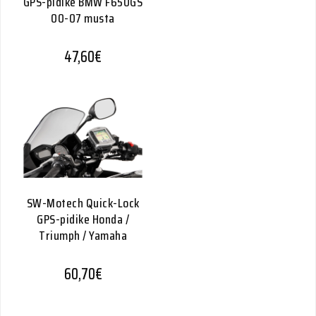
GPS-pidike BMW F650GS
00-07 musta
47,60
€
SW-Motech Quick-Lock
GPS-pidike Honda /
Triumph / Yamaha
60,70
€