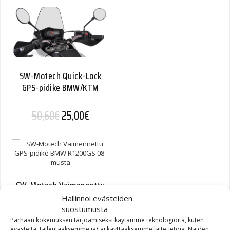
SW-Motech Quick-Lock
GPS-pidike BMW/KTM
Alkuperäinen hinta oli: 50,60€.
Nykyinen hinta on: 25,00€.
50,60
€
25,00
€
SW-Motech Vaimennettu
GPS-pidike BMW R1200GS
Hallinnoi evästeiden
08- musta
suostumusta
Parhaan kokemuksen tarjoamiseksi käytämme teknologioita, kuten
evästeitä, tallentaaksemme ja/tai käyttääksemme laitetietoja. Näiden