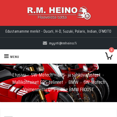
Myynti Ma-Pe 10-18, La 10-14, Huolto Ma-Pe 9-17
Edustamamme merkit - Ducati, H-D, Suzuki, Polaris, Indian, CFMOTO
myynti@rmheino.fi
0
MENU
Etusivu
SW-Motech
GPS- ja sähkövarusteet
›
›
›
Mallikohtaiset GPS-telineet
BMW
SW-Motech
›
›
Vaimennettu GPS-pidike BMW F800ST