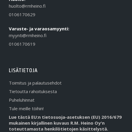
huolto@rmheino.fi
0106170629
Varuste- ja varaosamyynti:
myynti@rmheino.fi
0106170619
LISÄTIETOJA
Toimitus ja palautusehdot
Tietoutta rahoituksesta
Puheluhinnat
Tule meille töihin!
Lue tästä EU:n tietosuoja-asetuksen (EU) 2016/679
mukainen kirjallinen kuvaus R.M. Heino Oy'n
toteuttamasta henkilötietojen käsittelystä.