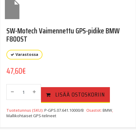
SW-Motech Vaimennettu GPS-pidike BMW
F800ST
Varastossa
47,60
€
SW-
LISÄÄ OSTOSKORIIN
Motech
Vaimennettu
GPS-
Tuotetunnus (SKU):
P-GPS.07.641.10000/B
Osastot:
BMW
,
Pidike
Mallikohtaiset GPS-telineet
BMW
F800ST
Quantity