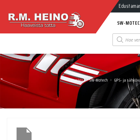
Edustamamm
SW-MOTEC
Products
search
›
›
Etusivu
SW-Motech
GPS- ja sähköv