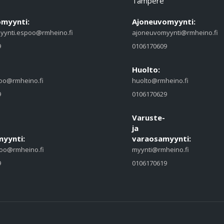
Tampere
myynti:
Ajoneuvomyynti:
yynti.espoo@rmheino.fi
ajoneuvomyynti@rmheino.fi
9
0106170609
Huolto:
oo@rmheino.fi
huolto@rmheino.fi
9
0106170629
Varuste-
ja
yynti:
varaosamyynti:
oo@rmheino.fi
myynti@rmheino.fi
9
0106170619