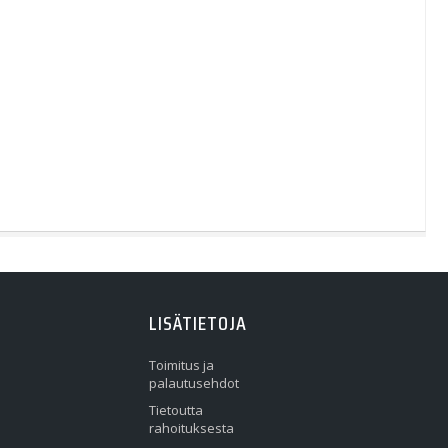
LISÄTIETOJA
Toimitus ja
palautusehdot
Tietoutta
rahoituksesta