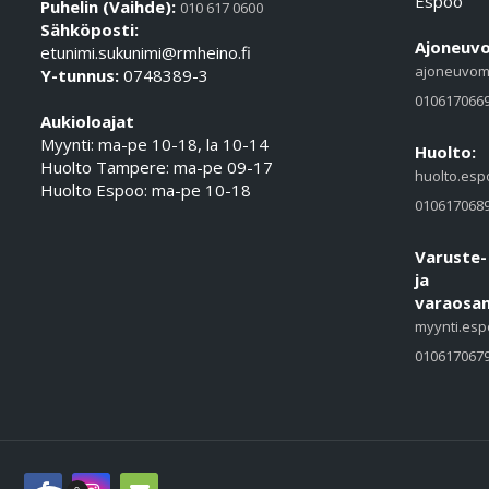
Espoo
Puhelin (Vaihde):
010 617 0600
Sähköposti:
Ajoneuvo
etunimi.sukunimi@rmheino.fi
ajoneuvom
Y-tunnus:
0748389-3
010617066
Aukioloajat
Myynti: ma-pe 10-18, la 10-14
Huolto:
Huolto Tampere: ma-pe 09-17
huolto.esp
Huolto Espoo: ma-pe 10-18
010617068
Varuste-
ja
varaosam
myynti.esp
010617067