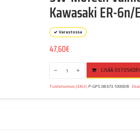
Kawasaki ER-6n/E
Varastossa
47,60
€
SW-
LISÄÄ OSTOSKORI
Motech
Vaimennettu
Tuotetunnus (SKU):
P-GPS.08.673.10000/B
Osa
GPS-
Pidike
Kawasaki
ER-
6n/ER-
6f
09-
Musta