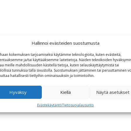
Hallinnoi evästeiden suostumusta
haan kokemuksen tarjoamiseksi käytämme teknologioita, kuten evästeitä,
lentaaksemme ja/tai käyttääksemme laitetietoja. Näiden tekniikoiden hyväksymi
aa meille mahdollisuuden käsitellä tietoja, kuten selauskäyttäytymistä tai
ilöllisiä tunnuksia tällä sivustolla. Suostumuksen jättäminen tai peruuttaminen vo
kuttaa haitallisesti tiettyihin ominaisuuksiin ja toimintoihin.
Hyväksy
Kiellä
Näytä asetukset
Evästekäytäntö
Tietosuojalausunto