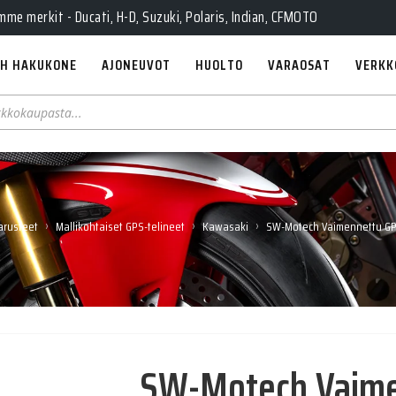
e merkit - Ducati, H-D, Suzuki, Polaris, Indian, CFMOTO
H HAKUKONE
AJONEUVOT
HUOLTO
VARAOSAT
VERKK
›
›
›
arusteet
Mallikohtaiset GPS-telineet
Kawasaki
SW-Motech Vaimennettu GPS
SW-Motech Vaime