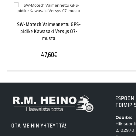
SW-Motech Vaimennettu GPS-
pidike Kawasaki Versys 07-
musta
47,60
€
ESPOON
TOIMIPI
Osoite:
Hiirisuont
OTA MEIHIN YHTEYTTÄ!
2, 02970