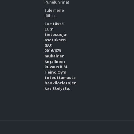
Puheluhinnat
Tule meille
töihin!
Lue tästä
EU:n
tietosuoja-
asetuksen
(EU)
2016/679
mukainen
kirjallinen
kuvaus R.M.
Heino Oy'n
toteuttamasta
henkilötietojen
käsittelystä.