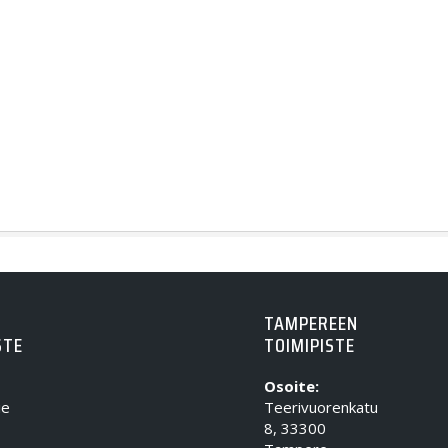
TAMPEREEN
STE
TOIMIPISTE
Osoite:
ie
Teerivuorenkatu
8, 33300