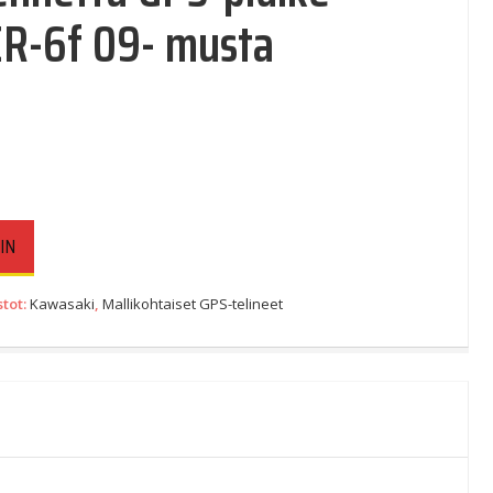
R-6f 09- musta
IN
stot:
Kawasaki
,
Mallikohtaiset GPS-telineet