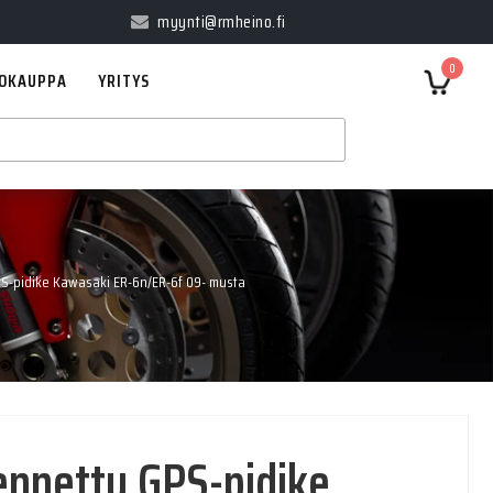
myynti@rmheino.fi
0
OKAUPPA
YRITYS
-pidike Kawasaki ER-6n/ER-6f 09- musta
nnettu GPS-pidike