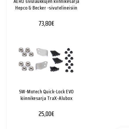
AERO sivulaukkujen kiinnikesarja
Hepco & Becker -sivutelineisiin
73,80
€
SW-Motech Quick-Lock EVO
kiinnikesarja TraX-Alubox
25,00
€