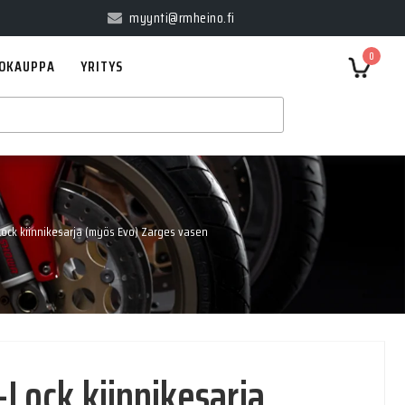
myynti@rmheino.fi
0
OKAUPPA
YRITYS
ock kiinnikesarja (myös Evo) Zarges vasen
Lock kiinnikesarja