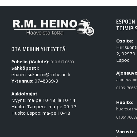
ESPOON
TOIMIPI
Osoite:
Hiirisuont
OTA MEIHIN YHTEYTTÄ!
2, 02970
Espoo
Puhelin (Vaihde):
010 617 0600
Sähköposti:
Ajoneuvo
etunimi.sukunimi@rmheino.fi
ajoneuvom
Y-tunnus:
0748389-3
010617066
Aukioloajat
Myynti: ma-pe 10-18, la 10-14
Huolto:
Huolto Tampere: ma-pe 09-17
huolto.esp
Huolto Espoo: ma-pe 10-18
010617068
Varuste-