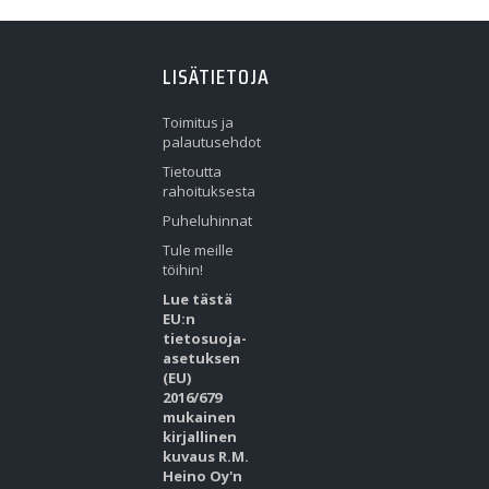
LISÄTIETOJA
Toimitus ja
palautusehdot
Tietoutta
rahoituksesta
Puheluhinnat
Tule meille
töihin!
Lue tästä
EU:n
tietosuoja-
asetuksen
(EU)
2016/679
mukainen
kirjallinen
kuvaus R.M.
Heino Oy'n