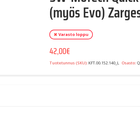
(myös Evo) Zarge
Varasto loppu
42,00
€
Tuotetunnus (SKU):
KFT.00.152.140_L
Osasto:
Q