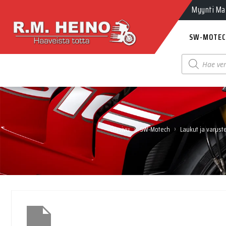
Myynti Ma-
SW-MOTEC
Products
search
›
›
Etusivu
SW-Motech
Laukut ja varust