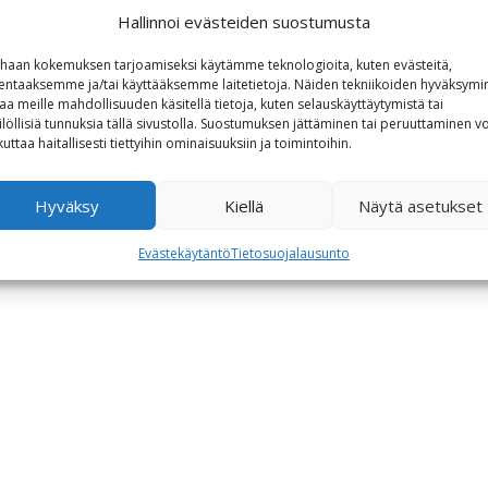
Hallinnoi evästeiden suostumusta
haan kokemuksen tarjoamiseksi käytämme teknologioita, kuten evästeitä,
lentaaksemme ja/tai käyttääksemme laitetietoja. Näiden tekniikoiden hyväksymi
aa meille mahdollisuuden käsitellä tietoja, kuten selauskäyttäytymistä tai
ilöllisiä tunnuksia tällä sivustolla. Suostumuksen jättäminen tai peruuttaminen vo
kuttaa haitallisesti tiettyihin ominaisuuksiin ja toimintoihin.
Hyväksy
Kiellä
Näytä asetukset
Evästekäytäntö
Tietosuojalausunto