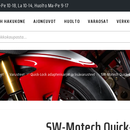
Pe 10-18, La 10-14, Huolto Ma-Pe 9-17
H HAKUKONE
AJONEUVOT
HUOLTO
VARAOSAT
VERKK
›
›
›
eet
Varusteet
Quick-Lock adapterisarjat ja lisävarusteet
SW-Motech Quick-L
SW-Motech Quick-