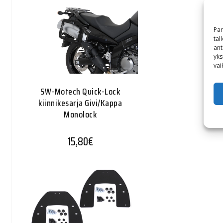
Par
tal
ant
yks
vai
SW-Motech Quick-Lock
kiinnikesarja Givi/Kappa
Monolock
15,80
€