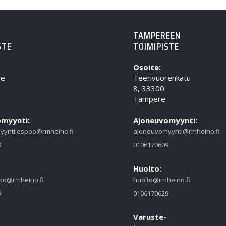
TAMPEREEN
STE
TOIMIPISTE
Osoite:
ie
Teerivuorenkatu
8, 33300
Tampere
myynti:
Ajoneuvomyynti:
yynti.espoo@rmheino.fi
ajoneuvomyynti@rmheino.fi
9
0106170609
Huolto:
oo@rmheino.fi
huolto@rmheino.fi
9
0106170629
Varuste-