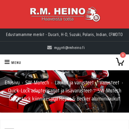
Edustamamme merkit - Ducati, H-D, Suzuki, Polaris, Indian, CFMOTO
myynti@rmheino.fi
0
MENU
Etusivu
SW-Motech
Laukut ja varusteet
Varusteet
›
›
›
›
Quick-Lock adapterisarjat ja lisävarusteet
SW-Motech
›
Quick-Lock kiinnikesarja Hepco & Becker alumiinilaukut