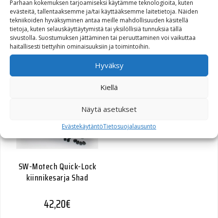
Parhaan kokemuksen tarjoamiseksi käytämme teknologioita, kuten
evästeitä, tallentaaksemme ja/tai käyttääksemme laitetietoja. Näiden
SW-Motech Quick-Lock
tekniikoiden hyväksyminen antaa meille mahdollisuuden käsitellä
kiinnikesarja Givi/Kappa
tietoja, kuten selauskäyttäytymistä tai yksilöllisiä tunnuksia tällä
Monolock
sivustolla. Suostumuksen jättäminen tai peruuttaminen voi vaikuttaa
haitallisesti tiettyihin ominaisuuksiin ja toimintoihin.
15,80
€
Hyväksy
Kiellä
Näytä asetukset
Evästekäytäntö
Tietosuojalausunto
SW-Motech Quick-Lock
kiinnikesarja Shad
42,20
€