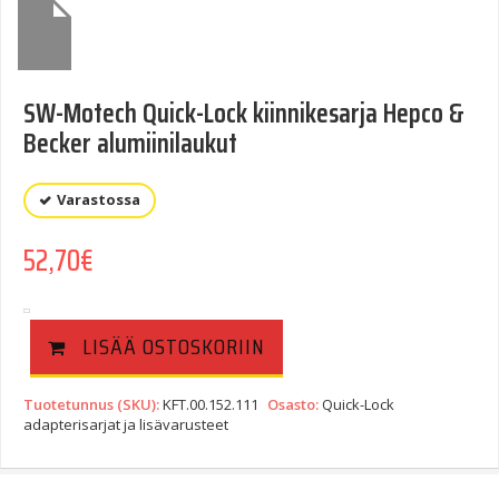
SW-Motech Quick-Lock kiinnikesarja Hepco &
Becker alumiinilaukut
Varastossa
52,70
€
LISÄÄ OSTOSKORIIN
Tuotetunnus (SKU):
KFT.00.152.111
Osasto:
Quick-Lock
adapterisarjat ja lisävarusteet