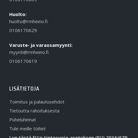
Huolto:
huolto@rmheino.fi
0106170629
Varuste- ja varaosamyynti:
myynti@rmheino.fi
0106170619
LISÄTIETOJA
Toimitus ja palautusehdot
Tietoutta rahoituksesta
Puheluhinnat
Tule meille töihin!
Lue tästä EU:n tietosuoja-asetuksen (EU) 2016/679