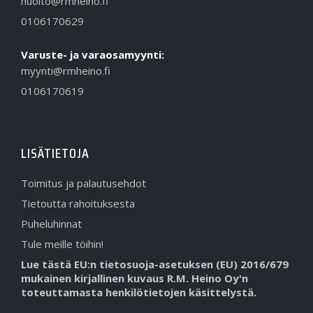
huolto@rmheino.fi
0106170629
Varuste- ja varaosamyynti:
myynti@rmheino.fi
0106170619
LISÄTIETOJA
Toimitus ja palautusehdot
Tietoutta rahoituksesta
Puheluhinnat
Tule meille töihin!
Lue tästä EU:n tietosuoja-asetuksen (EU) 2016/679
mukainen kirjallinen kuvaus R.M. Heino Oy'n
toteuttamasta henkilötietojen käsittelystä.