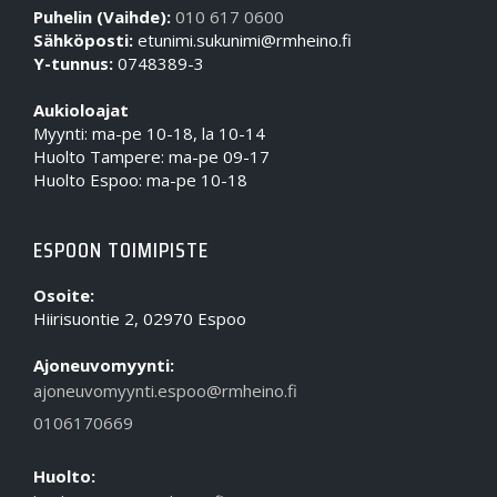
Puhelin (Vaihde):
010 617 0600
Sähköposti:
etunimi.sukunimi@rmheino.fi
Y-tunnus:
0748389-3
Aukioloajat
Myynti: ma-pe 10-18, la 10-14
Huolto Tampere: ma-pe 09-17
Huolto Espoo: ma-pe 10-18
ESPOON TOIMIPISTE
Osoite:
Hiirisuontie 2, 02970 Espoo
Ajoneuvomyynti:
ajoneuvomyynti.espoo@rmheino.fi
0106170669
Huolto: