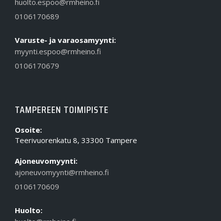
huolto.espoo@rmheino.fi
0106170689
Varuste- ja varaosamyynti:
myynti.espoo@rmheino.fi
0106170679
TAMPEREEN TOIMIPISTE
Osoite:
Teerivuorenkatu 8, 33300 Tampere
Ajoneuvomyynti:
ajoneuvomyynti@rmheino.fi
0106170609
Huolto: