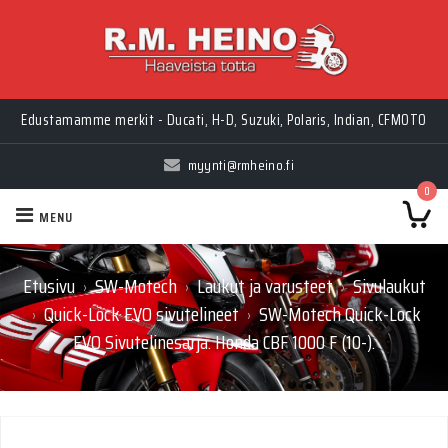
Edustamamme merkit - Ducati, H-D, Suzuki, Polaris, Indian, CFMOTO
myynti@rmheino.fi
0
MENU
Etusivu
SW-Motech
Laukut ja varusteet
Sivulaukut
›
›
›
Quick-Lock EVO sivutelineet
SW-Motech Quick-Lock
›
›
EVO Sivutelinesarja. Honda CBF 1000 F (10-).