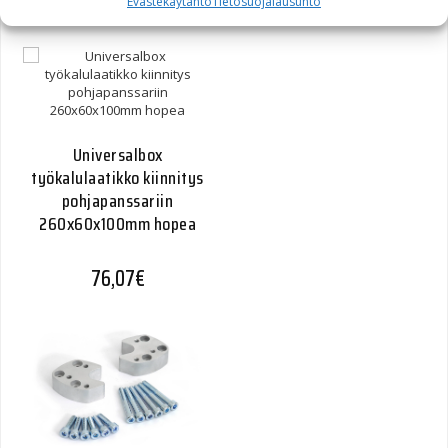
55,00
€
Evästekäytäntö
Tietosuojalausunto
Universalbox
työkalulaatikko kiinnitys
pohjapanssariin
260x60x100mm hopea
76,07
€