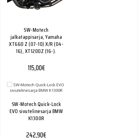
SW-Motech
jalkatappisarja, Yamaha
XT660 Z (07-10) X/R (04-
16), XT1200Z (16-).
115,00
€
SW-Motech Quick-Lock
EVO sivutelinesarja BMW
K1300R
242,90
€