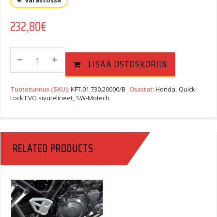
Varastossa
232,80
€
SW-
LISÄÄ OSTOSKORIIN
Motech
Quick-
Lock
Tuotetunnus (SKU):
KFT.01.730.20000/B
Osastot:
Honda
,
Quick-
EVO
Lock EVO sivutelineet
,
SW-Motech
Sivutelinesarja.
Honda
CBF
1000
RELATED PRODUCTS
F
(10-).
Quantity