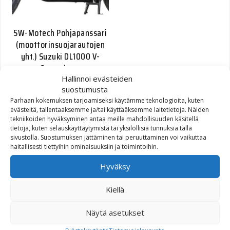
SW-Motech Pohjapanssari
(moottorinsuojarautojen
yht.) Suzuki DL1000 V-
Strom hope
Hallinnoi evästeiden
suostumusta
Alkuperäinen hinta oli: 182,20€.
Nykyinen hinta on: 90,00€.
182,20
€
90,00
€
Parhaan kokemuksen tarjoamiseksi käytämme teknologioita, kuten
evästeitä, tallentaaksemme ja/tai käyttääksemme laitetietoja. Näiden
tekniikoiden hyväksyminen antaa meille mahdollisuuden käsitellä
tietoja, kuten selauskäyttäytymistä tai yksilöllisiä tunnuksia tällä
sivustolla. Suostumuksen jättäminen tai peruuttaminen voi vaikuttaa
haitallisesti tiettyihin ominaisuuksiin ja toimintoihin.
Hyväksy
Kiellä
Endurojalkatappisarja
Näytä asetukset