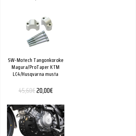
SW-Motech Tangonkoroke
Magura/ProTaper KTM
LC4/Husqvarna musta
Alkuperäinen hinta oli: 45,60€.
Nykyinen hinta on: 20,00€.
45,60
€
20,00
€