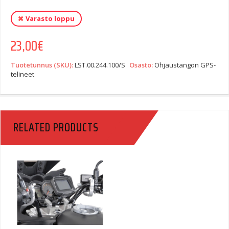
Varasto loppu
23,00
€
Tuotetunnus (SKU):
LST.00.244.100/S
Osasto:
Ohjaustangon GPS-
telineet
RELATED PRODUCTS