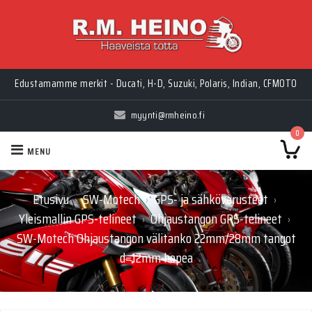
Edustamamme merkit - Ducati, H-D, Suzuki, Polaris, Indian, CFMOTO
myynti@rmheino.fi
0
MENU
Etusivu
SW-Motech
GPS- ja sähkövarusteet
›
›
›
Yleismallin GPS-telineet
Ohjaustangon GPS-telineet
›
›
SW-Motech Ohjaustangon välitanko 22mm/28mm tangot
d=12mm hopea