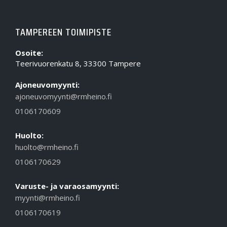
TAMPEREEN TOIMIPISTE
Osoite:
Teerivuorenkatu 8, 33300 Tampere
Ajoneuvomyynti:
ajoneuvomyynti@rmheino.fi
0106170609
Huolto:
huolto@rmheino.fi
0106170629
Varuste- ja varaosamyynti:
myynti@rmheino.fi
0106170619