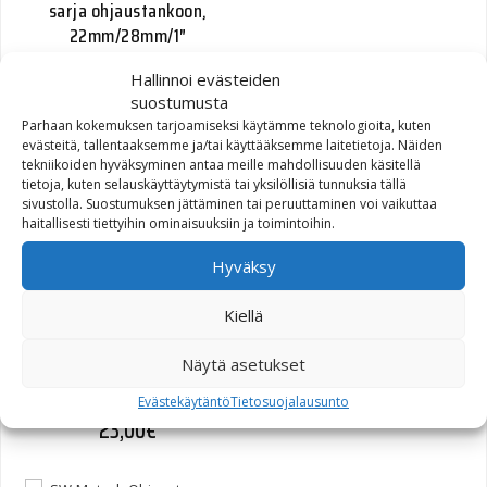
sarja ohjaustankoon,
22mm/28mm/1″
Hallinnoi evästeiden
25,00
€
suostumusta
Parhaan kokemuksen tarjoamiseksi käytämme teknologioita, kuten
evästeitä, tallentaaksemme ja/tai käyttääksemme laitetietoja. Näiden
tekniikoiden hyväksyminen antaa meille mahdollisuuden käsitellä
tietoja, kuten selauskäyttäytymistä tai yksilöllisiä tunnuksia tällä
sivustolla. Suostumuksen jättäminen tai peruuttaminen voi vaikuttaa
haitallisesti tiettyihin ominaisuuksiin ja toimintoihin.
Hyväksy
Kiellä
SW-Motech Ohjaustangon
välitanko 22mm/28mm
Näytä asetukset
tangot d=12mm musta
Evästekäytäntö
Tietosuojalausunto
23,00
€