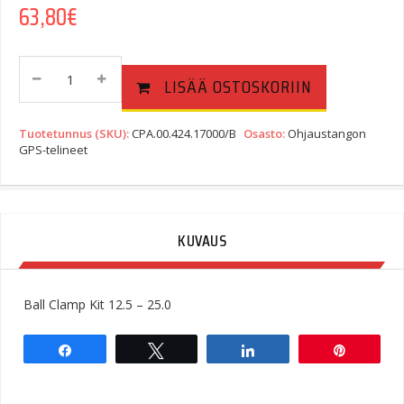
63,80
€
Ball
LISÄÄ OSTOSKORIIN
Clamp
Kit
12.5
Tuotetunnus (SKU):
CPA.00.424.17000/B
Osasto:
Ohjaustangon
-
GPS-telineet
25.0
Quantity
KUVAUS
Ball Clamp Kit 12.5 – 25.0
Share
Tweet
Share
Pin