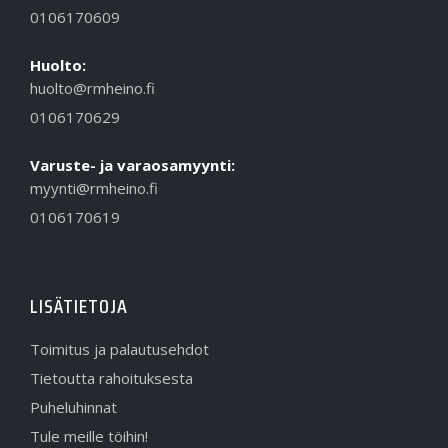
0106170609
Huolto:
huolto@rmheino.fi
0106170629
Varuste- ja varaosamyynti:
myynti@rmheino.fi
0106170619
LISÄTIETOJA
Toimitus ja palautusehdot
Tietoutta rahoituksesta
Puheluhinnat
Tule meille töihin!