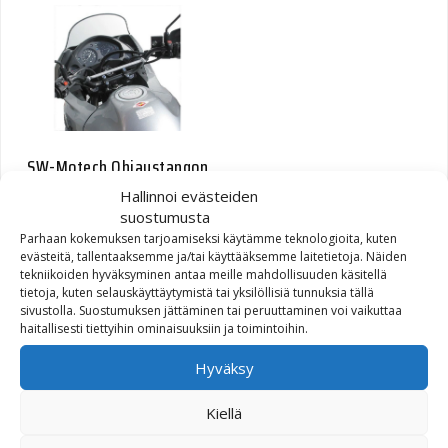
SW-Motech Ohjaustangon
välitanko 22mm/28mm
Hallinnoi evästeiden
tangot d=12mm hopea
suostumusta
Parhaan kokemuksen tarjoamiseksi käytämme teknologioita, kuten
evästeitä, tallentaaksemme ja/tai käyttääksemme laitetietoja. Näiden
23,00
€
tekniikoiden hyväksyminen antaa meille mahdollisuuden käsitellä
tietoja, kuten selauskäyttäytymistä tai yksilöllisiä tunnuksia tällä
sivustolla. Suostumuksen jättäminen tai peruuttaminen voi vaikuttaa
haitallisesti tiettyihin ominaisuuksiin ja toimintoihin.
Hyväksy
Kiellä