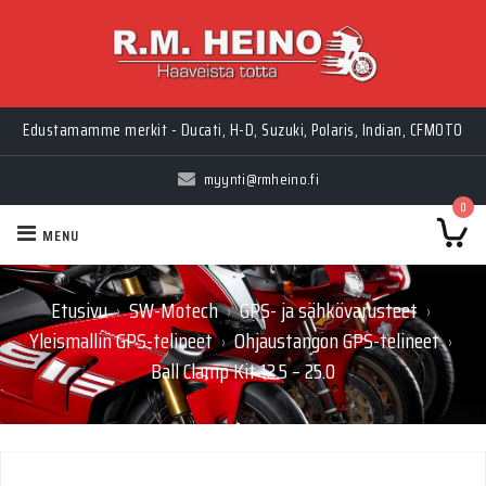
Edustamamme merkit - Ducati, H-D, Suzuki, Polaris, Indian, CFMOTO
myynti@rmheino.fi
0
MENU
Etusivu
SW-Motech
GPS- ja sähkövarusteet
›
›
›
Yleismallin GPS-telineet
Ohjaustangon GPS-telineet
›
›
Ball Clamp Kit 12.5 – 25.0