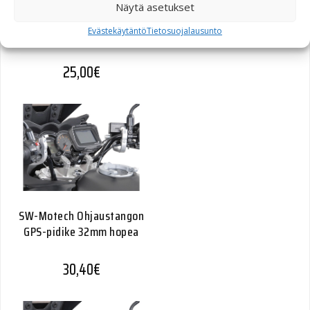
Näytä asetukset
RAM-kuula peilinvarteen
(GPS-telineelle)
Evästekäytäntö
Tietosuojalausunto
25,00
€
SW-Motech Ohjaustangon
GPS-pidike 32mm hopea
30,40
€