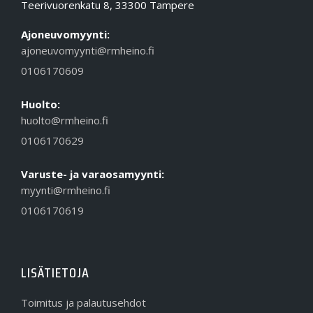
Teerivuorenkatu 8, 33300 Tampere
Ajoneuvomyynti:
ajoneuvomyynti@rmheino.fi
0106170609
Huolto:
huolto@rmheino.fi
0106170629
Varuste- ja varaosamyynti:
myynti@rmheino.fi
0106170619
LISÄTIETOJA
Toimitus ja palautusehdot