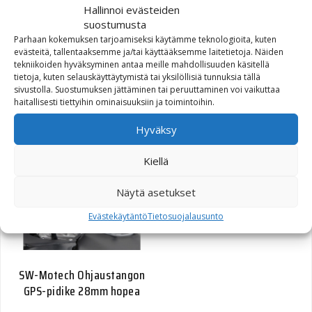
Hallinnoi evästeiden
suostumusta
Parhaan kokemuksen tarjoamiseksi käytämme teknologioita, kuten
evästeitä, tallentaaksemme ja/tai käyttääksemme laitetietoja. Näiden
tekniikoiden hyväksyminen antaa meille mahdollisuuden käsitellä
SW-Motech Navin
tietoja, kuten selauskäyttäytymistä tai yksilöllisiä tunnuksia tällä
adapterilevy, musta
sivustolla. Suostumuksen jättäminen tai peruuttaminen voi vaikuttaa
haitallisesti tiettyihin ominaisuuksiin ja toimintoihin.
15,20
€
Hyväksy
Kiellä
Näytä asetukset
Evästekäytäntö
Tietosuojalausunto
SW-Motech Ohjaustangon
GPS-pidike 28mm hopea