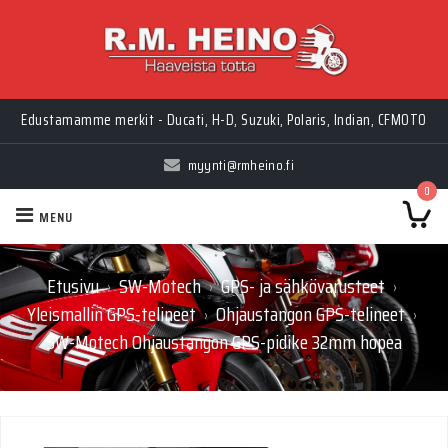
Edustamamme merkit - Ducati, H-D, Suzuki, Polaris, Indian, CFMOTO
myynti@rmheino.fi
0
MENU
Etusivu
SW-Motech
GPS- ja sähkövarusteet
›
›
›
Yleismallin GPS-telineet
Ohjaustangon GPS-telineet
›
›
SW-Motech Ohjaustangon GPS-pidike 32mm hopea