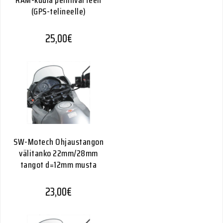
RAM-kuula peilinvarteen
(GPS-telineelle)
25,00
€
SW-Motech Ohjaustangon
välitanko 22mm/28mm
tangot d=12mm musta
23,00
€