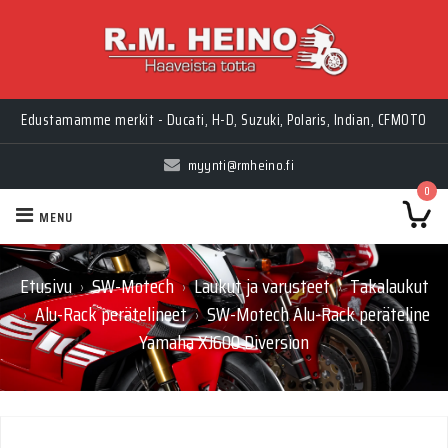
Edustamamme merkit - Ducati, H-D, Suzuki, Polaris, Indian, CFMOTO
myynti@rmheino.fi
0
MENU
Etusivu
SW-Motech
Laukut ja varusteet
Takalaukut
›
›
›
Alu-Rack perätelineet
SW-Motech Alu-Rack peräteline
›
›
Yamaha XJ600 Diversion