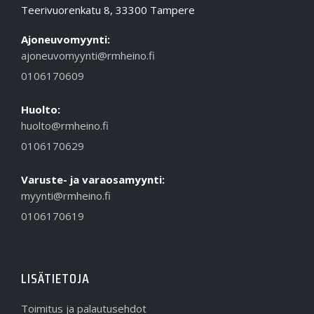
Teerivuorenkatu 8, 33300 Tampere
Ajoneuvomyynti:
ajoneuvomyynti@rmheino.fi
0106170609
Huolto:
huolto@rmheino.fi
0106170629
Varuste- ja varaosamyynti:
myynti@rmheino.fi
0106170619
LISÄTIETOJA
Toimitus ja palautusehdot