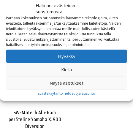
Hallinnoi evästeiden
suostumusta
Parhaan kokemuksen tarjoamiseksi käytämme teknologioita, kuten
evästeitä, tallentaaksemme ja/tai käyttääksemme laitetietoja. Näiden
tekniikoiden hyväksyminen antaa meille mahdollisuuden käsitellä
tietoja, kuten selauskäyttäytymistä tai yksilöllisiä tunnuksia tällä
sivustolla. Suostumuksen jättäminen tai peruuttaminen voi vaikuttaa
SW-Motech Alu-Rack
haitallisesti tiettyihin ominaisuuksiin ja toimintoihin.
peräteline Suzuki SV650
03-/SV1000 musta
Hyväksy
Kiellä
151,90
€
Näytä asetukset
Evästekäytäntö
Tietosuojalausunto
SW-Motech Alu-Rack
peräteline Yamaha XJ900
Diversion