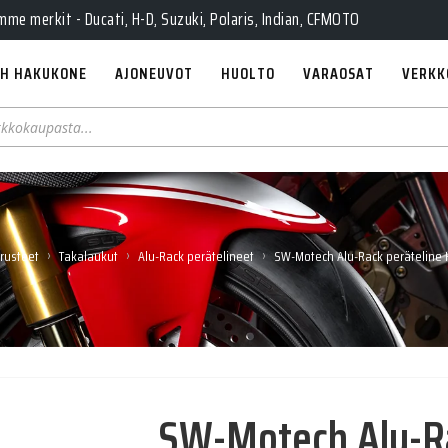
e merkit - Ducati, H-D, Suzuki, Polaris, Indian, CFMOTO
H HAKUKONE
AJONEUVOT
HUOLTO
VARAOSAT
VERKK
›
›
›
arusteet
Takalaukut
Alu-Rack perätelineet
SW-Motech Alu-Rack peräteline
SW-Motech Alu-Ra