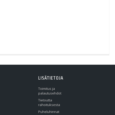
LISÄTIETOJA
Toimitus ja
palautusehdot
Tietoutta
rahoituksesta
Puheluhinnat