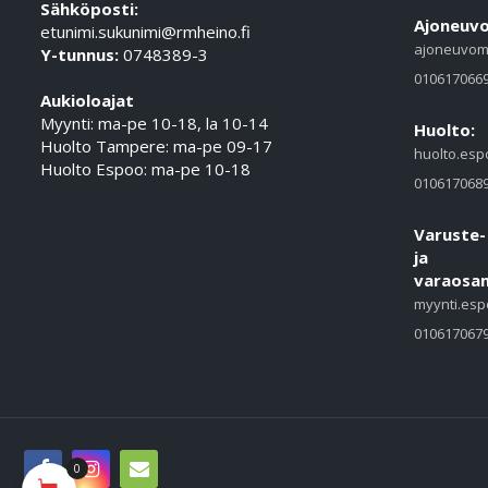
Sähköposti:
Ajoneuvo
etunimi.sukunimi@rmheino.fi
ajoneuvom
Y-tunnus:
0748389-3
010617066
Aukioloajat
Myynti: ma-pe 10-18, la 10-14
Huolto:
Huolto Tampere: ma-pe 09-17
huolto.esp
Huolto Espoo: ma-pe 10-18
010617068
Varuste-
ja
varaosam
myynti.esp
010617067
0