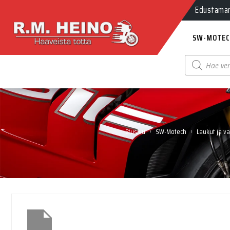
Edustamamm
SW-MOTEC
Products
search
›
›
Etusivu
SW-Motech
Laukut ja v