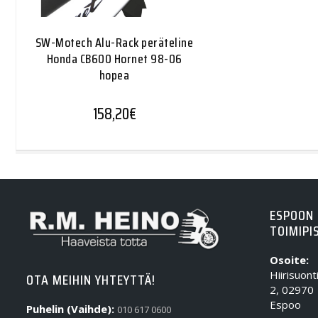
SW-Motech Alu-Rack peräteline
Honda CB600 Hornet 98-06
hopea
158,20
€
ESPOON
TOIMIPI
Osoite:
Hiirisuont
OTA MEIHIN YHTEYTTÄ!
2, 02970
Espoo
Puhelin (Vaihde):
010 617 0600