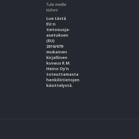
Tule meille
töihin!
Lue tästä
EU:n
tietosuoja-
asetuksen
(EU)
2016/679
mukainen
kirjallinen
kuvaus R.M.
Heino Oy'n
toteuttamasta
henkilötietojen
käsittelystä.