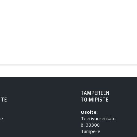
TAMPEREEN
STE
TOIMIPISTE
Osoite:
ie
Teerivuorenkatu
8, 33300
Tampere