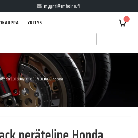
myynti@rmheino.fi
0
OKAUPPA
YRITYS
 Honda CBF500/CBF600/CBF1000 hopea
ck peräteline Honda