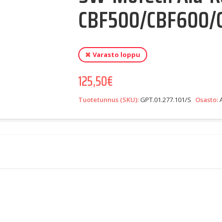
CBF500/CBF600/
Varasto loppu
125,50
€
Tuotetunnus (SKU):
GPT.01.277.101/S
Osasto: