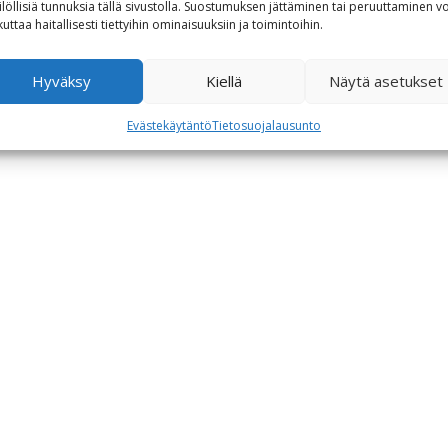
ilöllisiä tunnuksia tällä sivustolla. Suostumuksen jättäminen tai peruuttaminen vo
kuttaa haitallisesti tiettyihin ominaisuuksiin ja toimintoihin.
Hyväksy
Kiellä
Näytä asetukset
Evästekäytäntö
Tietosuojalausunto