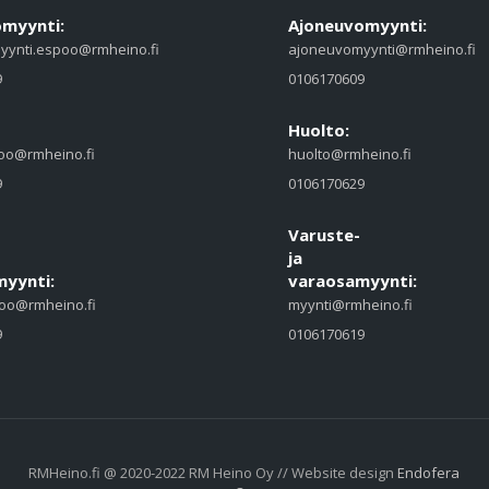
myynti:
Ajoneuvomyynti:
yynti.espoo@rmheino.fi
ajoneuvomyynti@rmheino.fi
9
0106170609
Huolto:
oo@rmheino.fi
huolto@rmheino.fi
9
0106170629
Varuste-
ja
yynti:
varaosamyynti:
oo@rmheino.fi
myynti@rmheino.fi
9
0106170619
RMHeino.fi @ 2020-2022 RM Heino Oy // Website design
Endofera