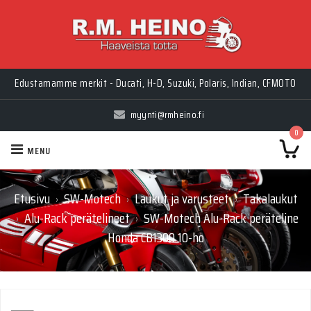
Edustamamme merkit - Ducati, H-D, Suzuki, Polaris, Indian, CFMOTO
myynti@rmheino.fi
0
MENU
Etusivu
SW-Motech
Laukut ja varusteet
Takalaukut
›
›
›
Alu-Rack perätelineet
SW-Motech Alu-Rack peräteline
›
›
Honda CB1300 10-ho