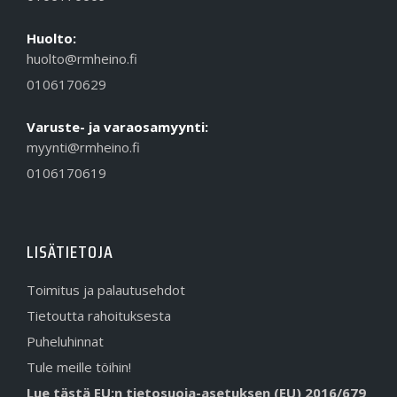
Huolto:
huolto@rmheino.fi
0106170629
Varuste- ja varaosamyynti:
myynti@rmheino.fi
0106170619
LISÄTIETOJA
Toimitus ja palautusehdot
Tietoutta rahoituksesta
Puheluhinnat
Tule meille töihin!
Lue tästä EU:n tietosuoja-asetuksen (EU) 2016/679