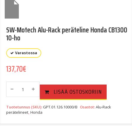
SW-Motech Alu-Rack peräteline Honda CB1300
10-ho
Varastossa
137,70
€
SW-
LISÄÄ OSTOSKORIIN
Motech
Alu-
Rack
Tuotetunnus (SKU):
GPT.01.126.10000/B
Osastot:
Alu-Rack
Peräteline
perätelineet
,
Honda
Honda
CB1300
10-