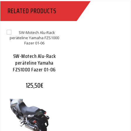
Ho
RELATED PRODUCTS
Quantity
SW-Motech Alu-Rack
peräteline Yamaha
FZS1000 Fazer 01-06
125,50
€