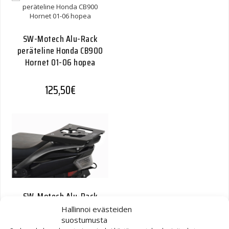
SW-Motech Alu-Rack
peräteline Honda CB900
Hornet 01-06 hopea
125,50
€
SW-Motech Alu-Rack
peräteline Yamaha
Hallinnoi evästeiden
TDM900
suostumusta