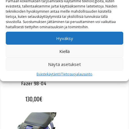
Parhaan kokemuksen tarjoamiseksi käytämme teknologioita, kuten
evästeitä, tallentaaksemme ja/tai käyttääksemme laitetietoja. Näiden
116,40
€
tekniikoiden hyväksyminen antaa meille mahdollisuuden käsitellä
tietoja, kuten selauskäyttäytymistä tai yksilöllisiä tunnuksia tällä
sivustolla. Suostumuksen jättäminen tai peruuttaminen voi vaikuttaa
haitallisesti tiettyihin ominaisuuksiin ja toimintoihin.
Hyväksy
Kiellä
Näytä asetukset
SW-Motech Alu-Rack
Evästekäytäntö
Tietosuojalausunto
peräteline Yamaha FZS600
Fazer 98-04
130,00
€