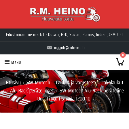
Edustamamme merkit - Ducati, H-D, Suzuki, Polaris, Indian, CFMOTO
myynti@rmheino.fi
0
MENU
Etusivu
SW-Motech
Laukut ja varusteet
Takalaukut
›
›
›
Alu-Rack perätelineet
SW-Motech Alu-Rack peräteline
›
›
Ducati Multistrada 1200 10-