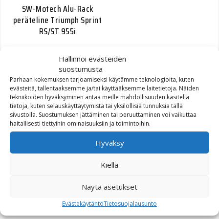
SW-Motech Alu-Rack
peräteline Triumph Sprint
RS/ST 955i
151,80
€
Hallinnoi evästeiden
suostumusta
Parhaan kokemuksen tarjoamiseksi käytämme teknologioita, kuten
evästeitä, tallentaaksemme ja/tai käyttääksemme laitetietoja. Näiden
tekniikoiden hyväksyminen antaa meille mahdollisuuden käsitellä
tietoja, kuten selauskäyttäytymistä tai yksilöllisiä tunnuksia tällä
sivustolla. Suostumuksen jättäminen tai peruuttaminen voi vaikuttaa
haitallisesti tiettyihin ominaisuuksiin ja toimintoihin.
Hyväksy
SW-Motech Alu-Rack
Kiellä
peräteline Honda CB600
Hornet 98-06 musta
Näytä asetukset
Evästekäytäntö
Tietosuojalausunto
160,00
€