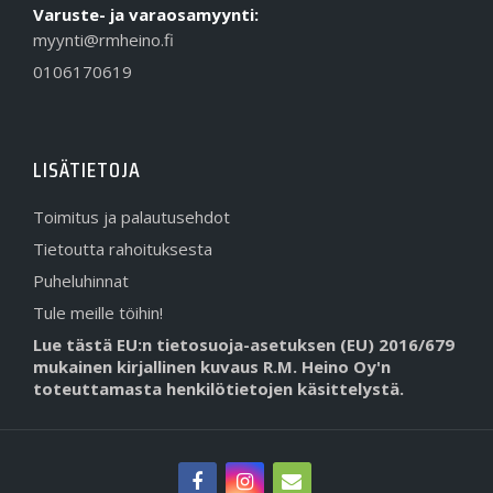
Varuste- ja varaosamyynti:
myynti@rmheino.fi
0106170619
LISÄTIETOJA
Toimitus ja palautusehdot
Tietoutta rahoituksesta
Puheluhinnat
Tule meille töihin!
Lue tästä EU:n tietosuoja-asetuksen (EU) 2016/679
mukainen kirjallinen kuvaus R.M. Heino Oy'n
toteuttamasta henkilötietojen käsittelystä.