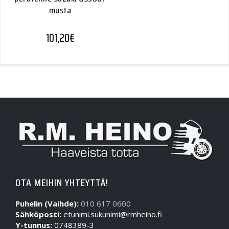
musta
101,20
€
OTA MEIHIN YHTEYTTÄ!
Puhelin (Vaihde):
010 617 0600
Sähköposti:
etunimi.sukunimi@rmheino.fi
Y-tunnus:
0748389-3