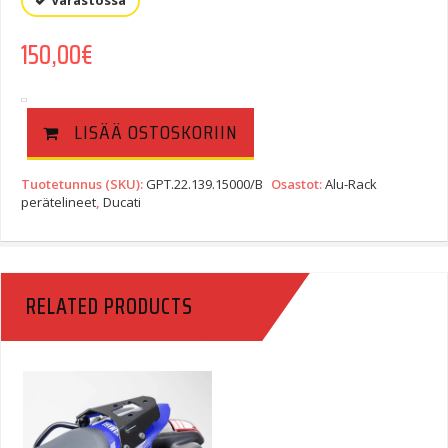
Varastossa
150,00
€
LISÄÄ OSTOSKORIIN
Tuotetunnus (SKU):
GPT.22.139.15000/B
Osastot:
Alu-Rack
perätelineet
,
Ducati
RELATED PRODUCTS