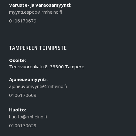
Varuste- ja varaosamyynti:
myynti.espoo@rmheino.fi
0106170679
TAMPEREEN TOIMIPISTE
Osoite:
Teerivuorenkatu 8, 33300 Tampere
Ajoneuvomyynti:
ajoneuvomyynti@rmheino.fi
0106170609
Huolto:
huolto@rmheino.fi
0106170629